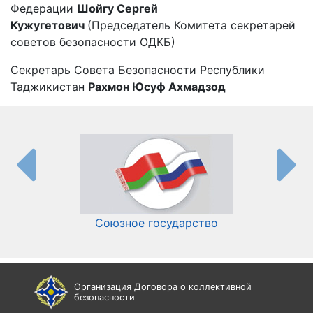
Федерации
Шойгу Сергей
Кужугетович
(Председатель Комитета секретарей
советов безопасности ОДКБ)
Секретарь Совета Безопасности Республики
Таджикистан
Рахмон Юсуф Ахмадзод
Союзное государство
И
Организация Договора о коллективной
безопасности