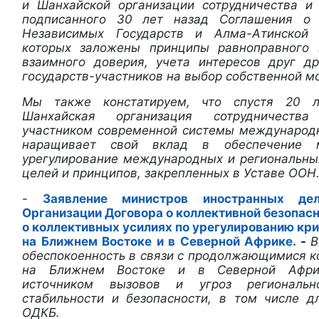
и Шанхайской организации сотрудничества и
подписанного 30 лет назад Соглашения о 
Независимых Государств и Алма-Атинской 
которых заложены принципы равноправного п
взаимного доверия, учета интересов друг д
государств-участников на выбор собственной м
Мы также констатируем, что спустя 20 
Шанхайская организация сотрудничеств
участником современной системы международ
наращивает свой вклад в обеспечение м
урегулирование международных и региональных
целей и принципов, закрепленных в Уставе ООН
-
Заявление министров иностранных дел
Организации Договора о коллективной безопас
о коллективных усилиях по урегулированию кр
на Ближнем Востоке и в Северной Африке.
-
В
обеспокоенность в связи с продолжающимися к
на Ближнем Востоке и в Северной Африк
источником вызовов и угроз региональ
стабильности и безопасности, в том числе д
ОДКБ.