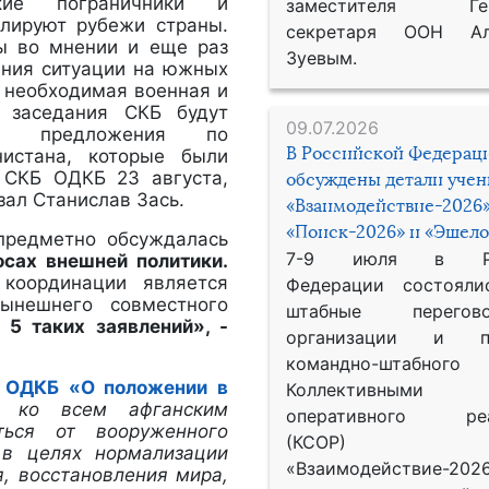
ские пограничники и
заместителя Гене
олируют рубежи страны.
секретаря ООН Ал
ы во мнении и еще раз
Зуевым.
ения ситуации на южных
 необходимая военная и
е заседания СКБ будут
09.07.2026
щие предложения по
В Российской Федерац
истана, которые были
 СКБ ОДКБ 23 августа,
обсуждены детали уче
ал Станислав Зась.
«Взаимодействие-2026»
«Поиск-2026» и «Эшело
предметно обсуждалась
7-9 июля в Рос
осах внешней политики.
 координации является
Федерации состояли
ынешнего совместного
штабные перего
 5 таких заявлений», -
организации и пр
командно-штабного
в ОДКБ «О положении в
Коллективными
 ко всем афганским
оперативного реа
ться от вооруженного
(КСОР) 
 в целях нормализации
«Взаимодействие-2026
я, восстановления мира,