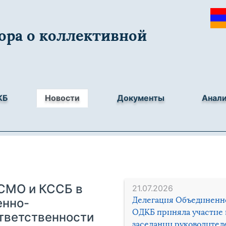
ора о коллективной
КБ
Новости
Документы
Анал
СМО и КССБ в
21.07.2026
Делегация Объединенн
енно-
ОДКБ приняла участие 
ответственности
заседании руководител