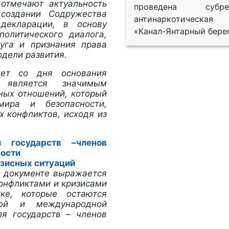
 отмечают актуальность
проведена субрег
создании Содружества
антинаркотическая
декларации, в основу
«Канал-Янтарный берег
олитического диалога,
руга и признания права
одели развития.
лет со дня основания
а является значимым
ных отношений, который
ира и безопасности,
 конфликтов, исходя из
.
 государств –членов
ности
изисных ситуаций
 документе выражается
онфликтами и кризисами
е, которые остаются
ной и международной
ля государств – членов