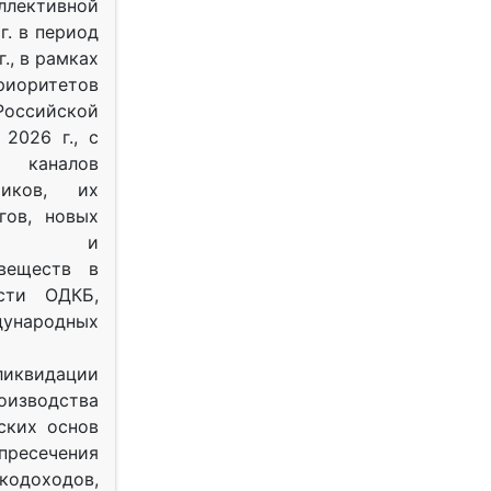
ективной
г. в период
г., в рамках
оритетов
оссийской
2026 г., с
 каналов
тиков, их
гов, новых
ных и
веществ в
ости ОДКБ,
ународных
ликвидации
оизводства
ских основ
 пресечения
одоходов,