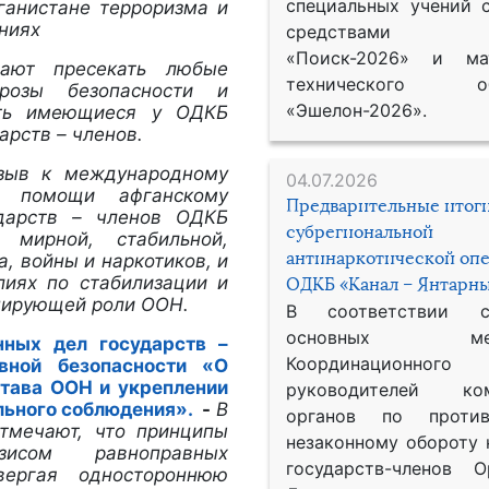
специальных учений 
ганистане терроризма и
ниях
средствами р
«Поиск-2026» и мат
ают пресекать любые
технического обе
розы безопасности и
«Эшелон-2026».
ать имеющиеся у ОДКБ
арств – членов.
изыв к международному
04.07.2026
й помощи афганскому
Предварительные итог
ударств – членов ОДКБ
субрегиональной
 мирной, стабильной,
антинаркотической оп
, войны и наркотиков, и
лиях по стабилизации и
ОДКБ «Канал – Янтарны
нирующей роли ООН.
В соответствии 
основных меро
нных дел государств –
Координационног
вной безопасности «О
тава ООН и укреплении
руководителей ком
льного соблюдения».
-
В
органов по против
тмечают, что принципы
незаконному обороту 
исом равноправных
государств-членов О
вергая одностороннюю