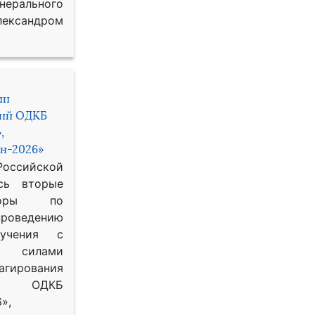
рального
ександром
ии
ний ОДКБ
,
н-2026»
сийской
сь вторые
воры по
оведению
 учения с
 силами
гирования
ОДКБ
»,