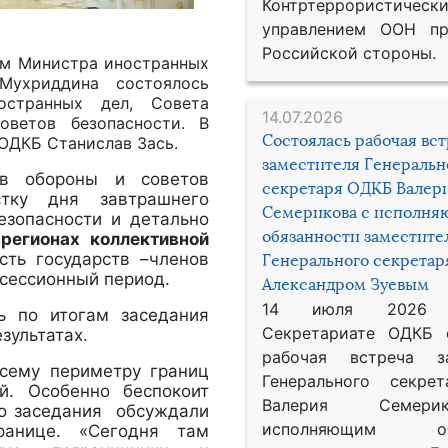
Контртеррористическ
управлением ООН пр
Российской стороны.
вом Министра иностранных
Мухриддина состоялось
остранных дел, Совета
14.07.2026
оветов безопасности. В
Состоялась рабочая вс
 ОДКБ Станислав Зась.
заместителя Генеральн
тв обороны и советов
секретаря ОДКБ Валер
стку дня завтрашнего
Семерикова с исполн
безопасности и детально
обязанности заместите
 регионах коллективной
сть государств –членов
Генерального секрета
сессионный период.
Александром Зуевым
14 июля 2026
ь по итогам заседания
Секретариате ОДКБ 
зультатах.
рабочая встреча за
всему периметру границ
Генерального секре
й. Особенно беспокоит
Валерия Семер
го заседания обсуждали
исполняющим обя
ранице. «Сегодня там