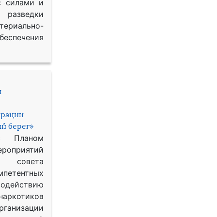
с силами и
азведки
ериально-
спечения
и
ерации
й берег»
с Планом
приятий
о совета
петентных
одействию
наркотиков
рганизации