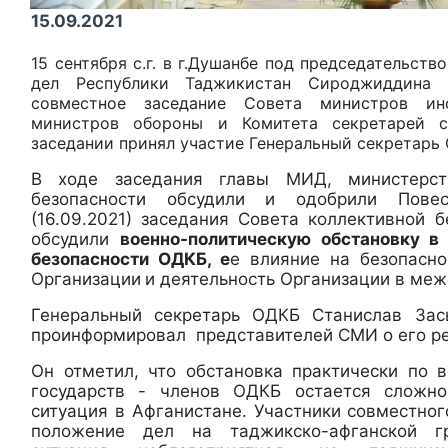
15.09.2021
15 сентября с.г. в г.Душанбе под председательст
дел Республики Таджикистан Сироджиддина 
совместное заседание Совета министров ин
министров обороны и Комитета секретарей с
заседании принял участие Генеральный секретарь
В ходе заседания главы МИД, министерс
безопасности обсудили и одобрили Пове
(16.09.2021) заседания Совета коллективной 
обсудили
военно-политическую обстановку в
безопасности ОДКБ, е
е влияние на безопасно
Организации
и деятельность Организации в меж
Генеральный секретарь ОДКБ Станислав Зас
проинформировал представителей СМИ о его ре
Он отметил, что обстановка практически по 
государств - членов ОДКБ остается сложно
ситуация в Афганистане. Участники совместно
положение дел на таджикско-афганской г