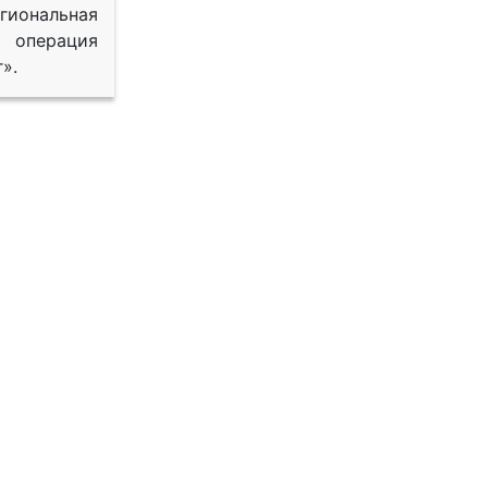
иональная
 операция
».