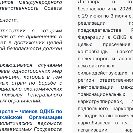
Договора о колл
ципов международного
ветственность Совета
безопасности на 2026 
с 29 июня по 3 июля с.
сности.
реализации при
председательства Р
тветствии с которым
или от ее применения в
Федерации в ОДКБ в 
тет в достижении целей
целью пресечения
ой безопасности должен
контрабанды нарко
прекурсоров и анало
олжающимися случаями
психоактив
раве односторонних мер
сильнодействующих 
анкции), которые в том
регион ответственн
мых стран по борьбе с
нейтрализации межд
оциально-экономических
транснациональных
призыву Генерального
ых ограничений.
наркогруппировок, 
подпольного наркопр
арств – членов ОДКБ по
и подрыва экономиче
айской Организации
наркобизнеса, в т.ч.
олитических ведомств
Независимых Государств
легализации нарк