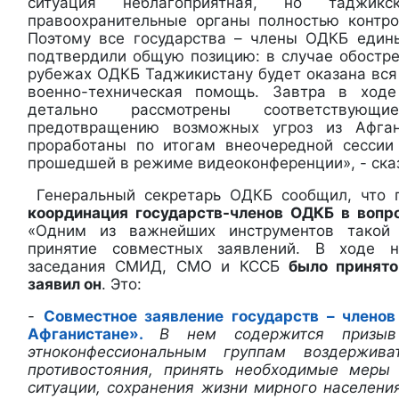
ситуация неблагоприятная, но таджик
правоохранительные органы полностью контр
Поэтому все государства – члены ОДКБ един
подтвердили общую позицию: в случае обостр
рубежах ОДКБ Таджикистану будет оказана вся
военно-техническая помощь. Завтра в ход
детально рассмотрены соответствую
предотвращению возможных угроз из Афган
проработаны по итогам внеочередной сессии
прошедшей в режиме видеоконференции», - сказ
Генеральный секретарь ОДКБ сообщил, что 
координация государств-членов ОДКБ в вопр
«Одним из важнейших
инструментов такой
принятие совместных заявлений. В ходе н
заседания СМИД, СМО и КССБ
было принято
заявил он
. Это:
-
Совместное заявление государств – члено
Афганистане».
В нем содержится призыв
этноконфессиональным группам воздержива
противостояния, принять необходимые меры
ситуации, сохранения жизни мирного населени