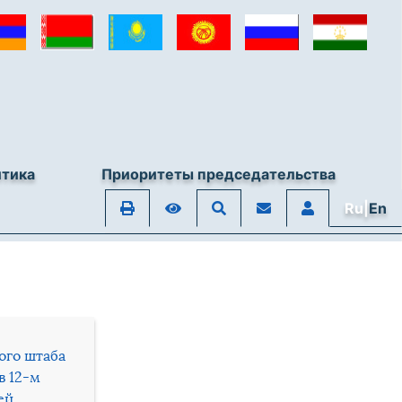
итика
Приоритеты председательства
Ru|
En
ого штаба
в 12-м
ей