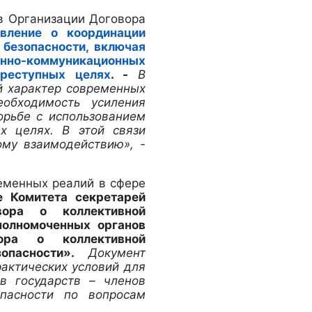
в Организации Договора
явление о координации
безопасности, включая
онно-коммуникационных
преступных целях
. -
В
й характер современных
обходимость усиления
орьбе с использованием
х целях. В этой связи
ому взаимодействию», -
еменных реалий в сфере
е Комитета секретарей
вора о коллективной
полномоченных органов
вора о коллективной
езопасности».
Документ
рактических условий для
в государств – членов
опасности по вопросам