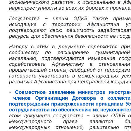
экономического развития, к искоренению в Аф
наркопреступности во всех их формах и проявле
Государства – члены ОДКБ также призыв
исходящие с территории Афганистана уг
подтверждают свою решимость задействов
ресурсы для обеспечения безопасности ее госуд
Наряду с этим в документе содержится пр
сообществу по расширению гуманитарно
населению, подтверждаются намерение гос
содействовать Афганистану в становлении
процветающей страны, свободной от терроризма
готовность участвовать в международных уси
развитию Афганистана при центральной коорди
-
Совместное заявление министров иностра
членов Организации Договора о коллекти
подтверждении приверженности принципам Ус
сотрудничества по обеспечению их неукосните
этом документе государства – члены ОДКБ о
международного права являются баз
международных отношений, решительно от