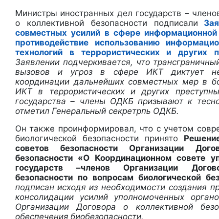
Министры иностранных дел государств – члено
о коллективной безопасности подписали
За
совместных усилий в сфере информационной 
противодействие использованию информаци
технологий в террористических и других 
Заявлении подчеркивается, что трансграничны
вызовов и угроз в сфере ИКТ диктует не
координации дальнейших совместных мер в б
ИКТ в террористических и других преступны
государства – члены ОДКБ призывают к тесн
отметил Генеральный секретрпь ОДКБ.
Он также проинформировал, что с учетом совр
биологической безопасности принято
Решени
советов безопасности Организации Дого
безопасности «О Координационном совете у
государств –членов Организации Дого
безопасности по вопросам биологической б
подписан
исходя из необходимости создания п
консолидации усилий уполномоченных органо
Организации Договора о коллективной без
обеспечения
биобезопасности.