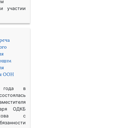
им
и участии
треча
ого
ия
яющим
ля
ря ООН
 года в
состоялась
местителя
таря ОДКБ
икова с
занности