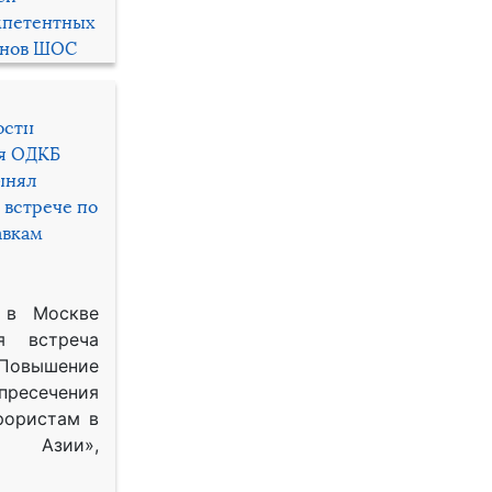
мпетентных
енов ШОС
ости
ря ОДКБ
инял
 встрече по
авкам
 в Москве
я встреча
Повышение
 пресечения
рористам в
Азии»,