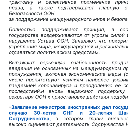
трактовку и селективное применение прин
права, а также
подтверждают главную от
Безопасности ООН
за поддержание международного мира и безопа
Полностью поддерживают принцип, в соо
государства воздерживаются от угрозы силой 
нарушение Устава ООН. Заявляют, что приори
укрепления мира, международной и региональн
отдаваться политическим средствам.
Выражают серьезную озабоченность прод
введения не основанных на международном п
принуждения, включая экономические меры (с
числе препятствуют усилиям наиболее уязви
пандемией коронавируса и преодолению ее с
последствий,и вновь выражают поддержку 
секретаря ООН к приостановке действия подобн
-
Заявление министров иностранных дел госуд
случаю 30-летия СНГ и 20-летия Шанх
Сотрудничества,
в котором главы внешнеп
высоко оценивают деятельность Содружества 