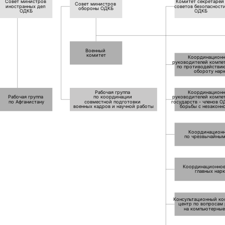
Совет министров
Комитет секретаре
Совет министров
иностранных дел
советов безопасност
обороны ОДКБ
ОДКБ
ОДКБ
Военный
комитет
Координацион
руководителей компе
по противодействи
обороту нар
Рабочая группа
Координацион
Рабочая группа
по координации
руководителей компе
по Афганистану
совместной подготовки
государств - членов 
военных кадров и научной работы
борьбы с незаконн
Координацион
по чрезвычайным
Координационно
главных нар
Консультационный к
центр по вопросам
на компьютерны