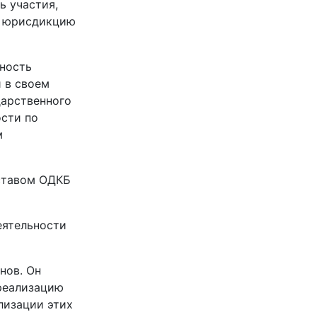
ь участия,
ю юрисдикцию
ьность
 в своем
арственного
ости по
м
Уставом ОДКБ
еятельности
нов. Он
реализацию
лизации этих