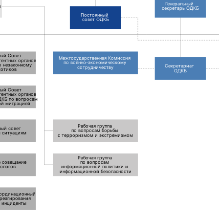
й
Генеральный
и
секретарь ОДКБ
Постоянный
совет ОДКБ
ный Совет
Межгосударственная Комиссия
тентных органов
по военно-экономическому
ю незаконному
Секретариат
сотрудничеству
котиков
ОДКБ
ный Совет
тентных органов
ОДКБ по вопросам
ой миграцией
Рабочая группа
ный совет
по вопросам борьбы
 ситуациям
с терроризмом и экстремизмом
Рабочая группа
е совещание
по вопросам
кологов
информационной политики и
информационной безопасности
оординационный
 реагирования
е инциденты