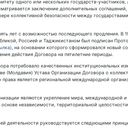
итету одного или нескольких государств-участников, 
сматривается заключение дополнительных соглашений,
фере коллективной безопасности между государствами
пять лет с возможностью последующего продления. В 1
убликой, Россией и Таджикистаном был подписан Прот
ылка)
, на основании которого сформировался новый со
ения действия Договора на пятилетние периоды.
ора потребовало качественных институциональных изм
еве (Молдавия) Устава Организации Договора о коллек
о права является региональной международной органи
анизации являются укрепление мира, международной и
й основе независимости, территориальной целостности
воей деятельности руководствуется следующими принц