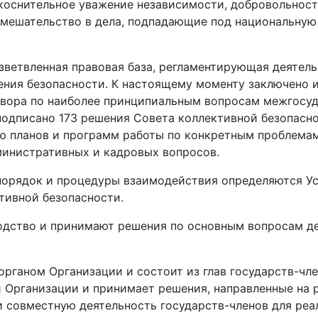
коснительное уважение независимости, добровольност
евмешательство в дела, подпадающие под национальну
зветвленная правовая база, регламентирующая деятел
ния безопасности. К настоящему моменту заключено и
вора по наиболее принципиальным вопросам межгосуд
подписано 173 решения Совета коллективной безопасн
ю планов и программ работы по конкретным проблема
министративных и кадровых вопросов.
 порядок и процедуры взаимодействия определяются 
тивной безопасности.
водство и принимают решения по основным вопросам д
рганом Организации и состоит из глав государств-чле
 Организации и принимает решения, направленные на 
и совместную деятельность государств-членов для реа