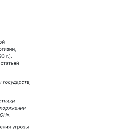
ой
ргизии,
 г.).
 статьей
 государств,
стники
споряжении
ООН».
вения угрозы