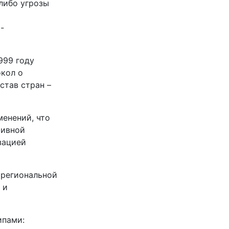
либо угрозы
-
999 году
окол о
став стран –
енений, что
тивной
зацией
 региональной
 и
ипами: