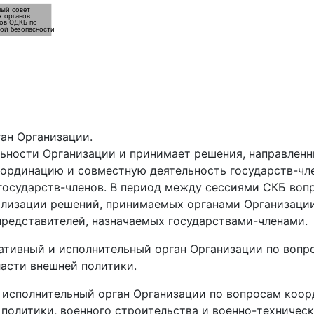
ный совет
х органов
нов ОДКБ по
ой безопасности
ан Организации.
ьности Организации и принимает решения, направленн
координацию и совместную деятельность государств-чл
ы государств-членов. В период между сессиями СКБ во
ализации решений, принимаемых органами Организации
редставителей, назначаемых государствами-членами.
ативный и исполнительный орган Организации по вопр
асти внешней политики.
 исполнительный орган Организации по вопросам коо
 политики, военного строительства и военно-техничес