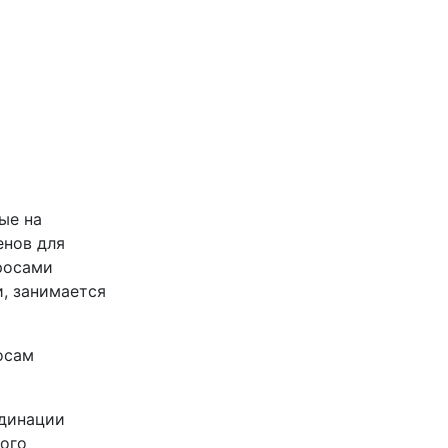
ые на
енов для
просами
, занимается
осам
рдинации
кого