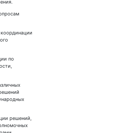
ения.
вопросам
м координации
кого
ции по
ости,
азличных
 решений
дународных
ции решений,
полномочных
рами.