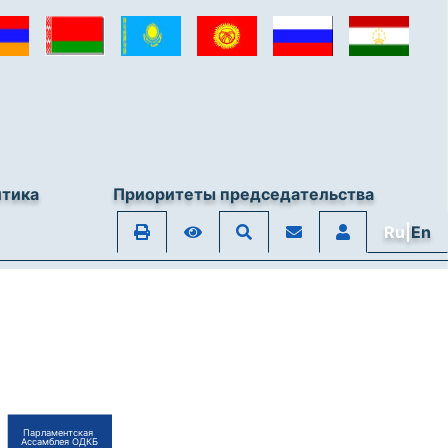
итика
Приоритеты председательства
Ru|
En
Парламентская
Ассамблея ОДКБ