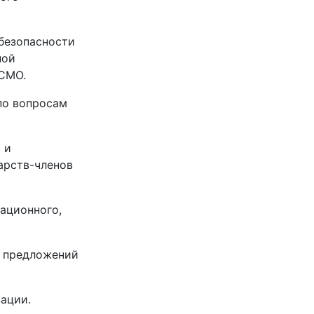
 безопасности
ной
 СМО.
по вопросам
 и
арств-членов
ационного,
у предложений
ации.