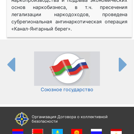
основ наркобизнеса, в т.ч. пресечения
легализации наркодоходов, проведена
субрегиональная антинаркотическая операция
«Канал-Янтарный берег».
Союзное государство
И
Организация Договора о коллективной
безопасности