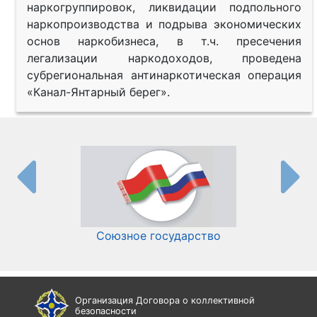
наркогруппировок, ликвидации подпольного
наркопроизводства и подрыва экономических
основ наркобизнеса, в т.ч. пресечения
легализации наркодоходов, проведена
субрегиональная антинаркотическая операция
«Канал-Янтарный берег».
Союзное государство
И
Организация Договора о коллективной
безопасности