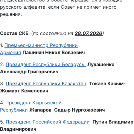
русского алфавита, если Совет не примет иного
решения.
Состав СКБ
: (
по состоянию на
28
.07.2026
)
1.
Премьер-министр Республики
Армения
Пашинян Никол Воваевич
2.
Президент Республики Беларусь
Лукашенко
Александр Григорьевич
3.
Президент Республики Казахстан
Токаев
Касым-
Жомарт Кемелевич
4.
Президент Кыргызской
Республики
Жапаров
Садыр Нургожоевич
5.
Президент Российской Федерации
Путин
Владимир
Владимирович