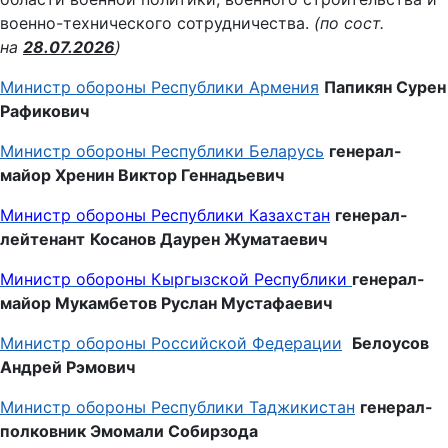
военно-технического сотрудничества.
(по сост.
на
28.07.2026
)
Министр обороны Республики Армения
Папикян Сурен
Рафикович
Министр обороны Республики Беларусь
генерал-
майор Хренин Виктор Геннадьевич
Министр обороны Республики Казахстан
генерал-
лейтенант
Косанов Даурен Жуматаевич
Министр обороны
Кыргызской Республики
генерал-
майор Мукамбетов Руслан Мустафаевич
Министр обороны Российской Федерации
Белоусов
Андрей Рэмович
Министр обороны Республики Таджикистан
генерал-
полковник
Эмомали Собирзода