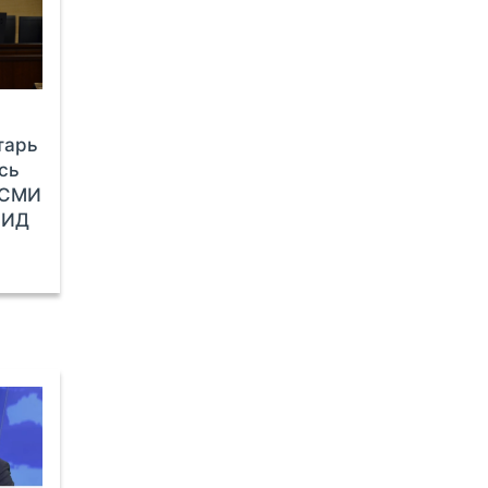
тарь
сь
 СМИ
МИД