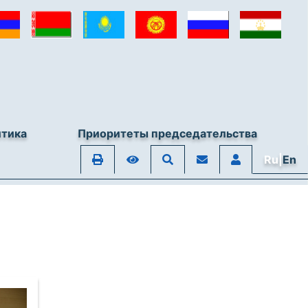
итика
Приоритеты председательства
Ru|
En