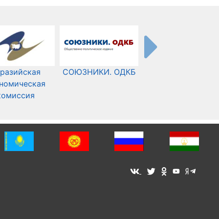
разийская
СОЮЗНИКИ. ОДКБ
Международный
номическая
Комитет Красного
комиссия
Креста