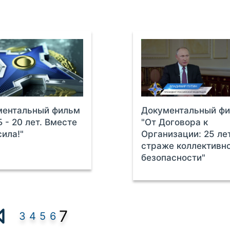
ментальный фильм
Документальный ф
 - 20 лет. Вместе
"От Договора к
сила!"
Организации: 25 ле
страже коллективн
безопасности"
7
3
4
5
6