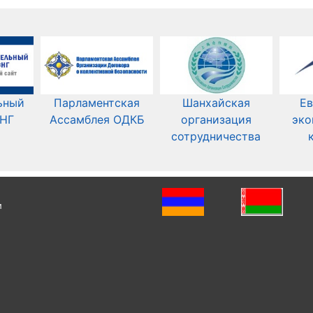
ьный
Парламентская
Шанхайская
Ев
СНГ
Ассамблея ОДКБ
организация
эко
сотрудничества
и