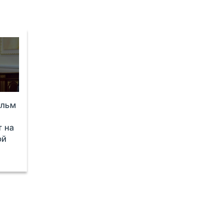
ильм
т на
ой