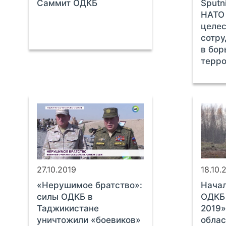
Саммит ОДКБ
Sputn
НАТО 
целес
сотру
в бор
терр
27.10.2019
18.10.
«Нерушимое братство»:
Начал
силы ОДКБ в
ОДКБ
Таджикистане
2019»
уничтожили «боевиков»
облас