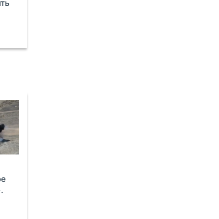
ить
ое
.