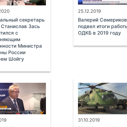
.2020
25.12.2019
альный секретарь
Валерий Семерико
 Станислав Зась
подвел итоги работ
тился с
ОДКБ в 2019 году
лняющим
нности Министра
ны России
еем Шойгу
2019
31.10.2019