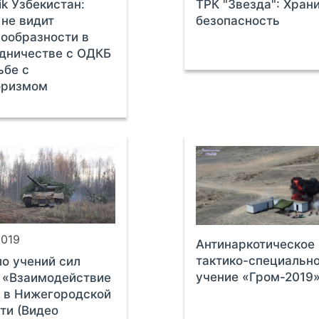
ik Узбекистан:
ТРК "Звезда": Хран
не видит
безопасность
ообразности в
дничестве с ОДКБ
ьбе с
оризмом
2019
Антинаркотическое
тактико-специальн
о учений сил
учение «Гром-2019»
 «Взаимодействие
 в Нижегородской
ти (Видео