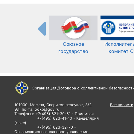
Союзное
Исполнител
государство
комитет 
Организация Договора о коллективной безопасност
101000, Москва, Сверчков переулок, 3/2,
Все новости
Эл. почта:
odkb@gov.ru
Телефоны: +7(495) 621-39-51 - Приемная
+7(495) 623-41-10 - Канцелярия
(факс)
+7(495) 623-32-70 -
Организационно-плановое управление