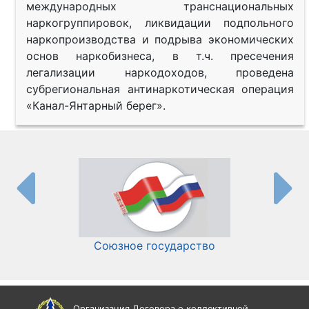
международных транснациональных
наркогруппировок, ликвидации подпольного
наркопроизводства и подрыва экономических
основ наркобизнеса, в т.ч. пресечения
легализации наркодоходов, проведена
субрегиональная антинаркотическая операция
«Канал-Янтарный берег».
Союзное государство
И
Организация Договора о коллективной