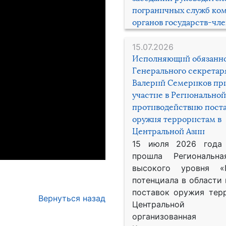
пограничных служб ко
органов государств-чл
15.07.2026
Исполняющий обязанн
Генерального секрета
Валерий Семериков пр
участие в Региональной
противодействию пост
оружия террористам в
Центральной Азии
15 июля 2026 года
прошла Региональна
высокого уровня «
потенциала в области
поставок оружия тер
Вернуться назад
Центральной 
организованная