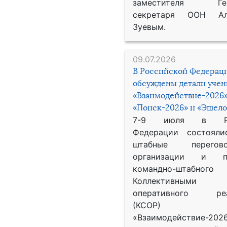
заместителя Гене
секретаря ООН Ал
Зуевым.
09.07.2026
В Российской Федерац
обсуждены детали уче
«Взаимодействие-2026»
«Поиск-2026» и «Эшело
7-9 июля в Рос
Федерации состояли
штабные перего
организации и пр
командно-штабного
Коллективными
оперативного реа
(КСОР) 
«Взаимодействие-2026