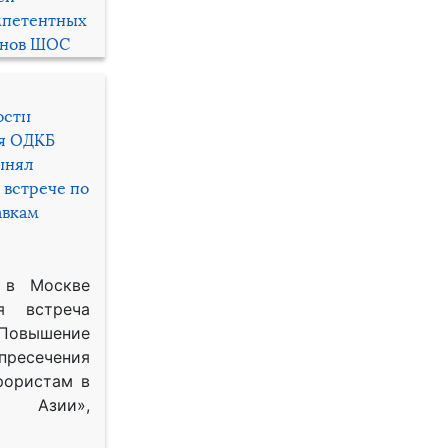
мпетентных
енов ШОС
ости
ря ОДКБ
инял
 встрече по
авкам
 в Москве
я встреча
Повышение
 пресечения
рористам в
Азии»,