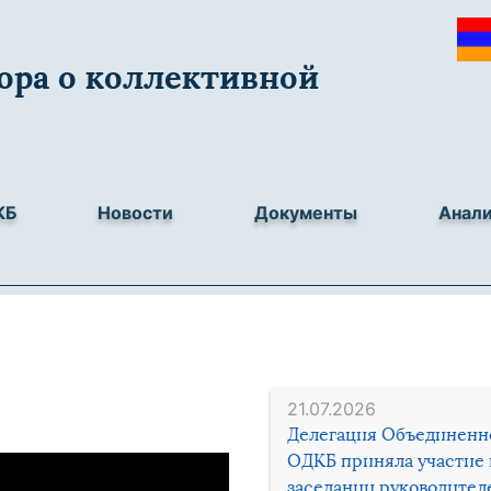
ора о коллективной
КБ
Новости
Документы
Анал
21.07.2026
Делегация Объединенн
ОДКБ приняла участие 
заседании руководител