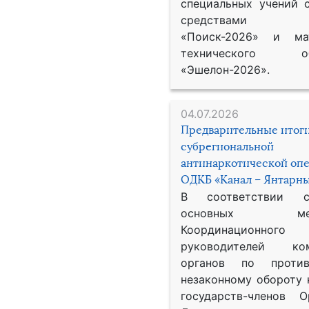
специальных учений 
средствами р
«Поиск-2026» и мат
технического обе
«Эшелон-2026».
04.07.2026
Предварительные итог
субрегиональной
антинаркотической оп
ОДКБ «Канал – Янтарны
В соответствии 
основных меро
Координационног
руководителей ком
органов по против
незаконному обороту 
государств-членов О