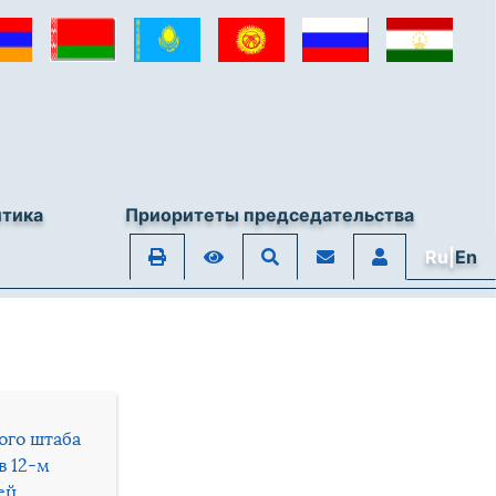
итика
Приоритеты председательства
Ru|
En
ого штаба
в 12-м
ей