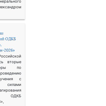
рального
ександром
ии
ний ОДКБ
,
н-2026»
сийской
сь вторые
воры по
оведению
 учения с
 силами
гирования
ОДКБ
»,