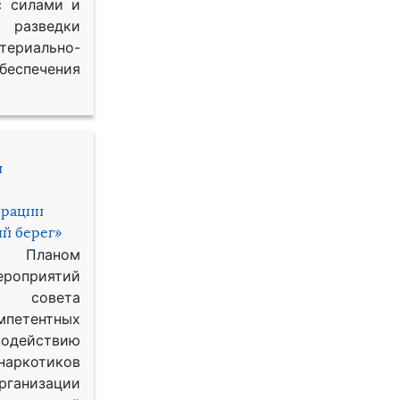
с силами и
азведки
ериально-
спечения
и
ерации
й берег»
с Планом
приятий
о совета
петентных
одействию
наркотиков
рганизации