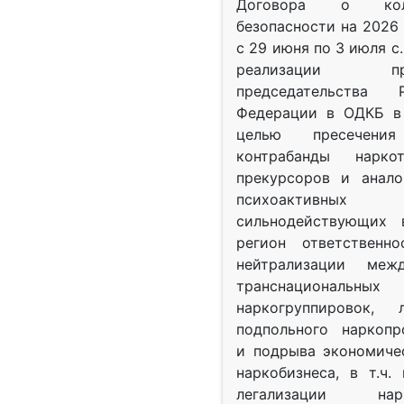
Договора о колл
безопасности на 2026 
с 29 июня по 3 июля с.
реализации при
председательства Р
Федерации в ОДКБ в 
целью пресечения
контрабанды нарко
прекурсоров и анало
психоактив
сильнодействующих 
регион ответственн
нейтрализации межд
транснациональных
наркогруппировок, 
подпольного наркопр
и подрыва экономиче
наркобизнеса, в т.ч.
легализации нарк