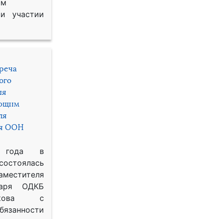
им
и участии
треча
ого
ия
яющим
ля
ря ООН
 года в
состоялась
местителя
таря ОДКБ
икова с
занности