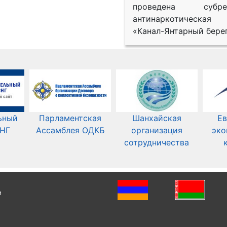
проведена субрег
антинаркотическая
«Канал-Янтарный берег
ьный
Парламентская
Шанхайская
Ев
СНГ
Ассамблея ОДКБ
организация
эко
сотрудничества
и