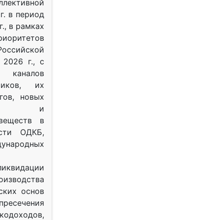
ективной
г. в период
г., в рамках
оритетов
оссийской
2026 г., с
 каналов
тиков, их
гов, новых
ных и
веществ в
ости ОДКБ,
ународных
ликвидации
оизводства
ских основ
 пресечения
одоходов,