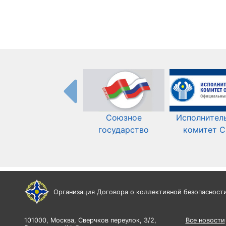
Союзное
Исполнител
государство
комитет 
Организация Договора о коллективной безопасност
101000, Москва, Сверчков переулок, 3/2,
Все новости