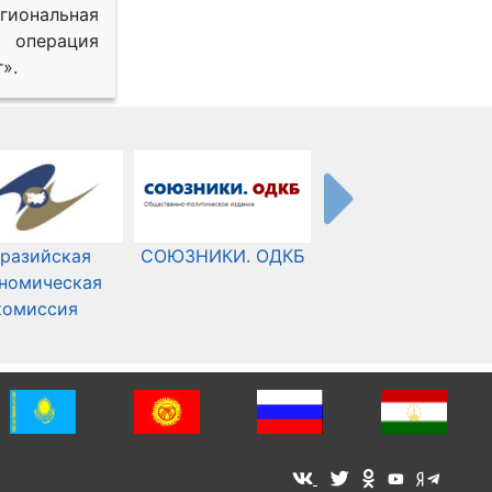
иональная
 операция
».
разийская
СОЮЗНИКИ. ОДКБ
Международный
номическая
Комитет Красного
комиссия
Креста