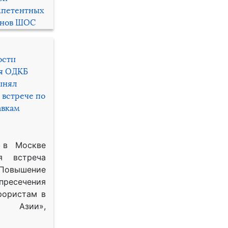
мпетентных
енов ШОС
ости
ря ОДКБ
инял
 встрече по
авкам
 в Москве
я встреча
Повышение
 пресечения
рористам в
Азии»,