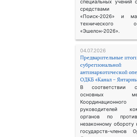
специальных учений 
средствами р
«Поиск-2026» и мат
технического обе
«Эшелон-2026».
04.07.2026
Предварительные итог
субрегиональной
антинаркотической оп
ОДКБ «Канал – Янтарны
В соответствии 
основных меро
Координационног
руководителей ком
органов по против
незаконному обороту 
государств-членов О