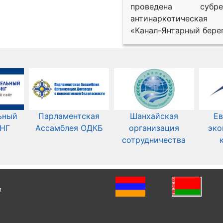
проведена субрег
антинаркотическая
«Канал-Янтарный берег
ьный
Парламентская
Шанхайская
Ев
СНГ
Ассамблея ОДКБ
организация
эко
сотрудничества
и