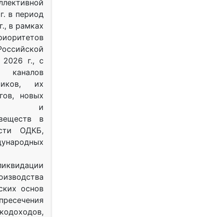
ективной
г. в период
г., в рамках
оритетов
оссийской
2026 г., с
 каналов
тиков, их
гов, новых
ных и
веществ в
ости ОДКБ,
ународных
ликвидации
оизводства
ских основ
 пресечения
одоходов,