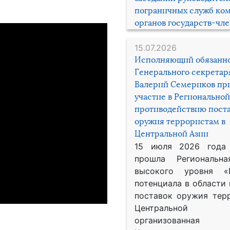
пограничных служб ко
органов государств-чл
15.07.2026
Исполняющий обязанн
Генерального секрета
Валерий Семериков пр
участие в Региональной
противодействию пост
оружия террористам в
Центральной Азии
15 июля 2026 года
прошла Региональна
высокого уровня «
потенциала в области
поставок оружия тер
Центральной 
организованная