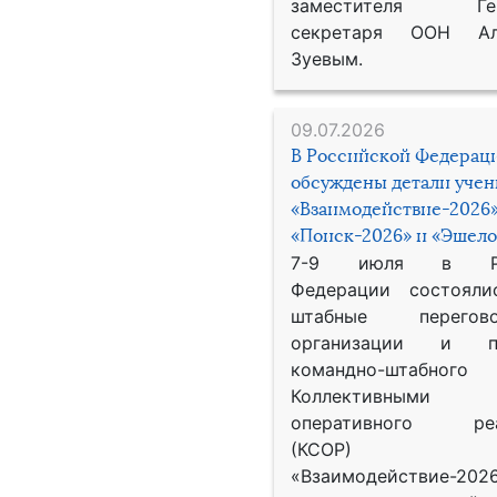
заместителя Гене
секретаря ООН Ал
Зуевым.
09.07.2026
В Российской Федерац
обсуждены детали уче
«Взаимодействие-2026»
«Поиск-2026» и «Эшело
7-9 июля в Рос
Федерации состояли
штабные перего
организации и пр
командно-штабного
Коллективными
оперативного реа
(КСОР) 
«Взаимодействие-2026