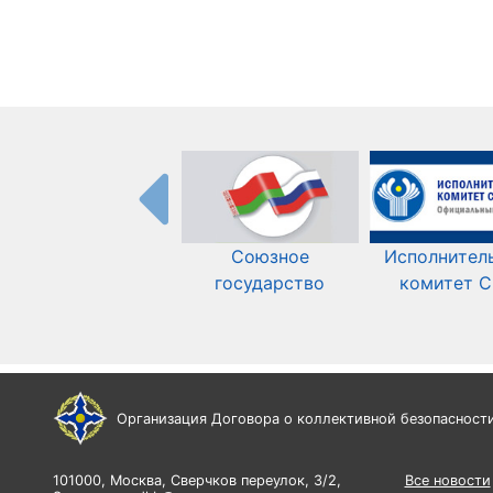
Союзное
Исполнител
государство
комитет 
Организация Договора о коллективной безопасност
101000, Москва, Сверчков переулок, 3/2,
Все новости