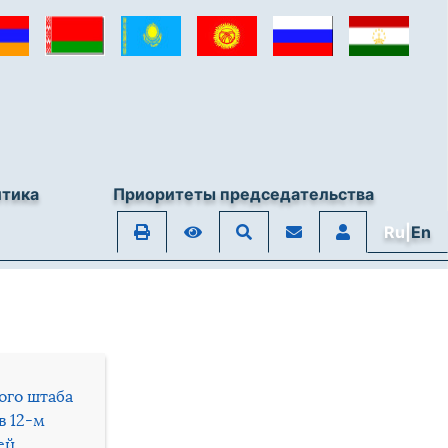
итика
Приоритеты председательства
Ru|
En
ого штаба
в 12-м
ей