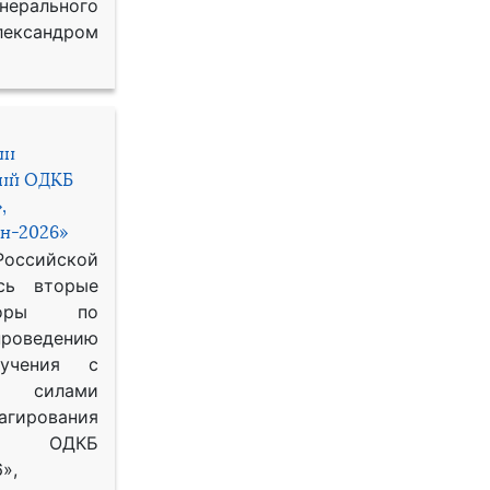
рального
ександром
ии
ний ОДКБ
,
н-2026»
сийской
сь вторые
воры по
оведению
 учения с
 силами
гирования
ОДКБ
»,