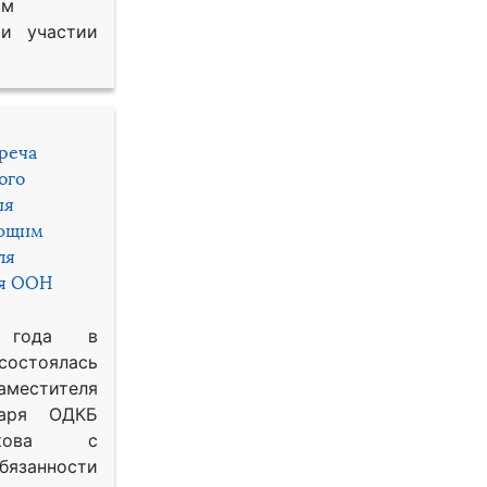
им
и участии
треча
ого
ия
яющим
ля
ря ООН
 года в
состоялась
местителя
таря ОДКБ
икова с
занности