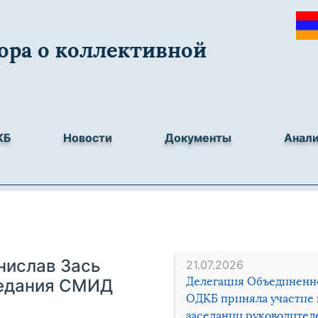
ора о коллективной
КБ
Новости
Документы
Анал
нислав Зась
21.07.2026
Делегация Объединенн
седания СМИД
ОДКБ приняла участие 
заседании руководител