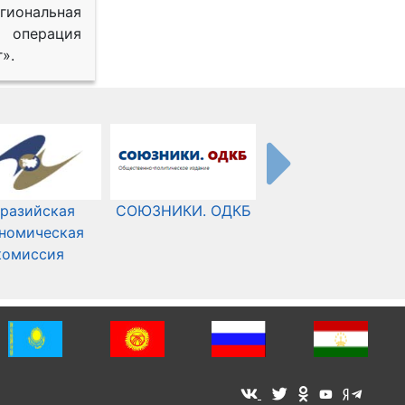
иональная
 операция
».
разийская
СОЮЗНИКИ. ОДКБ
Международный
номическая
Комитет Красного
комиссия
Креста