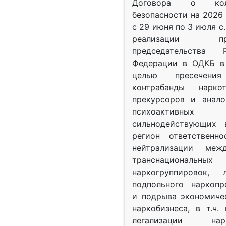
Договора о колл
безопасности на 2026 
с 29 июня по 3 июля с.
реализации при
председательства Р
Федерации в ОДКБ в 
целью пресечения
контрабанды нарко
прекурсоров и анало
психоактив
сильнодействующих 
регион ответственн
нейтрализации межд
транснациональных
наркогруппировок, 
подпольного наркопр
и подрыва экономиче
наркобизнеса, в т.ч.
легализации нарк