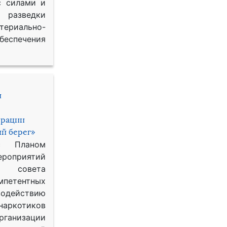
с силами и
азведки
ериально-
спечения
и
ерации
й берег»
с Планом
приятий
о совета
петентных
одействию
наркотиков
рганизации