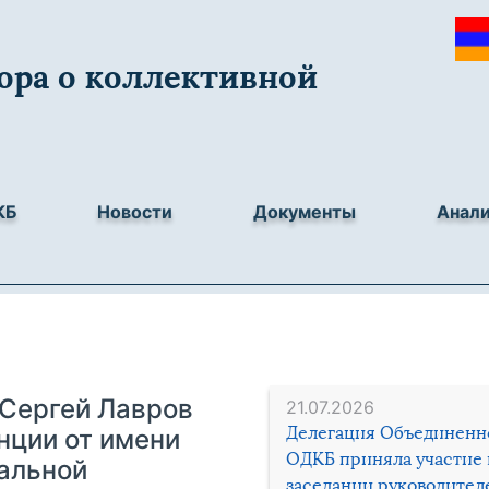
ора о коллективной
КБ
Новости
Документы
Анал
 Сергей Лавров
21.07.2026
Делегация Объединенн
нции от имени
ОДКБ приняла участие 
альной
заседании руководител