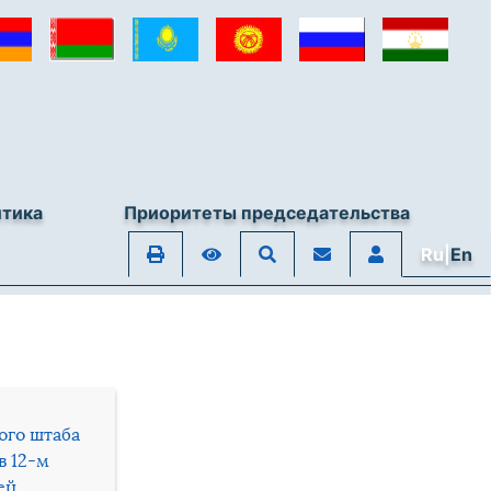
итика
Приоритеты председательства
Ru|
En
ого штаба
в 12-м
ей