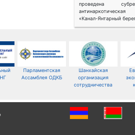
проведена субрег
антинаркотическая
«Канал-Янтарный берег
ьный
Парламентская
Шанхайская
Ев
СНГ
Ассамблея ОДКБ
организация
эко
сотрудничества
и