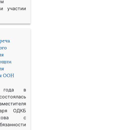
им
и участии
треча
ого
ия
яющим
ля
ря ООН
 года в
состоялась
местителя
таря ОДКБ
икова с
занности