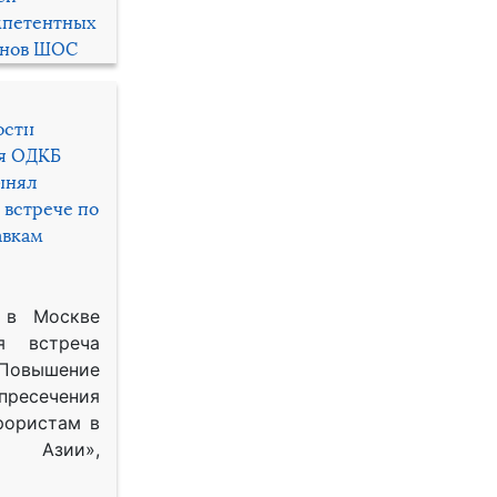
мпетентных
енов ШОС
ости
ря ОДКБ
инял
 встрече по
авкам
 в Москве
я встреча
Повышение
 пресечения
рористам в
Азии»,