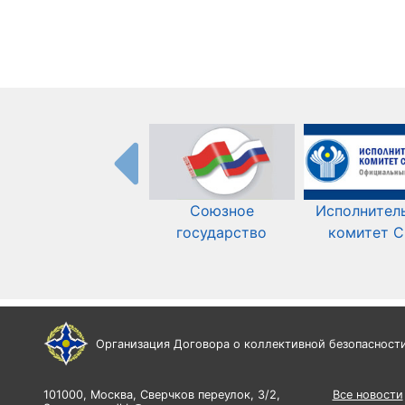
Союзное
Исполнител
государство
комитет 
Организация Договора о коллективной безопасност
101000, Москва, Сверчков переулок, 3/2,
Все новости