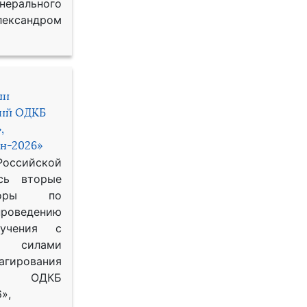
рального
ександром
ии
ний ОДКБ
,
н-2026»
сийской
сь вторые
воры по
оведению
 учения с
 силами
гирования
ОДКБ
»,