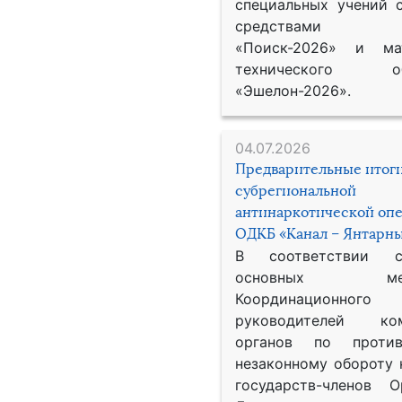
специальных учений 
средствами р
«Поиск-2026» и мат
технического обе
«Эшелон-2026».
04.07.2026
Предварительные итог
субрегиональной
антинаркотической оп
ОДКБ «Канал – Янтарны
В соответствии 
основных меро
Координационног
руководителей ком
органов по против
незаконному обороту 
государств-членов О