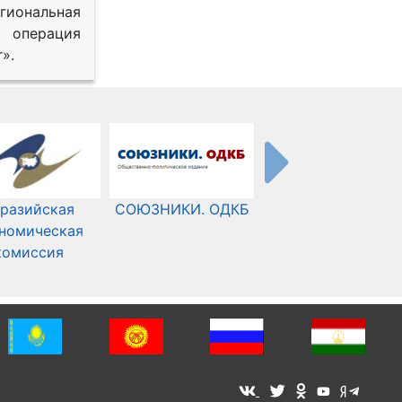
иональная
 операция
».
разийская
СОЮЗНИКИ. ОДКБ
Международный
номическая
Комитет Красного
комиссия
Креста