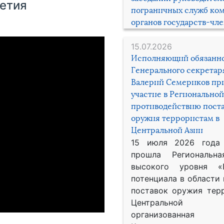
летия
пограничных служб ко
органов государств-чл
15.07.2026
Исполняющий обязанн
Генерального секрета
Валерий Семериков пр
участие в Региональной
противодействию пост
оружия террористам в
Центральной Азии
15 июля 2026 года
прошла Региональна
высокого уровня «
потенциала в области
поставок оружия тер
Центральной 
организованная