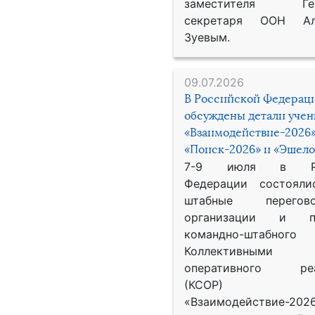
заместителя Гене
секретаря ООН Ал
Зуевым.
09.07.2026
В Российской Федерац
обсуждены детали уче
«Взаимодействие-2026»
«Поиск-2026» и «Эшело
7-9 июля в Рос
Федерации состояли
штабные перего
организации и пр
командно-штабного
Коллективными
оперативного реа
(КСОР) 
«Взаимодействие-2026