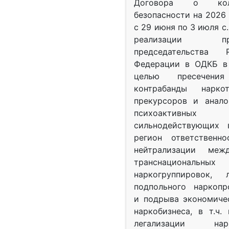
Договора о колл
безопасности на 2026 
с 29 июня по 3 июля с.
реализации при
председательства Р
Федерации в ОДКБ в 
целью пресечения
контрабанды нарко
прекурсоров и анало
психоактив
сильнодействующих 
регион ответственн
нейтрализации межд
транснациональных
наркогруппировок, 
подпольного наркопр
и подрыва экономиче
наркобизнеса, в т.ч.
легализации нарк