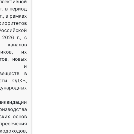
ективной
г. в период
г., в рамках
оритетов
оссийской
2026 г., с
 каналов
тиков, их
гов, новых
ных и
веществ в
ости ОДКБ,
ународных
ликвидации
оизводства
ских основ
 пресечения
одоходов,