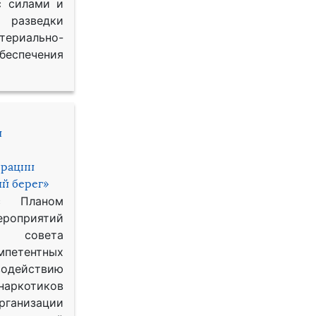
с силами и
азведки
ериально-
спечения
и
ерации
й берег»
с Планом
приятий
о совета
петентных
одействию
наркотиков
рганизации