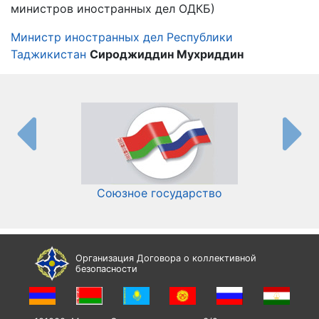
министров иностранных дел ОДКБ)
Министр иностранных дел Республики
Таджикистан
Сироджиддин Мухриддин
Союзное государство
И
Организация Договора о коллективной
безопасности