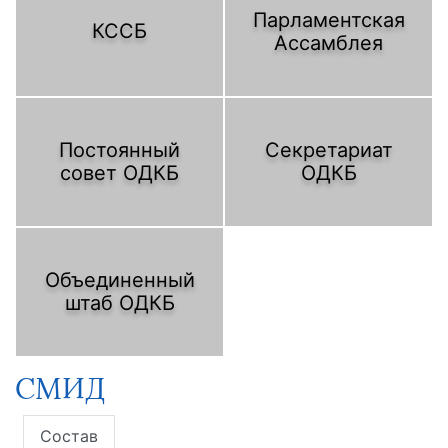
Парламентская
КССБ
Ассамблея
Постоянный
Секретариат
совет ОДКБ
ОДКБ
Объединенный
штаб ОДКБ
СМИД
Состав