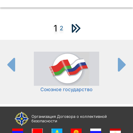
1
2
Союзное государство
И
Организация Договора о коллективной
безопасности