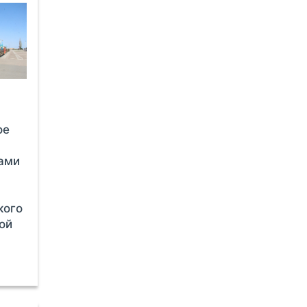
ое
ами
кого
ой