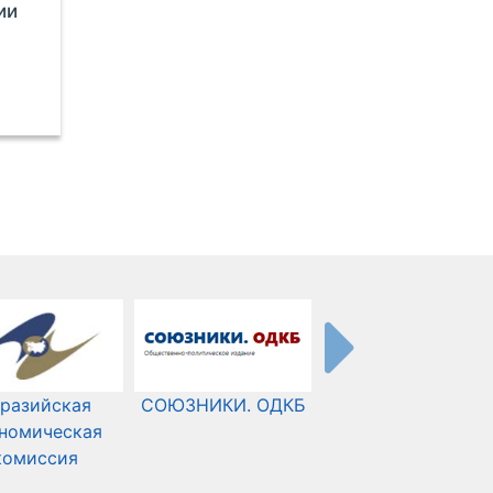
ии
разийская
СОЮЗНИКИ. ОДКБ
Международный
номическая
Комитет Красного
комиссия
Креста