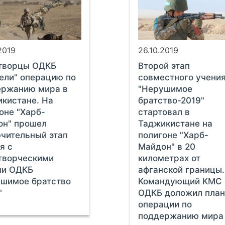
2019
26.10.2019
творцы ОДКБ
Второй этап
ели" операцию по
совместного учени
ержанию мира в
"Нерушимое
кистане. На
братство-2019"
оне "Харб-
стартовал в
он" прошел
Таджикистане на
чительный этап
полигоне "Харб-
я с
Майдон" в 20
творческими
километрах от
ми ОДКБ
афганской границы.
ушимое братство
Командующий КМС
"
ОДКБ доложил пла
операции по
поддержанию мира