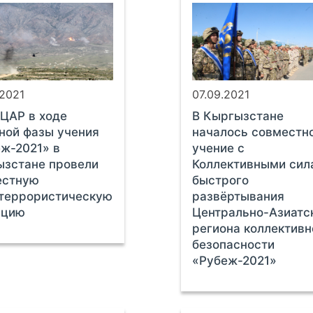
.2021
07.09.2021
ЦАР в ходе
В Кыргызстане
ной фазы учения
началось совместн
ж-2021» в
учение с
ызстане провели
Коллективными сил
естную
быстрого
ртеррористическую
развёртывания
ацию
Центрально-Азиатс
региона коллективн
безопасности
«Рубеж-2021»