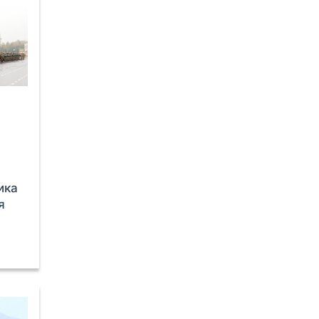
е
ика
я