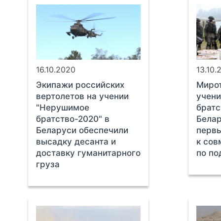
16.10.2020
13.10.
Экипажи российских
Миро
вертолетов на учении
учен
"Нерушимое
братс
братство-2020" в
Белар
Беларуси обеспечили
первы
высадку десанта и
к сов
доставку гуманитарного
по п
груза