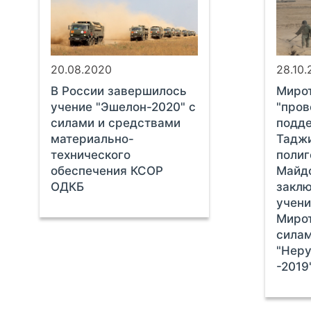
20.08.2020
28.10.
В России завершилось
Миро
учение "Эшелон-2020" с
"пров
силами и средствами
подд
материально-
Таджи
технического
полиг
обеспечения КСОР
Майд
ОДКБ
заклю
учени
Миро
сила
"Нер
-2019