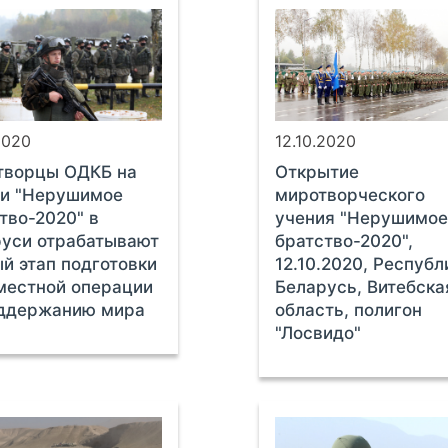
2020
12.10.2020
творцы ОДКБ на
Открытие
ии "Нерушимое
миротворческого
тво-2020" в
учения "Нерушимо
уси отрабатывают
братство-2020",
й этап подготовки
12.10.2020, Республ
местной операции
Беларусь, Витебска
оддержанию мира
область, полигон
"Лосвидо"