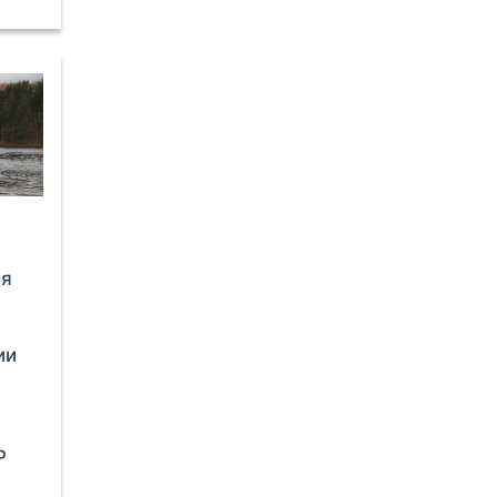
ия
ии
Р