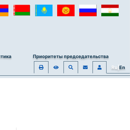
итика
Приоритеты председательства
Ru|
En