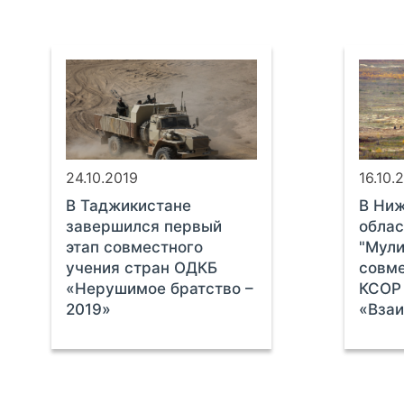
24.10.2019
16.10.
В Таджикистане
В Ни
завершился первый
облас
этап совместного
"Мули
учения стран ОДКБ
совме
«Нерушимое братство –
КСОР
2019»
«Взаи