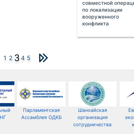
совместной операц
по локализации
вооруженного
конфликта
3
1
2
4
5
ьный
Парламентская
Шанхайская
Ев
СНГ
Ассамблея ОДКБ
организация
эко
сотрудничества