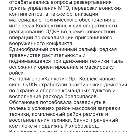
отрабатывались вопросы развертывания
пункта управления МТО, перевозки воинских
контингентов, а также организации
материально-технического обеспечения в
интересах Коллективных сил оперативного
реагирования ОДКБ во время совместной
операции по локализации приграничного
вооруженного конфликта.
Единообразный равнинный рельеф, редкая
травянистая растительность и
поднимающаяся при движении техники пыль
осложняли ориентирование и маскировку
войск.
На полигоне «Капустин Яр» Коллективные
силы ОДКБ отработали практические действия
по охране и обороне командных пунктов и
восполнение расхода боеприпасов.
Обстановка потребовала развернуть в
полевых условиях район массовой заправки
техники, комплексный район ремонта и
восстановления техники, банно-прачечный
комплекс и подвижный хлебозавод.
В условиях дефицита водоисточников впервые