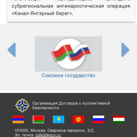
субрегиональная антинаркотическая операция
«Канал-Янтарный берег».
Союзное государство
И
Организация Договора о коллективной
безопасности
101000, Москва, Сверчков переулок, 3/2,
Эл. почта:
odkb@gov.ru