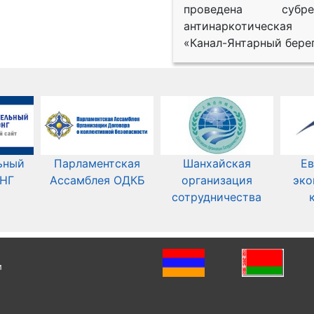
проведена субрег
антинаркотическая
«Канал-Янтарный берег
ьный
Парламентская
Шанхайская
Ев
СНГ
Ассамблея ОДКБ
организация
эко
сотрудничества
и