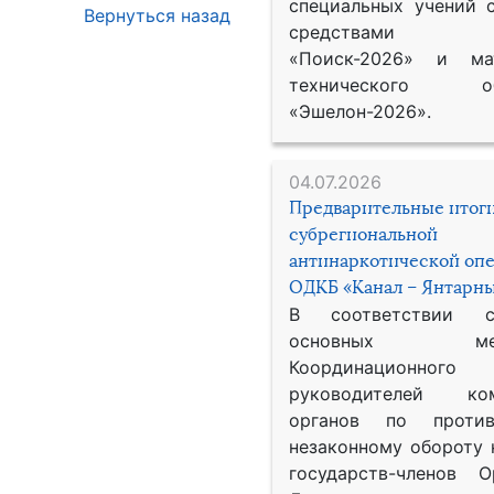
специальных учений 
Вернуться назад
средствами р
«Поиск-2026» и мат
технического обе
«Эшелон-2026».
04.07.2026
Предварительные итог
субрегиональной
антинаркотической оп
ОДКБ «Канал – Янтарны
В соответствии 
основных меро
Координационног
руководителей ком
органов по против
незаконному обороту 
государств-членов О