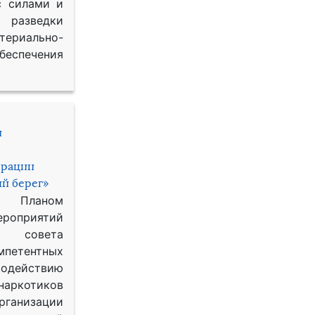
с силами и
азведки
ериально-
спечения
и
ерации
й берег»
с Планом
приятий
о совета
петентных
одействию
наркотиков
рганизации