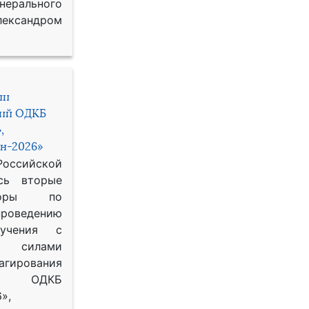
рального
ександром
ии
ний ОДКБ
,
н-2026»
сийской
сь вторые
воры по
оведению
 учения с
 силами
гирования
ОДКБ
»,