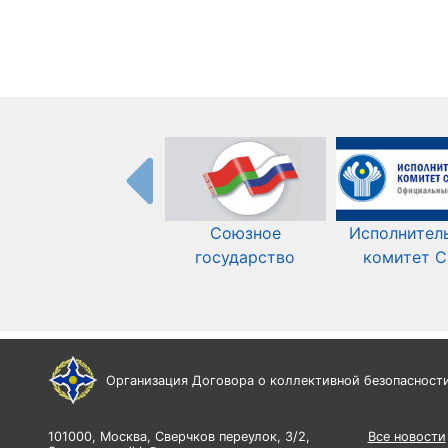
Союзное
Исполнител
государство
комитет 
Организация Договора о коллективной безопасност
101000, Москва, Сверчков переулок, 3/2,
Все новости