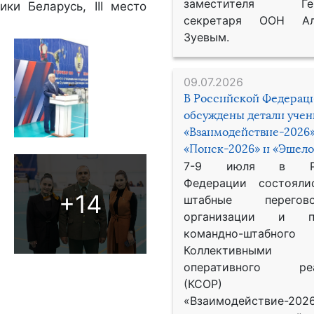
заместителя Гене
ки Беларусь, III место
секретаря ООН Ал
Зуевым.
09.07.2026
В Российской Федерац
обсуждены детали уче
«Взаимодействие-2026»
«Поиск-2026» и «Эшело
7-9 июля в Рос
Федерации состояли
+14
штабные перего
организации и пр
командно-штабного
Коллективными
оперативного реа
(КСОР) 
«Взаимодействие-2026