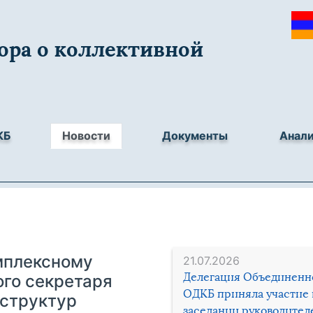
ора о коллективной
КБ
Новости
Документы
Анал
мплексному
21.07.2026
Делегация Объединенн
ого секретаря
ОДКБ приняла участие 
 структур
заседании руководител