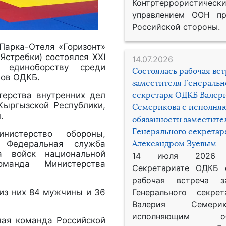
Контртеррористическ
управлением ООН пр
Российской стороны.
 Парка-Отеля «Горизонт»
Ястребки) состоялся XXI
14.07.2026
 единоборству среди
Состоялась рабочая вс
нов ОДКБ.
заместителя Генеральн
терства внутренних дел
секретаря ОДКБ Валер
Кыргызской Республики,
Семерикова с исполн
.
обязанности заместите
Генерального секрета
нистерство обороны,
, Федеральная служба
Александром Зуевым
а войск национальной
14 июля 2026
манда Министерства
Секретариате ОДКБ 
рабочая встреча за
 из них 84 мужчины и 36
Генерального секре
Валерия Семер
исполняющим обя
ная команда Российской