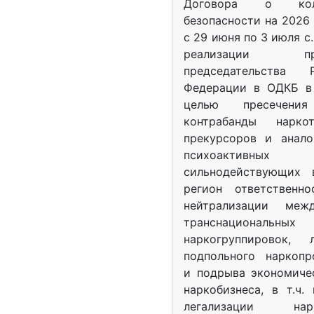
Договора о колл
безопасности на 2026 
с 29 июня по 3 июля с.
реализации при
председательства Р
Федерации в ОДКБ в 
целью пресечения
контрабанды нарко
прекурсоров и анало
психоактив
сильнодействующих 
регион ответственн
нейтрализации межд
транснациональных
наркогруппировок, 
подпольного наркопр
и подрыва экономиче
наркобизнеса, в т.ч.
легализации нарк