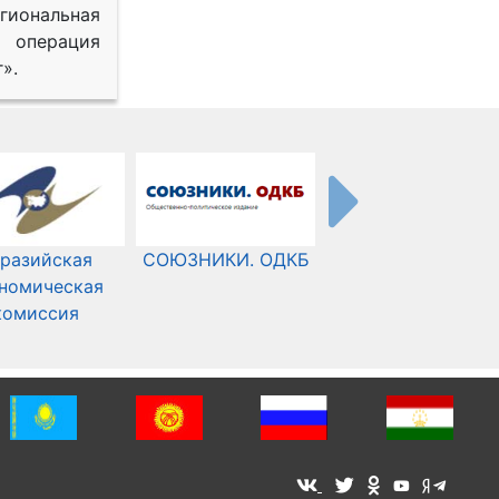
иональная
 операция
».
разийская
СОЮЗНИКИ. ОДКБ
Международный
номическая
Комитет Красного
комиссия
Креста