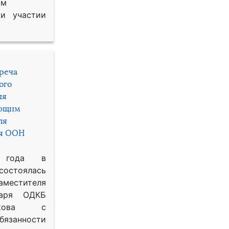
им
и участии
треча
ого
ия
яющим
ля
ря ООН
 года в
состоялась
местителя
таря ОДКБ
икова с
занности