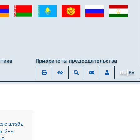
итика
Приоритеты председательства
Ru|
En
ого штаба
в 12-м
ей