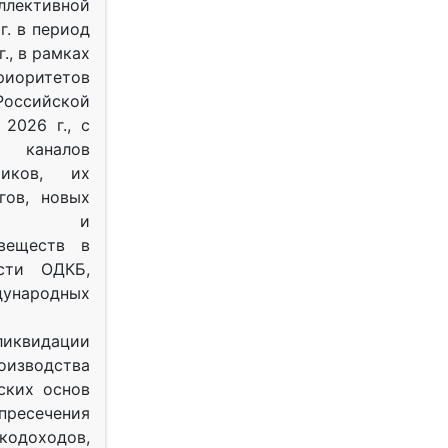
ективной
г. в период
г., в рамках
оритетов
оссийской
2026 г., с
 каналов
тиков, их
гов, новых
ных и
веществ в
ости ОДКБ,
ународных
ликвидации
оизводства
ских основ
 пресечения
одоходов,