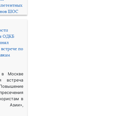
мпетентных
енов ШОС
ости
ря ОДКБ
инял
 встрече по
авкам
 в Москве
я встреча
Повышение
 пресечения
рористам в
Азии»,