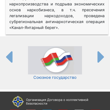
наркопроизводства и подрыва экономических
основ наркобизнеса, в т.ч. пресечения
легализации наркодоходов, проведена
субрегиональная антинаркотическая операция
«Канал-Янтарный берег».
Союзное государство
И
Организация Договора о коллективной
безопасности