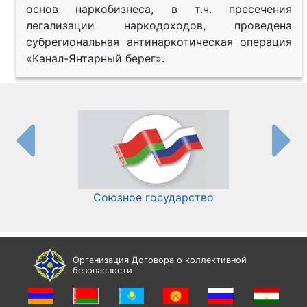
основ наркобизнеса, в т.ч. пресечения
легализации наркодоходов, проведена
субрегиональная антинаркотическая операция
«Канал-Янтарный берег».
Союзное государство
И
Организация Договора о коллективной
безопасности