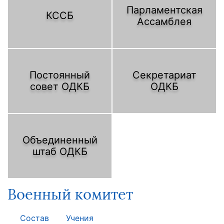
Парламентская
КССБ
Ассамблея
Постоянный
Секретариат
совет ОДКБ
ОДКБ
Объединенный
штаб ОДКБ
Военный комитет
Состав
Учения