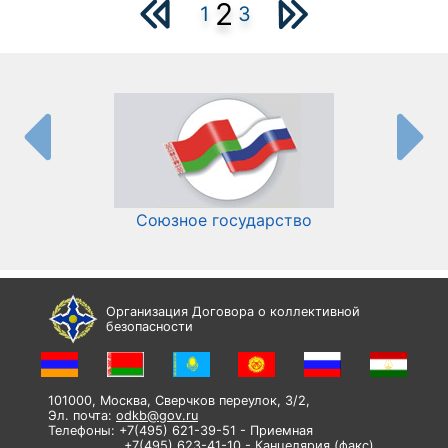
2
1
3
Союзное государство
И
Организация Договора о коллективной
безопасности
101000, Москва, Сверчков переулок, 3/2,
Эл. почта:
odkb@gov.ru
Телефоны: +7(495) 621-39-51 - Приемная
+7(495) 623-41-10 - Канцелярия (факс)