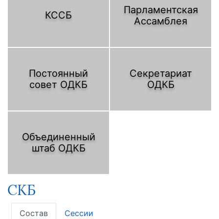
Парламентская
КССБ
Ассамблея
Постоянный
Секретариат
совет ОДКБ
ОДКБ
Объединенный
штаб ОДКБ
СКБ
Состав
Сессии