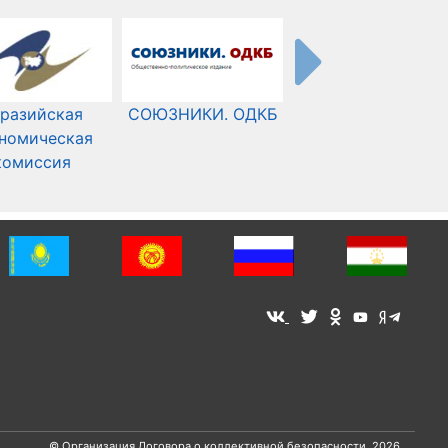
разийская
СОЮЗНИКИ. ОДКБ
Международный
номическая
Комитет Красного
комиссия
Креста
© Организация Договора о коллективной безопасности, 2026