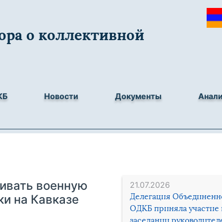
ора о коллективной
КБ
Новости
Документы
Анал
вивать военную
21.07.2026
Делегация Объединенн
и на Кавказе
ОДКБ приняла участие 
заседании руководител