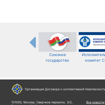
Союзное
Исполнител
государство
комитет 
Организация Договора о коллективной безопасност
101000, Москва, Сверчков переулок, 3/2,
Все новости