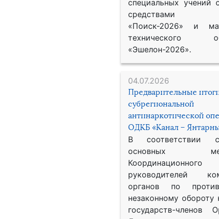
специальных учений 
средствами р
«Поиск-2026» и мат
технического обе
«Эшелон-2026».
04.07.2026
Предварительные итог
субрегиональной
антинаркотической оп
ОДКБ «Канал – Янтарны
В соответствии 
основных меро
Координационног
руководителей ком
органов по против
незаконному обороту 
государств-членов О