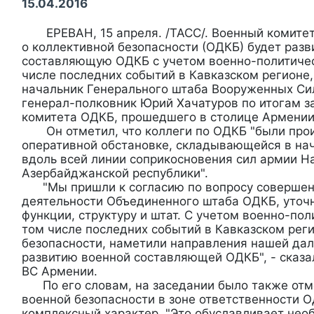
15.04.2016
ЕРЕВАН, 15 апреля. /ТАСС/. Военный комитет
о коллективной безопасности (ОДКБ) будет раз
составляющую ОДКБ с учетом военно-политичес
числе последних событий в Кавказском регионе,
начальник Генерального штаба Вооруженных Си
генерал-полковник Юрий Хачатуров по итогам з
комитета ОДКБ, прошедшего в столице Армении
Он отметил, что коллеги по ОДКБ "были про
оперативной обстановке, складывающейся в на
вдоль всей линии соприкосновения сил армии Н
Азербайджанской республики".
"Мы пришли к согласию по вопросу совершен
деятельности Объединенного штаба ОДКБ, уточн
функции, структуру и штат. С учетом военно-пол
том числе последних событий в Кавказском рег
безопасности, наметили направления нашей да
развитию военной составляющей ОДКБ", - сказа
ВС Армении.
По его словам, на заседании было также отме
военной безопасности в зоне ответственности 
комплексный характер. "Это обуславливает нео