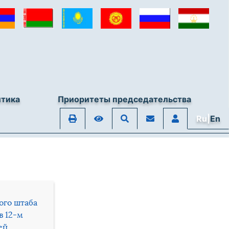
итика
Приоритеты председательства
Ru|
En
ого штаба
в 12-м
ей