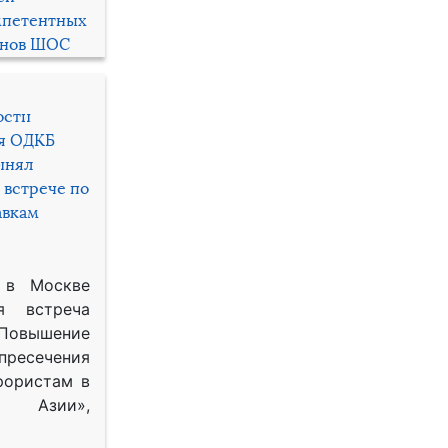
мпетентных
енов ШОС
ости
ря ОДКБ
инял
 встрече по
авкам
 в Москве
я встреча
Повышение
 пресечения
рористам в
Азии»,