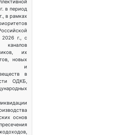
ективной
г. в период
г., в рамках
оритетов
оссийской
2026 г., с
 каналов
тиков, их
гов, новых
ных и
веществ в
ости ОДКБ,
ународных
ликвидации
оизводства
ских основ
 пресечения
одоходов,