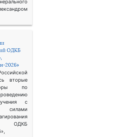
рального
ександром
ии
ний ОДКБ
,
н-2026»
сийской
сь вторые
воры по
оведению
 учения с
 силами
гирования
ОДКБ
»,