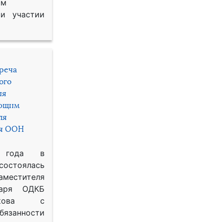
им
и участии
треча
ого
ия
яющим
ля
ря ООН
 года в
состоялась
местителя
таря ОДКБ
икова с
занности