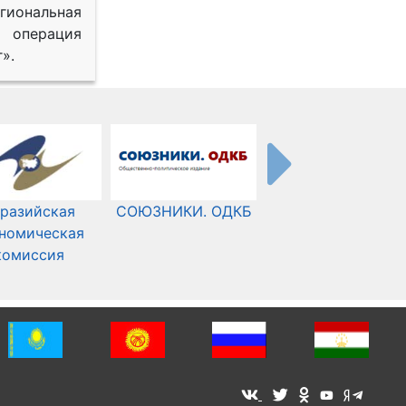
иональная
 операция
».
разийская
СОЮЗНИКИ. ОДКБ
Международный
номическая
Комитет Красного
комиссия
Креста