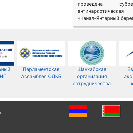
проведена субрег
антинаркотическая
«Канал-Янтарный берег
ьный
Парламентская
Шанхайская
Ев
СНГ
Ассамблея ОДКБ
организация
эко
сотрудничества
и