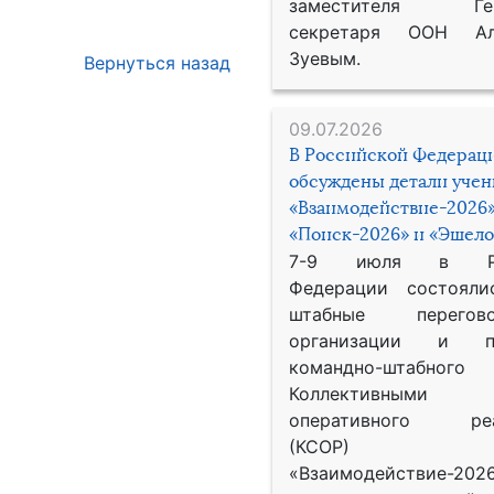
заместителя Гене
секретаря ООН Ал
Зуевым.
Вернуться назад
09.07.2026
В Российской Федерац
обсуждены детали уче
«Взаимодействие-2026»
«Поиск-2026» и «Эшело
7-9 июля в Рос
Федерации состояли
штабные перего
организации и пр
командно-штабного
Коллективными
оперативного реа
(КСОР) 
«Взаимодействие-2026