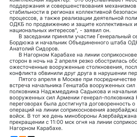
поддержания и совершенствования механизмов
стабильности в регионах коллективной безопас
процессов, а также реализации деятельной пол
ОДКБ по продвижению и защите коллективных и
национальных интересов", - заявил он.
В заседании приняли участие Генеральный с
Бордюжа и начальник Объединенного штаба ОД
Анатолий Сидоров.
В Нагорном Карабахе на линии соприкоснове
сторон в ночь на 2 апреля резко обострилась об
ожесточенные вооруженные столкновения, посл
конфликта обвинили друг друга в нарушении пе
Пятого апреля в Москве при посредничестве 
встреча начальника Генштаба вооруженных сил
полковника Наджмеддина Садыкова и начальни
вооруженных сил Армении генерал-полковника 
переговорах была достигнута договоренность 
операций на линии соприкосновения азербайджа
войск. В тот же день минобороны Азербайджана
прекращении с 11:00 мск огня на линии соприко
Нагорном Карабахе.