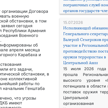
пограничных служб ко
органов государств-чл
 организации Договора
вивать военную
кой обстановки, в том
15.07.2026
 заявил сегодня
Исполняющий обязанн
л Республики Армения
Генерального секрета
аседания Военного
Валерий Семериков пр
.
информированы об
участие в Региональной
чале апреля месяца
противодействию пост
агорного Карабаха и
оружия террористам в
Центральной Азии
ствования
15 июля 2026 года
или его задачи,
итической обстановки, в
прошла Региональна
ионе коллективной
высокого уровня «
льнейшей работы по
потенциала в области
л начальник Генштаба
поставок оружия тер
Центральной 
чено, что угрозы
ОДКБ имеют
организованная
бходимость