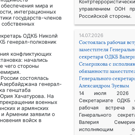
Контртеррористическ
 обеспечения мира и
управлением ООН пр
ности, интеграционных
Российской стороны.
итики государств-членов
 собственных
14.07.2026
екретарь ОДКБ Николй
КБ генерал-полковник
Состоялась рабочая вс
заместителя Генеральн
ния конфликтующих
секретаря ОДКБ Валер
становка: начались
Семерикова с исполн
е чего стороны
обязанности заместите
ремирия.
России состоялась
Генерального секрета
 Азербайджана генерал-
Александром Зуевым
ка генштаба
14 июля 2026
Юрия Хачатурова. На
Секретариате ОДКБ 
о прекращении военных
рабочая встреча за
нских и армянских
 и Армении заявили о
Генерального секре
сновения войск в
Валерия Семер
исполняющим обя