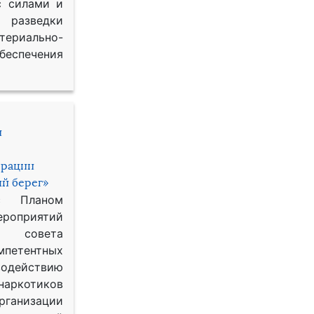
с силами и
азведки
ериально-
спечения
и
ерации
й берег»
с Планом
приятий
о совета
петентных
одействию
наркотиков
рганизации