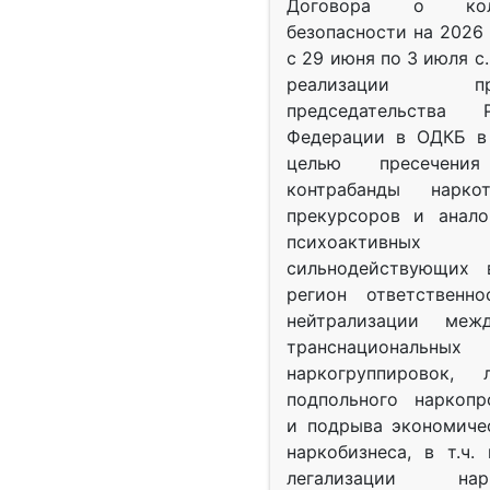
Договора о колл
безопасности на 2026 
с 29 июня по 3 июля с.
реализации при
председательства Р
Федерации в ОДКБ в 
целью пресечения
контрабанды нарко
прекурсоров и анало
психоактив
сильнодействующих 
регион ответственн
нейтрализации межд
транснациональных
наркогруппировок, 
подпольного наркопр
и подрыва экономиче
наркобизнеса, в т.ч.
легализации нарк