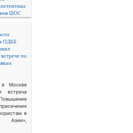
мпетентных
енов ШОС
ости
ря ОДКБ
инял
 встрече по
авкам
 в Москве
я встреча
Повышение
 пресечения
рористам в
Азии»,