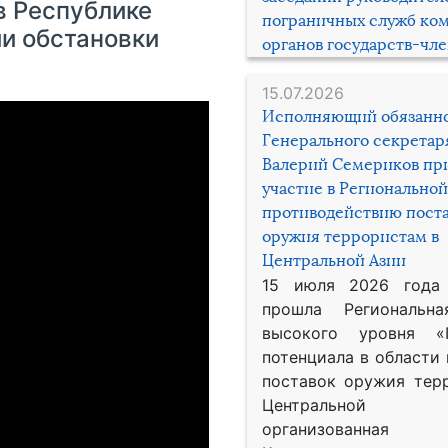
в Республике
пограничных служб ко
ии обстановки
органов государств-чл
15.07.2026
Исполняющий обязанн
Генерального секрета
Валерий Семериков пр
участие в Региональной
противодействию пост
оружия террористам в
Центральной Азии
15 июля 2026 года
прошла Региональна
высокого уровня «
потенциала в области
поставок оружия тер
Центральной 
организованная