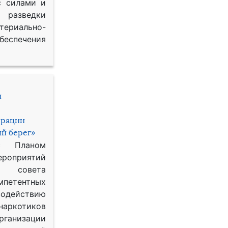
с силами и
азведки
ериально-
спечения
и
ерации
й берег»
с Планом
приятий
о совета
петентных
одействию
наркотиков
рганизации