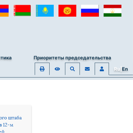
итика
Приоритеты председательства
Ru|
En
ого штаба
в 12-м
ей