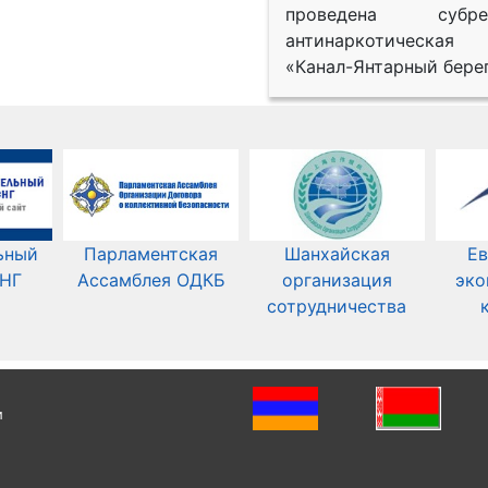
проведена субрег
антинаркотическая
«Канал-Янтарный берег
ьный
Парламентская
Шанхайская
Ев
СНГ
Ассамблея ОДКБ
организация
эко
сотрудничества
и