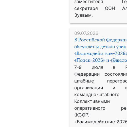
заместителя Гене
секретаря ООН Ал
Зуевым.
09.07.2026
В Российской Федерац
обсуждены детали уче
«Взаимодействие-2026»
«Поиск-2026» и «Эшело
7-9 июля в Рос
Федерации состояли
штабные перего
организации и пр
командно-штабного
Коллективными
оперативного реа
(КСОР) 
«Взаимодействие-2026