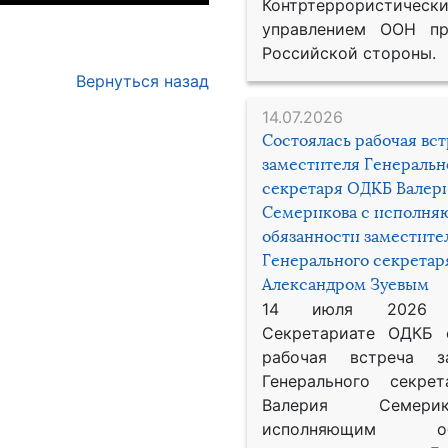
Контртеррористическ
управлением ООН пр
Российской стороны.
Вернуться назад
14.07.2026
Состоялась рабочая вс
заместителя Генеральн
секретаря ОДКБ Валер
Семерикова с исполн
обязанности заместите
Генерального секрета
Александром Зуевым
14 июля 2026
Секретариате ОДКБ 
рабочая встреча за
Генерального секре
Валерия Семер
исполняющим обя