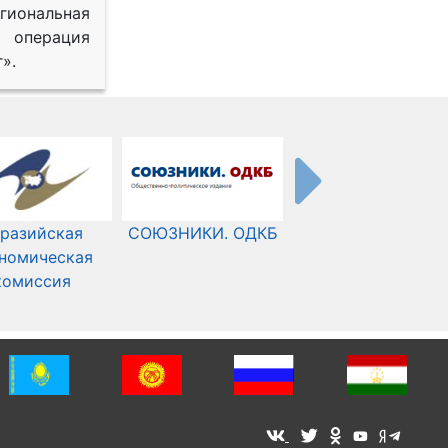
иональная
 операция
».
разийская
СОЮЗНИКИ. ОДКБ
Международный
номическая
Комитет Красного
комиссия
Креста