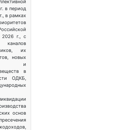
ективной
г. в период
г., в рамках
оритетов
оссийской
2026 г., с
 каналов
тиков, их
гов, новых
ных и
веществ в
ости ОДКБ,
ународных
ликвидации
оизводства
ских основ
 пресечения
одоходов,