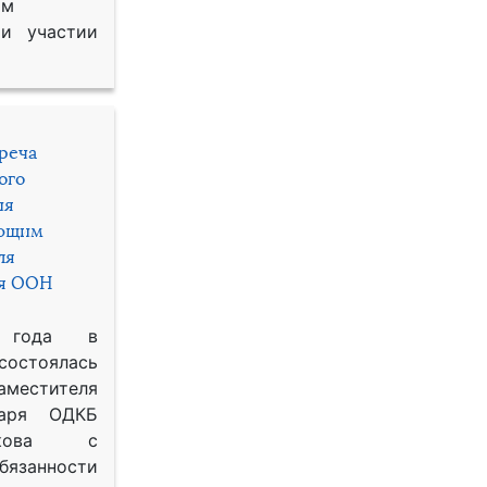
им
и участии
треча
ого
ия
яющим
ля
ря ООН
 года в
состоялась
местителя
таря ОДКБ
икова с
занности