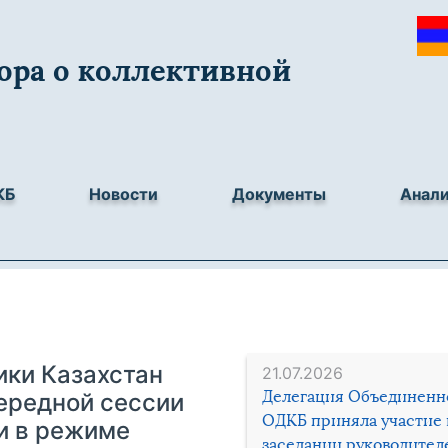
ора о коллективной
КБ
Новости
Документы
Анал
ики Казахстан
21.07.2026
Делегация Объединенн
ередной сессии
ОДКБ приняла участие 
и в режиме
заседании руководител