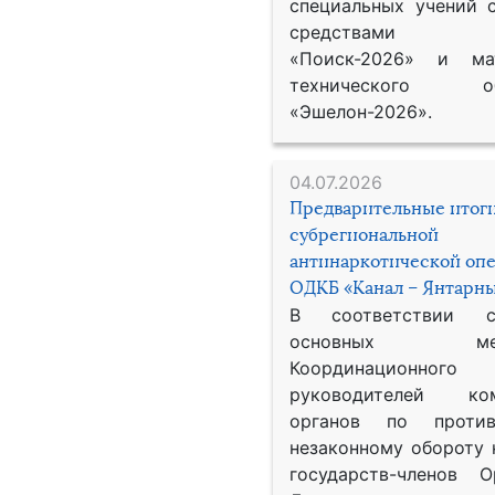
специальных учений 
средствами р
«Поиск-2026» и мат
технического обе
«Эшелон-2026».
04.07.2026
Предварительные итог
субрегиональной
антинаркотической оп
ОДКБ «Канал – Янтарны
В соответствии 
основных меро
Координационног
руководителей ком
органов по против
незаконному обороту 
государств-членов О