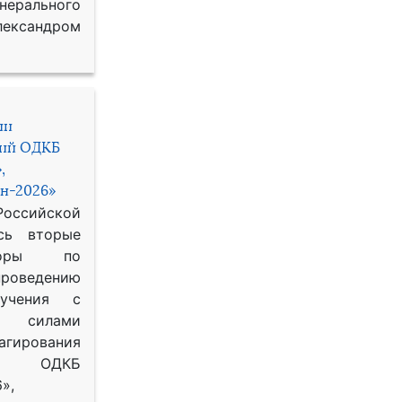
рального
ександром
ии
ний ОДКБ
,
н-2026»
сийской
сь вторые
воры по
оведению
 учения с
 силами
гирования
ОДКБ
»,