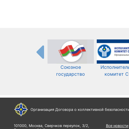
Союзное
Исполнител
государство
комитет 
Организация Договора о коллективной безопасност
101000, Москва, Сверчков переулок, 3/2,
Все новости