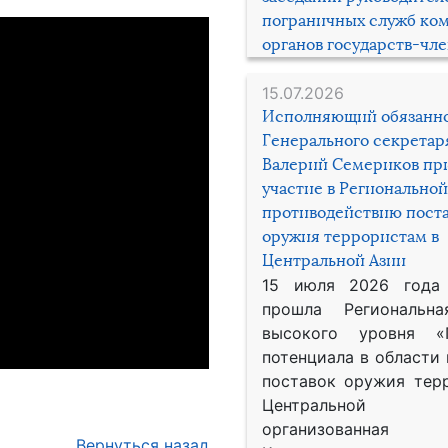
пограничных служб ко
органов государств-чл
15.07.2026
Исполняющий обязанн
Генерального секрета
Валерий Семериков пр
участие в Региональной
противодействию пост
оружия террористам в
Центральной Азии
15 июля 2026 года
прошла Региональна
высокого уровня «
потенциала в области
поставок оружия тер
Центральной 
организованная
Вернуться назад