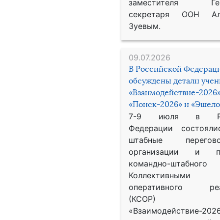
заместителя Гене
секретаря ООН Ал
Зуевым.
09.07.2026
В Российской Федерац
обсуждены детали уче
«Взаимодействие-2026»
«Поиск-2026» и «Эшело
7-9 июля в Рос
Федерации состояли
штабные перего
организации и пр
командно-штабного
Коллективными
оперативного реа
(КСОР) 
«Взаимодействие-2026