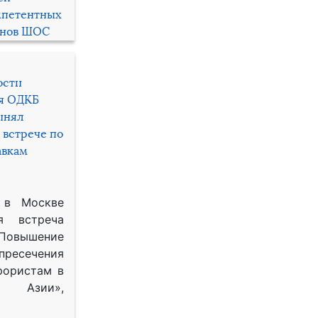
мпетентных
енов ШОС
ости
ря ОДКБ
инял
 встрече по
авкам
 в Москве
я встреча
Повышение
 пресечения
рористам в
Азии»,