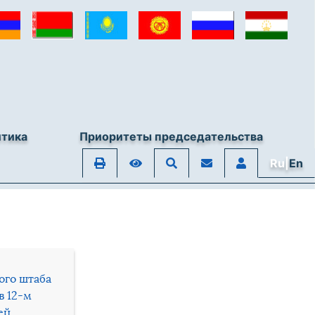
итика
Приоритеты председательства
Ru|
En
ого штаба
в 12-м
ей