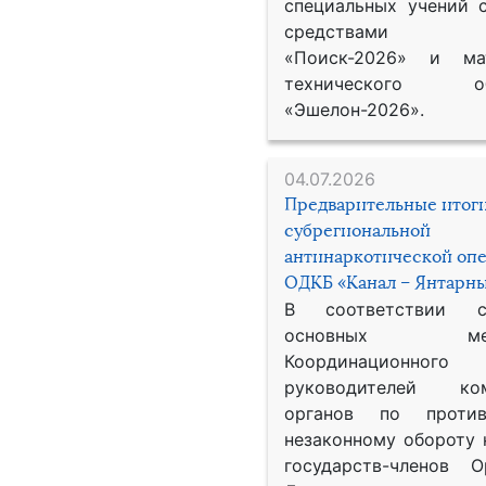
специальных учений 
средствами р
«Поиск-2026» и мат
технического обе
«Эшелон-2026».
04.07.2026
Предварительные итог
субрегиональной
антинаркотической оп
ОДКБ «Канал – Янтарны
В соответствии 
основных меро
Координационног
руководителей ком
органов по против
незаконному обороту 
государств-членов О