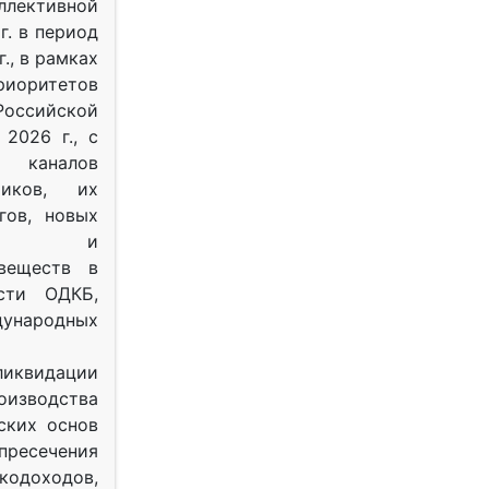
ективной
г. в период
г., в рамках
оритетов
оссийской
2026 г., с
 каналов
тиков, их
гов, новых
ных и
веществ в
ости ОДКБ,
ународных
ликвидации
оизводства
ских основ
 пресечения
одоходов,