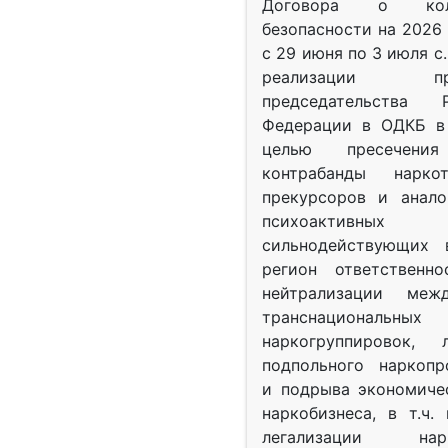
Договора о колл
безопасности на 2026 
с 29 июня по 3 июля с.
реализации при
председательства Р
Федерации в ОДКБ в 
целью пресечения
контрабанды нарко
прекурсоров и анало
психоактив
сильнодействующих 
регион ответственн
нейтрализации межд
транснациональных
наркогруппировок, 
подпольного наркопр
и подрыва экономиче
наркобизнеса, в т.ч.
легализации нарк