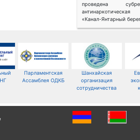
проведена субрег
антинаркотическая
«Канал-Янтарный берег
ьный
Парламентская
Шанхайская
Ев
СНГ
Ассамблея ОДКБ
организация
эко
сотрудничества
и