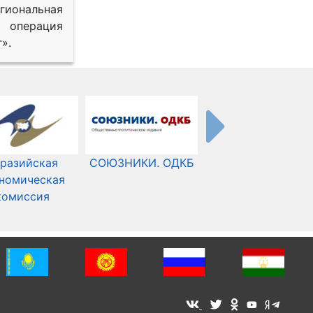
иональная
 операция
».
разийская
СОЮЗНИКИ. ОДКБ
Международный
номическая
Комитет Красного
комиссия
Креста