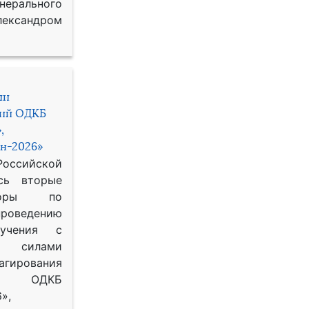
рального
ександром
ии
ний ОДКБ
,
н-2026»
сийской
сь вторые
воры по
оведению
 учения с
 силами
гирования
ОДКБ
»,