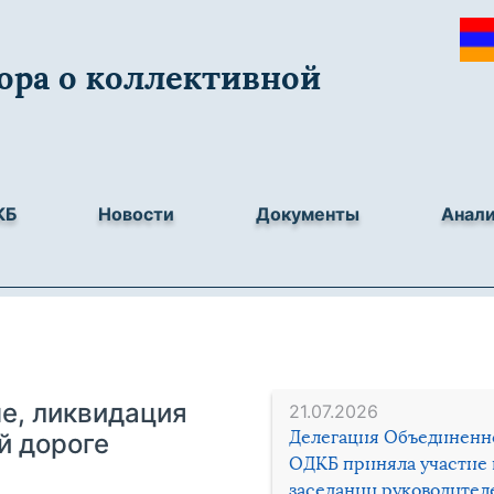
ора о коллективной
КБ
Новости
Документы
Анал
не, ликвидация
21.07.2026
Делегация Объединенн
й дороге
ОДКБ приняла участие 
заседании руководител