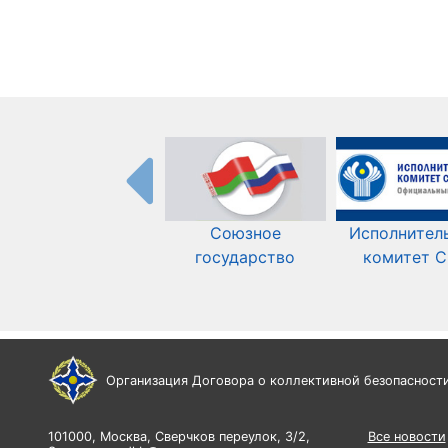
Союзное
Исполнител
государство
комитет 
Организация Договора о коллективной безопасност
101000, Москва, Сверчков переулок, 3/2,
Все новости