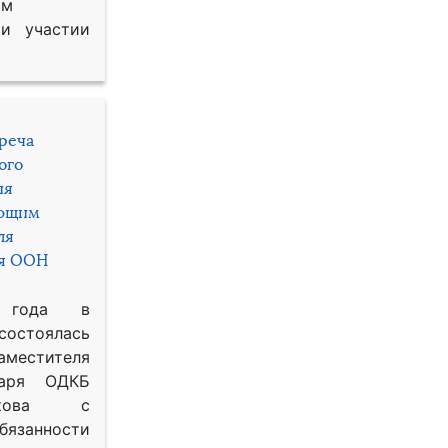
им
и участии
треча
ого
ия
яющим
ля
ря ООН
 года в
состоялась
местителя
таря ОДКБ
икова с
занности