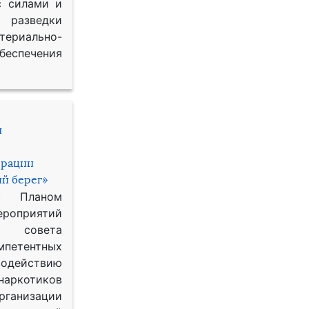
с силами и
азведки
ериально-
спечения
и
ерации
й берег»
с Планом
приятий
о совета
петентных
одействию
наркотиков
рганизации