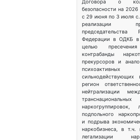
Договора о колл
безопасности на 2026 
с 29 июня по 3 июля с.
реализации при
председательства Р
Федерации в ОДКБ в 
целью пресечения
контрабанды нарко
прекурсоров и анало
психоактив
сильнодействующих 
регион ответственн
нейтрализации межд
транснациональных
наркогруппировок, 
подпольного наркопр
и подрыва экономиче
наркобизнеса, в т.ч.
легализации нарк