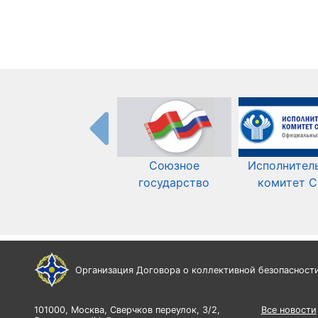
Союзное
Исполнител
государство
комитет 
Организация Договора о коллективной безопасност
101000, Москва, Сверчков переулок, 3/2,
Все новости