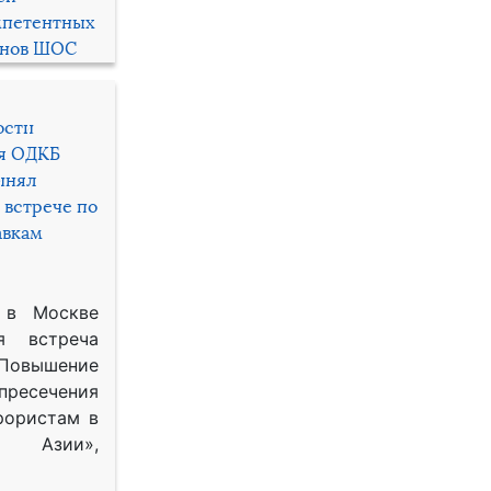
мпетентных
енов ШОС
ости
ря ОДКБ
инял
 встрече по
авкам
 в Москве
я встреча
Повышение
 пресечения
рористам в
Азии»,