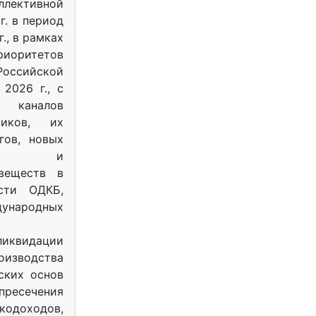
ективной
г. в период
г., в рамках
оритетов
оссийской
2026 г., с
 каналов
тиков, их
гов, новых
ных и
веществ в
ости ОДКБ,
ународных
ликвидации
оизводства
ских основ
 пресечения
одоходов,