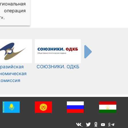
иональная
 операция
».
разийская
СОЮЗНИКИ. ОДКБ
Международный
номическая
Комитет Красного
комиссия
Креста