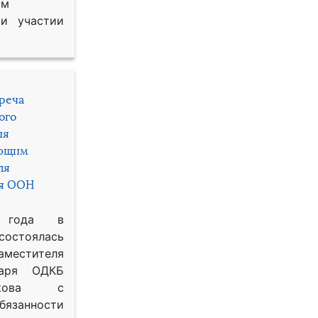
им
и участии
треча
ого
ия
яющим
ля
ря ООН
 года в
состоялась
местителя
таря ОДКБ
икова с
занности