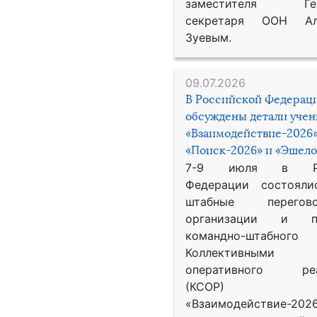
заместителя Гене
секретаря ООН Ал
Зуевым.
09.07.2026
В Российской Федерац
обсуждены детали уче
«Взаимодействие-2026»
«Поиск-2026» и «Эшело
7-9 июля в Рос
Федерации состояли
штабные перего
организации и пр
командно-штабного
Коллективными
оперативного реа
(КСОР) 
«Взаимодействие-2026