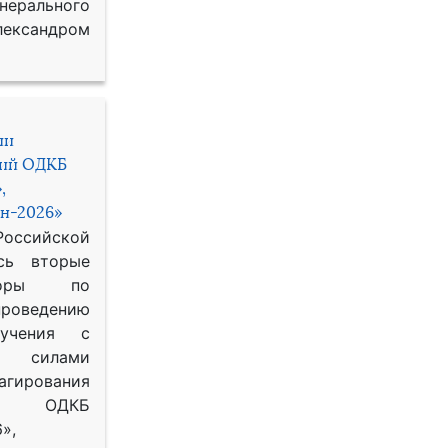
рального
ександром
ии
ний ОДКБ
,
н-2026»
сийской
сь вторые
воры по
оведению
 учения с
 силами
гирования
ОДКБ
»,