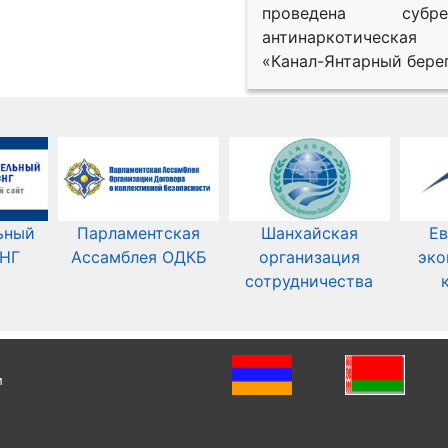
проведена субрег
антинаркотическая
«Канал-Янтарный берег
ьный
Парламентская
Шанхайская
Ев
СНГ
Ассамблея ОДКБ
организация
эко
сотрудничества
и