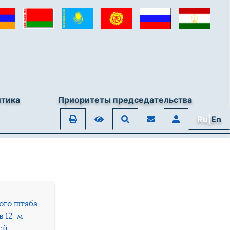
итика
Приоритеты председательства
Ru|
En
ого штаба
в 12-м
ей