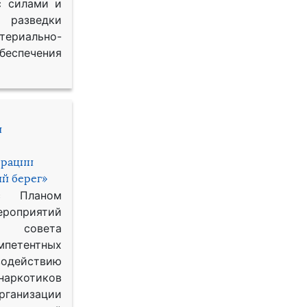
с силами и
азведки
ериально-
спечения
и
ерации
й берег»
с Планом
приятий
о совета
петентных
одействию
наркотиков
рганизации