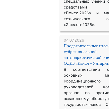
специальных учений 
средствами р
«Поиск-2026» и мат
технического обе
«Эшелон-2026».
04.07.2026
Предварительные итог
субрегиональной
антинаркотической оп
ОДКБ «Канал – Янтарны
В соответствии 
основных меро
Координационног
руководителей ком
органов по против
незаконному обороту 
государств-членов О