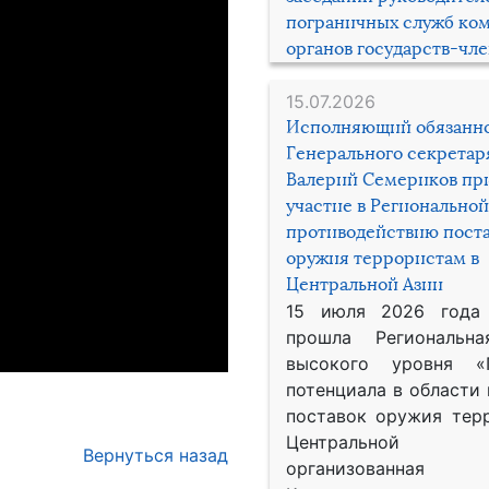
пограничных служб ко
органов государств-чл
15.07.2026
Исполняющий обязанн
Генерального секрета
Валерий Семериков пр
участие в Региональной
противодействию пост
оружия террористам в
Центральной Азии
15 июля 2026 года
прошла Региональна
высокого уровня «
потенциала в области
поставок оружия тер
Центральной 
Вернуться назад
организованная