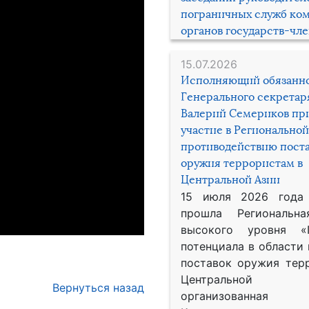
пограничных служб ко
органов государств-чл
15.07.2026
Исполняющий обязанн
Генерального секрета
Валерий Семериков пр
участие в Региональной
противодействию пост
оружия террористам в
Центральной Азии
15 июля 2026 года
прошла Региональна
высокого уровня «
потенциала в области
поставок оружия тер
Центральной 
Вернуться назад
организованная