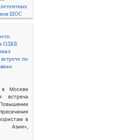
мпетентных
енов ШОС
ости
ря ОДКБ
инял
 встрече по
авкам
 в Москве
я встреча
Повышение
 пресечения
рористам в
Азии»,