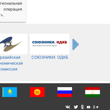
иональная
 операция
».
разийская
СОЮЗНИКИ. ОДКБ
Международный
номическая
Комитет Красного
комиссия
Креста