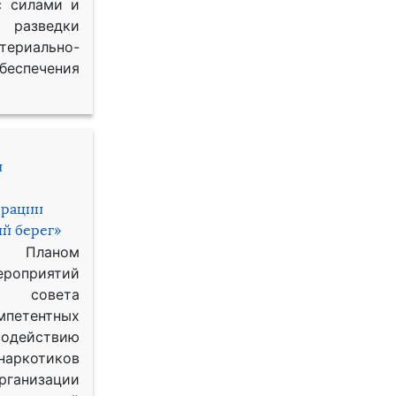
с силами и
азведки
ериально-
спечения
и
ерации
й берег»
с Планом
приятий
о совета
петентных
одействию
наркотиков
рганизации