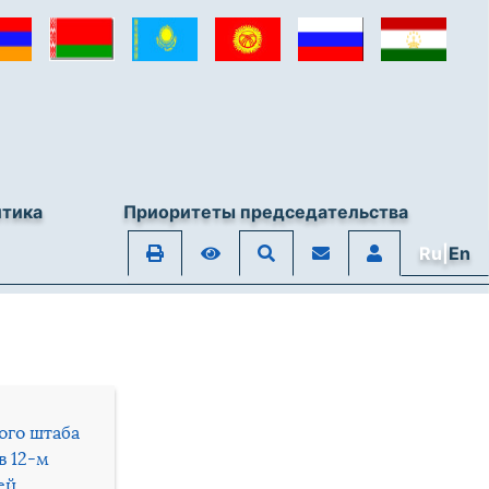
итика
Приоритеты председательства
Ru|
En
ого штаба
в 12-м
ей