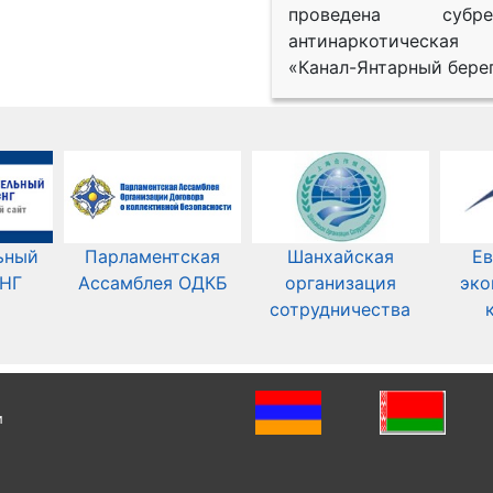
проведена субрег
антинаркотическая
«Канал-Янтарный берег
ьный
Парламентская
Шанхайская
Ев
СНГ
Ассамблея ОДКБ
организация
эко
сотрудничества
и