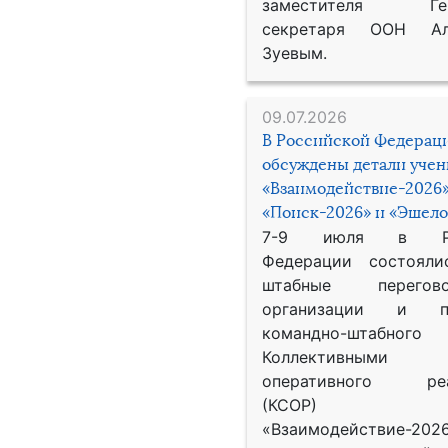
заместителя Гене
секретаря ООН Ал
Зуевым.
09.07.2026
В Российской Федерац
обсуждены детали уче
«Взаимодействие-2026»
«Поиск-2026» и «Эшело
7-9 июля в Рос
Федерации состояли
штабные перего
организации и пр
командно-штабного
Коллективными
оперативного реа
(КСОР) 
«Взаимодействие-2026