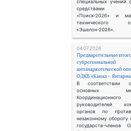
специальных учений 
средствами р
«Поиск-2026» и мат
технического обе
«Эшелон-2026».
04.07.2026
Предварительные итог
субрегиональной
антинаркотической оп
ОДКБ «Канал – Янтарны
В соответствии 
основных меро
Координационног
руководителей ком
органов по против
незаконному обороту 
государств-членов О