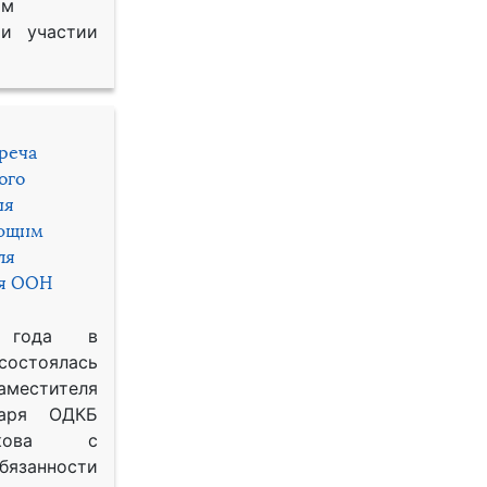
им
и участии
треча
ого
ия
яющим
ля
ря ООН
 года в
состоялась
местителя
таря ОДКБ
икова с
занности