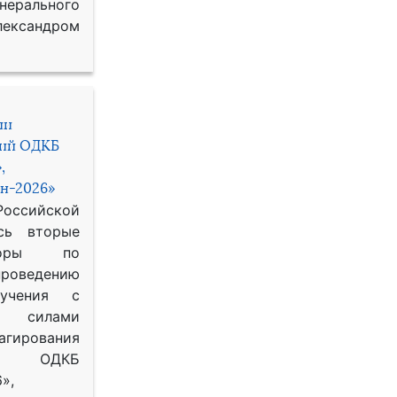
рального
ександром
ии
ний ОДКБ
,
н-2026»
сийской
сь вторые
воры по
оведению
 учения с
 силами
гирования
ОДКБ
»,