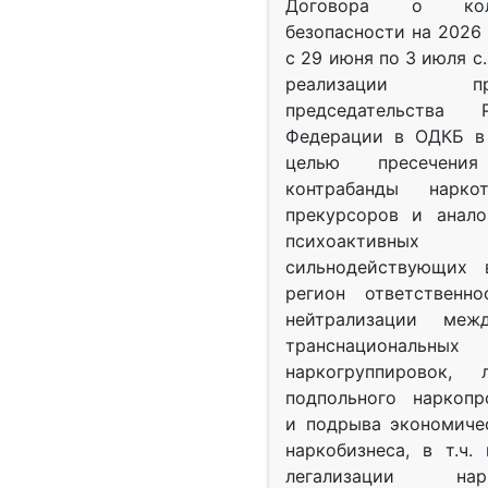
Договора о колл
безопасности на 2026 
с 29 июня по 3 июля с.
реализации при
председательства Р
Федерации в ОДКБ в 
целью пресечения
контрабанды нарко
прекурсоров и анало
психоактив
сильнодействующих 
регион ответственн
нейтрализации межд
транснациональных
наркогруппировок, 
подпольного наркопр
и подрыва экономиче
наркобизнеса, в т.ч.
легализации нарк