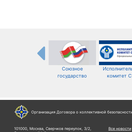
Союзное
Исполнител
государство
комитет 
Организация Договора о коллективной безопасност
101000, Москва, Сверчков переулок, 3/2,
Все новости