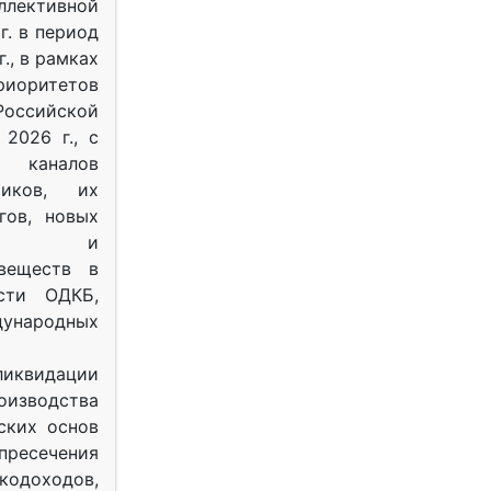
ективной
г. в период
г., в рамках
оритетов
оссийской
2026 г., с
 каналов
тиков, их
гов, новых
ных и
веществ в
ости ОДКБ,
ународных
ликвидации
оизводства
ских основ
 пресечения
одоходов,