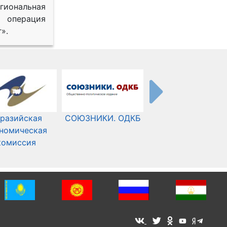
иональная
 операция
».
разийская
СОЮЗНИКИ. ОДКБ
Международный
номическая
Комитет Красного
комиссия
Креста