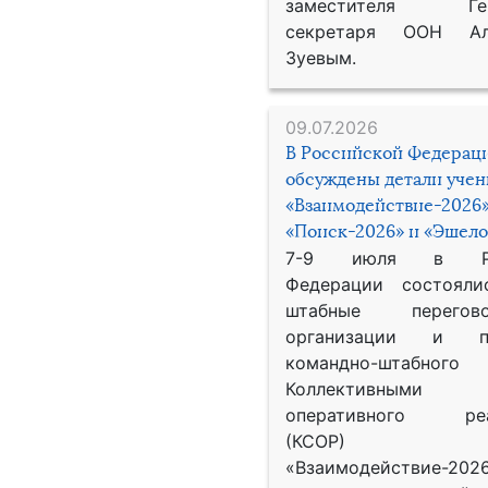
заместителя Гене
секретаря ООН Ал
Зуевым.
09.07.2026
В Российской Федерац
обсуждены детали уче
«Взаимодействие-2026»
«Поиск-2026» и «Эшело
7-9 июля в Рос
Федерации состояли
штабные перего
организации и пр
командно-штабного
Коллективными
оперативного реа
(КСОР) 
«Взаимодействие-2026