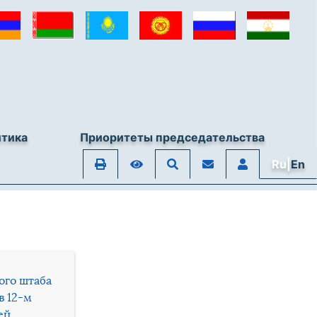
итика
Приоритеты председательства
Ru|
En
ого штаба
в 12-м
ей