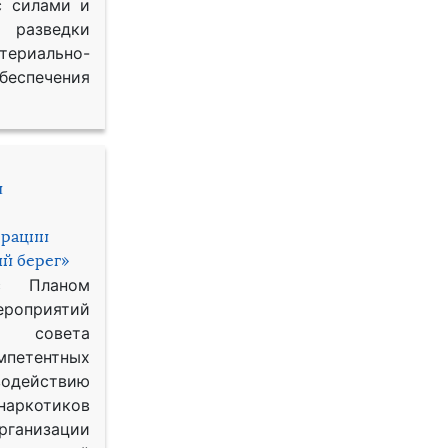
с силами и
азведки
ериально-
спечения
и
ерации
й берег»
с Планом
приятий
о совета
петентных
одействию
наркотиков
рганизации