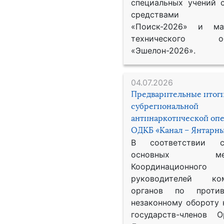
специальных учений 
средствами р
«Поиск-2026» и мат
технического обе
«Эшелон-2026».
04.07.2026
Предварительные итог
субрегиональной
антинаркотической оп
ОДКБ «Канал – Янтарны
В соответствии 
основных меро
Координационног
руководителей ком
органов по против
незаконному обороту 
государств-членов О