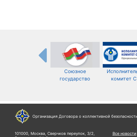
Союзное
Исполнител
государство
комитет 
Организация Договора о коллективной безопасност
101000, Москва, Сверчков переулок, 3/2,
Все новости