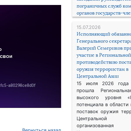
пограничных служб ко
органов государств-чл
15.07.2026
Исполняющий обязанн
Генерального секрета
Валерий Семериков пр
участие в Региональной
противодействию пост
оружия террористам в
Центральной Азии
15 июля 2026 года
прошла Региональна
высокого уровня «
потенциала в области
поставок оружия тер
Центральной 
организованная
Вернуться назад