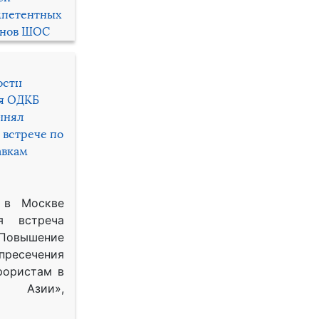
мпетентных
енов ШОС
ости
ря ОДКБ
инял
 встрече по
авкам
 в Москве
я встреча
Повышение
 пресечения
рористам в
Азии»,