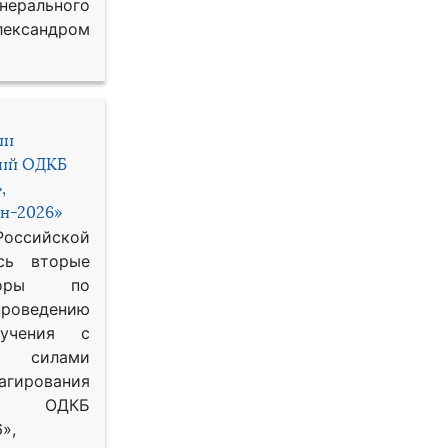
рального
ександром
ии
ний ОДКБ
,
н-2026»
сийской
сь вторые
воры по
оведению
 учения с
 силами
гирования
ОДКБ
»,