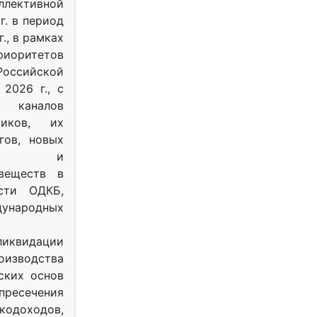
ективной
г. в период
г., в рамках
оритетов
оссийской
2026 г., с
 каналов
тиков, их
гов, новых
ных и
веществ в
ости ОДКБ,
ународных
ликвидации
оизводства
ских основ
 пресечения
одоходов,