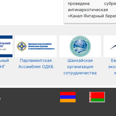
проведена субрег
антинаркотическая
«Канал-Янтарный берег
ьный
Парламентская
Шанхайская
Ев
СНГ
Ассамблея ОДКБ
организация
эко
сотрудничества
и