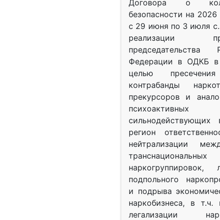
Договора о колл
безопасности на 2026 
с 29 июня по 3 июля с.
реализации при
председательства Р
Федерации в ОДКБ в 
целью пресечения
контрабанды нарко
прекурсоров и анало
психоактив
сильнодействующих 
регион ответственн
нейтрализации межд
транснациональных
наркогруппировок, 
подпольного наркопр
и подрыва экономиче
наркобизнеса, в т.ч.
легализации нарк