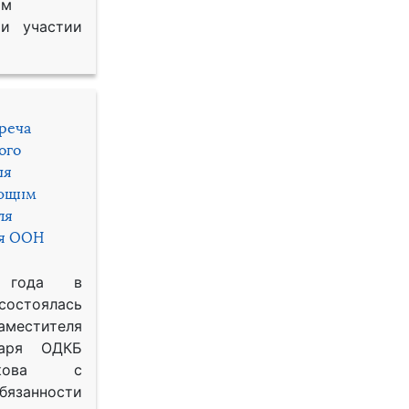
им
и участии
треча
ого
ия
яющим
ля
ря ООН
 года в
состоялась
местителя
таря ОДКБ
икова с
занности