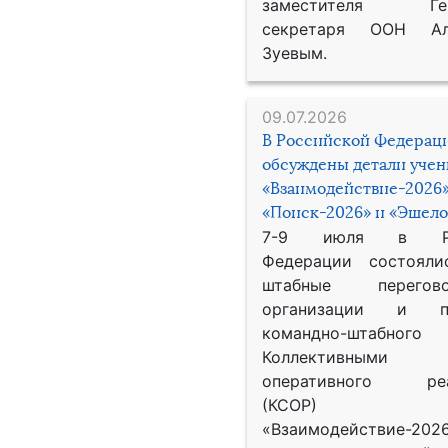
заместителя Гене
секретаря ООН Ал
Зуевым.
09.07.2026
В Российской Федерац
обсуждены детали уче
«Взаимодействие-2026»
«Поиск-2026» и «Эшело
7-9 июля в Рос
Федерации состояли
штабные перего
организации и пр
командно-штабного
Коллективными
оперативного реа
(КСОР) 
«Взаимодействие-2026