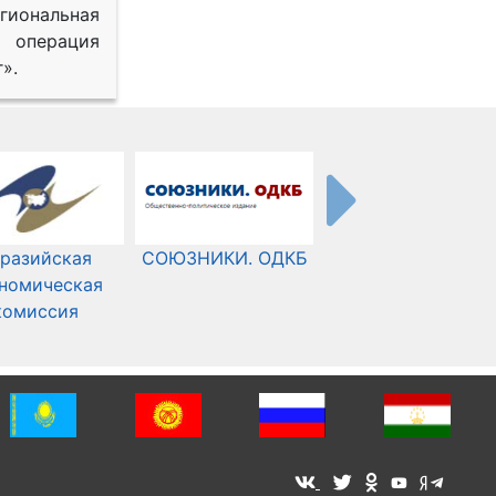
иональная
 операция
».
разийская
СОЮЗНИКИ. ОДКБ
Международный
номическая
Комитет Красного
комиссия
Креста