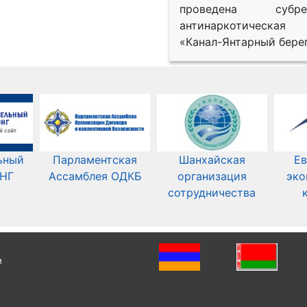
проведена субрег
антинаркотическая
«Канал-Янтарный берег
ьный
Парламентская
Шанхайская
Ев
СНГ
Ассамблея ОДКБ
организация
эко
сотрудничества
и