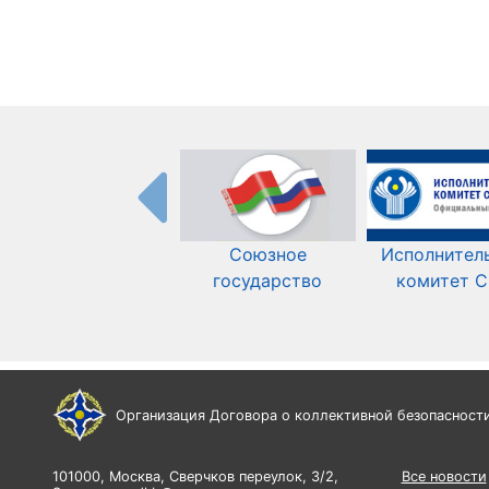
Союзное
Исполнител
государство
комитет 
Организация Договора о коллективной безопасност
101000, Москва, Сверчков переулок, 3/2,
Все новости