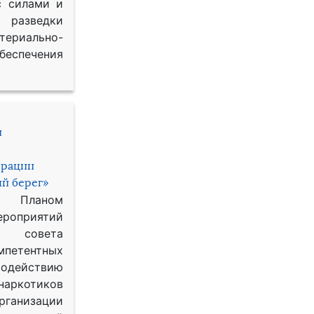
с силами и
азведки
ериально-
спечения
и
ерации
й берег»
с Планом
приятий
о совета
петентных
одействию
наркотиков
рганизации