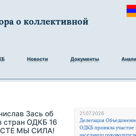
ора о коллективной
КБ
Новости
Документы
Анал
нислав Зась об
21.07.2026
Делегация Объединенн
в стран ОДКБ 16
ОДКБ приняла участие 
МЕСТЕ МЫ СИЛА!
заседании руководител