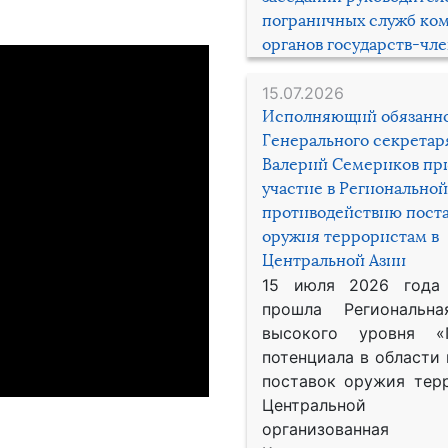
пограничных служб ко
органов государств-чл
15.07.2026
Исполняющий обязанн
Генерального секрета
Валерий Семериков пр
участие в Региональной
противодействию пост
оружия террористам в
Центральной Азии
15 июля 2026 года
прошла Региональна
высокого уровня «
потенциала в области
поставок оружия тер
Центральной 
организованная