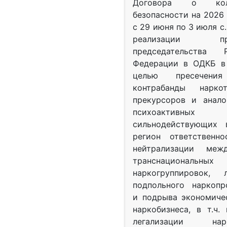
Договора о колл
безопасности на 2026 
с 29 июня по 3 июля с.
реализации при
председательства Р
Федерации в ОДКБ в 
целью пресечения
контрабанды нарко
прекурсоров и анало
психоактив
сильнодействующих 
регион ответственн
нейтрализации межд
транснациональных
наркогруппировок, 
подпольного наркопр
и подрыва экономиче
наркобизнеса, в т.ч.
легализации нарк