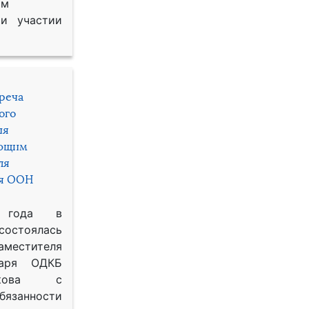
им
и участии
треча
ого
ия
яющим
ля
ря ООН
 года в
состоялась
местителя
таря ОДКБ
икова с
занности