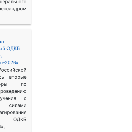
рального
ександром
ии
ний ОДКБ
,
н-2026»
сийской
сь вторые
воры по
оведению
 учения с
 силами
гирования
ОДКБ
»,