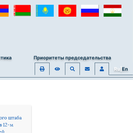
итика
Приоритеты председательства
Ru|
En
ого штаба
в 12-м
ей