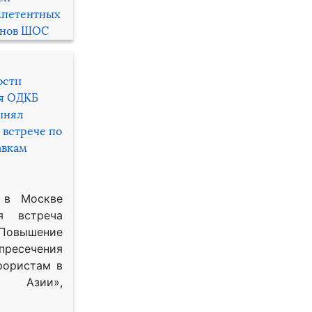
мпетентных
енов ШОС
ости
ря ОДКБ
инял
 встрече по
авкам
 в Москве
я встреча
Повышение
 пресечения
рористам в
Азии»,