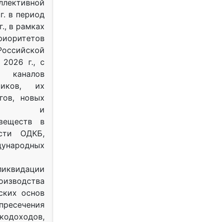
ективной
г. в период
г., в рамках
оритетов
оссийской
2026 г., с
 каналов
тиков, их
гов, новых
ных и
веществ в
ости ОДКБ,
ународных
ликвидации
оизводства
ских основ
 пресечения
одоходов,