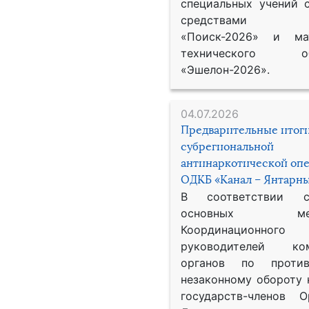
специальных учений 
средствами р
«Поиск-2026» и мат
технического обе
«Эшелон-2026».
04.07.2026
Предварительные итог
субрегиональной
антинаркотической оп
ОДКБ «Канал – Янтарны
В соответствии 
основных меро
Координационног
руководителей ком
органов по против
незаконному обороту 
государств-членов О