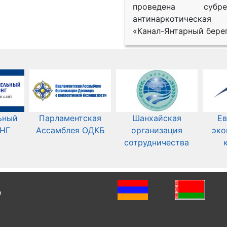
проведена субрег
антинаркотическая
«Канал-Янтарный берег
ьный
Парламентская
Шанхайская
Ев
СНГ
Ассамблея ОДКБ
организация
эко
сотрудничества
и