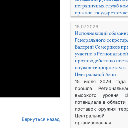
пограничных служб ко
органов государств-чл
15.07.2026
Исполняющий обязанн
Генерального секрета
Валерий Семериков пр
участие в Региональной
противодействию пост
оружия террористам в
Центральной Азии
15 июля 2026 года
прошла Региональна
высокого уровня «
потенциала в области
поставок оружия тер
Центральной 
Вернуться назад
организованная