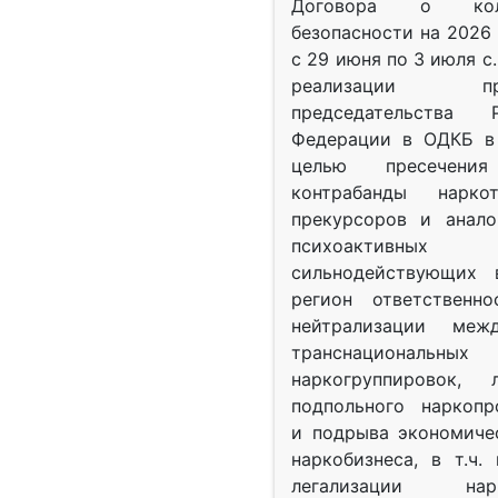
Договора о колл
безопасности на 2026 
с 29 июня по 3 июля с.
реализации при
председательства Р
Федерации в ОДКБ в 
целью пресечения
контрабанды нарко
прекурсоров и анало
психоактив
сильнодействующих 
регион ответственн
нейтрализации межд
транснациональных
наркогруппировок, 
подпольного наркопр
и подрыва экономиче
наркобизнеса, в т.ч.
легализации нарк