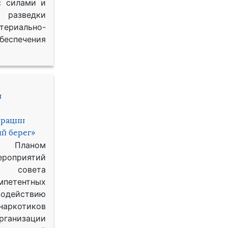
с силами и
азведки
ериально-
спечения
и
ерации
й берег»
с Планом
приятий
о совета
петентных
одействию
наркотиков
рганизации