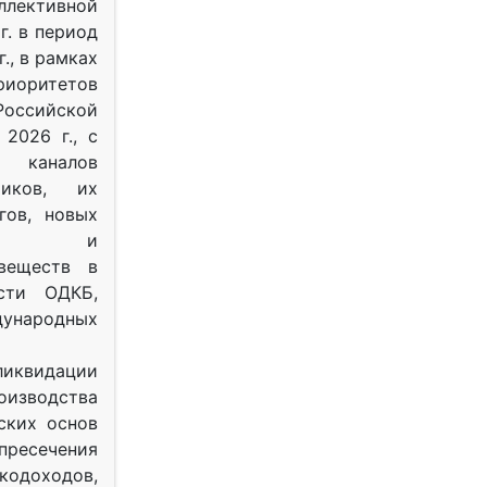
ективной
г. в период
г., в рамках
оритетов
оссийской
2026 г., с
 каналов
тиков, их
гов, новых
ных и
веществ в
ости ОДКБ,
ународных
ликвидации
оизводства
ских основ
 пресечения
одоходов,