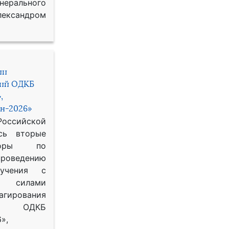
рального
ександром
ии
ний ОДКБ
,
н-2026»
сийской
сь вторые
воры по
оведению
 учения с
 силами
гирования
ОДКБ
»,