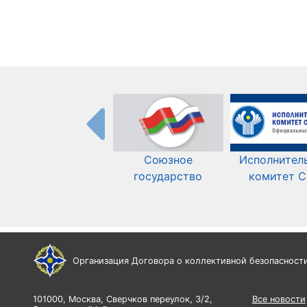
Союзное
Исполнител
государство
комитет 
Организация Договора о коллективной безопасност
101000, Москва, Сверчков переулок, 3/2,
Все новости