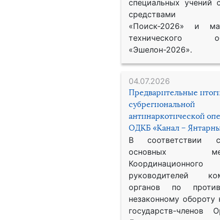
специальных учений 
средствами р
«Поиск-2026» и мат
технического обе
«Эшелон-2026».
04.07.2026
Предварительные итог
субрегиональной
антинаркотической оп
ОДКБ «Канал – Янтарны
В соответствии 
основных меро
Координационног
руководителей ком
органов по против
незаконному обороту 
государств-членов О