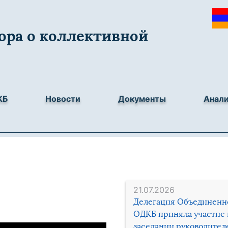
ора о коллективной
КБ
Новости
Документы
Анал
21.07.2026
Делегация Объединенн
ОДКБ приняла участие 
заседании руководител