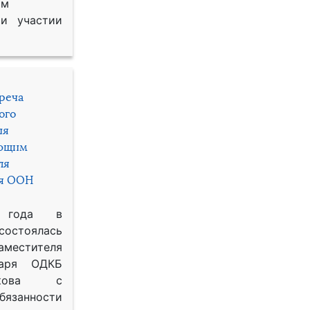
им
и участии
треча
ого
ия
яющим
ля
ря ООН
 года в
состоялась
местителя
таря ОДКБ
икова с
занности