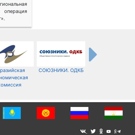
иональная
 операция
».
разийская
СОЮЗНИКИ. ОДКБ
Международный
номическая
Комитет Красного
комиссия
Креста