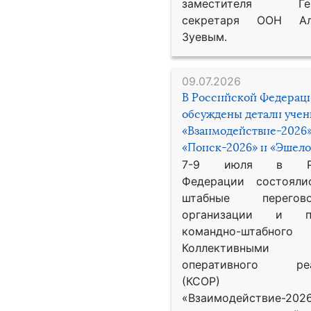
заместителя Гене
секретаря ООН Ал
Зуевым.
09.07.2026
В Российской Федерац
обсуждены детали уче
«Взаимодействие-2026»
«Поиск-2026» и «Эшело
7-9 июля в Рос
Федерации состояли
штабные перего
организации и пр
командно-штабного
Коллективными
оперативного реа
(КСОР) 
«Взаимодействие-2026