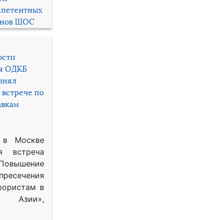
мпетентных
енов ШОС
ости
ря ОДКБ
инял
 встрече по
авкам
 в Москве
я встреча
Повышение
 пресечения
рористам в
Азии»,