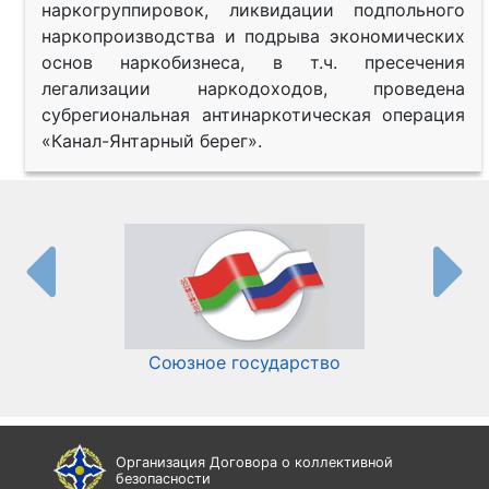
наркогруппировок, ликвидации подпольного
наркопроизводства и подрыва экономических
основ наркобизнеса, в т.ч. пресечения
легализации наркодоходов, проведена
субрегиональная антинаркотическая операция
«Канал-Янтарный берег».
Союзное государство
И
Организация Договора о коллективной
безопасности