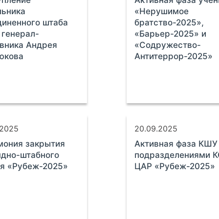
упление
Активная фаза учен
льника
«Нерушимое
иненного штаба
братство-2025»,
генерал-
«Барьер-2025» и
вника Андрея
«Содружество-
юкова
Антитеррор-2025»
.2025
20.09.2025
мония закрытия
Активная фаза КШУ
ндно-штабного
подразделениями 
я «Рубеж-2025»
ЦАР «Рубеж-2025»