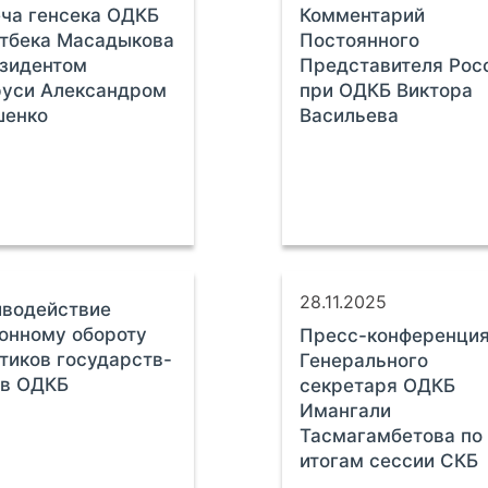
ча генсека ОДКБ
Комментарий
тбека Масадыкова
Постоянного
зидентом
Представителя Рос
руси Александром
при ОДКБ Виктора
шенко
Васильева
28.11.2025
иводействие
онному обороту
Пресс-конференци
тиков государств-
Генерального
ов ОДКБ
секретаря ОДКБ
Имангали
Тасмагамбетова по
итогам сессии СКБ