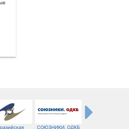
ные
разийская
СОЮЗНИКИ. ОДКБ
Международный