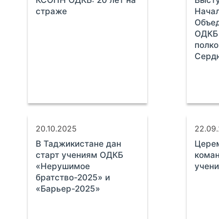
КСОПН ОДКБ: 20 лет на
Выст
страже
Нача
Объед
ОДКБ 
полко
Серд
20.10.2025
22.09
В Таджикистане дан
Цере
старт учениям ОДКБ
кома
«Нерушимое
учени
братство-2025» и
«Барьер-2025»