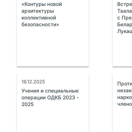
«Контуры новой
Встре
архитектуры
Таала
коллективной
с Пре
безопасности»
Бела
Лука
16.12.2025
Прот
незак
Учения и специальные
нарко
операции ОДКБ 2023 -
член
2025