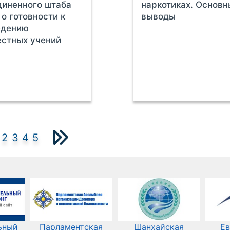
иненного штаба
наркотиках. Основ
о готовности к
выводы
едению
стных учений
2
3
4
5
ьный
Парламентская
Шанхайская
Ев