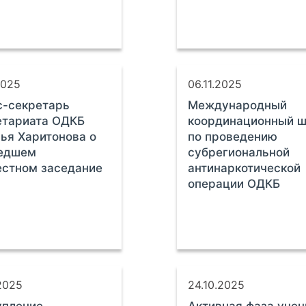
2025
06.11.2025
с-секретарь
Международный
етариата ОДКБ
координационный ш
ья Харитонова о
по проведению
едшем
субрегиональной
стном заседание
антинаркотической
операции ОДКБ
2025
24.10.2025