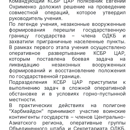
Командующий КСБР ЦАР полковник Евгений
Охрименко доложил решение на проведение
совместной операций, которое утвердил
руководитель учения.
По легенде учения, незаконные вооруженные
формирования перешли государственную
границу государства – члена ОДКБ и
захватили приграничные населенные пункты.
В рамках первого этапа учения осуществлено
оперативное развертывание КСБР ЦАР,
которым поставлена боевая задача на
ликвидацию незаконных вооруженных
формирований и восстановление положения
по государственной границе.
Подразделения КСБР ЦАР приступили к
выполнению задач в сложной оперативной
обстановке и в условиях горно-пустынной
местности.
В практических действиях на полигоне
"Харбмайдон" принимают участие воинские
контингенты государств – членов Центрально-
Азиатского региона, оперативные группы
Объединенного штаба и Секретариата ОДКБ.