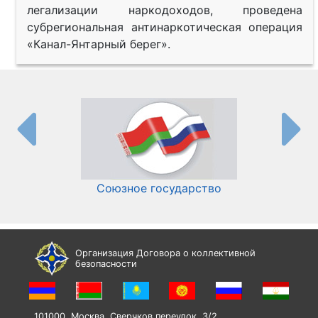
легализации наркодоходов, проведена
субрегиональная антинаркотическая операция
«Канал-Янтарный берег».
Союзное государство
И
Организация Договора о коллективной
безопасности
101000, Москва, Сверчков переулок, 3/2,