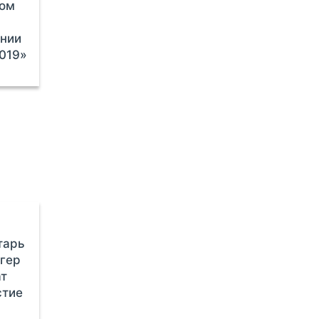
ном
ении
019»
тарь
гер
ат
стие