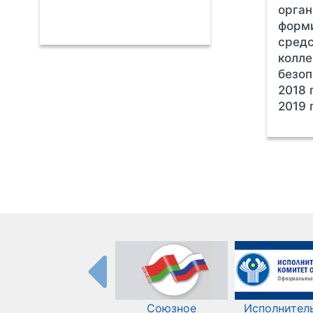
орган
форми
сред
колле
безоп
2018 
2019 
Союзное
Исполнител