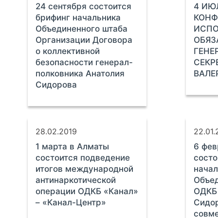
24 сентября состоится
4 ИЮ
брифинг начальника
КОНФ
Объединенного штаба
ИСП
Организации Договора
ОБЯЗ
о коллективной
ГЕНЕ
безопасности генерал-
СЕКР
полковника Анатолия
ВАЛЕ
Сидорова
28.02.2019
22.01.
1 марта в Алматы
6 фев
состоится подведение
состо
итогов международной
начал
антинаркотической
Объед
операции ОДКБ «Канал»
ОДКБ
– «Канал-Центр»
Сидор
совме