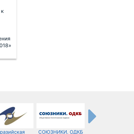
 к
ения
018»
разийская
СОЮЗНИКИ. ОДКБ
Международный