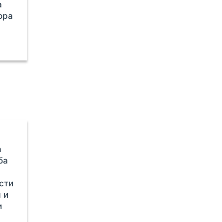
а
ора
а
ба
сти
 и
и