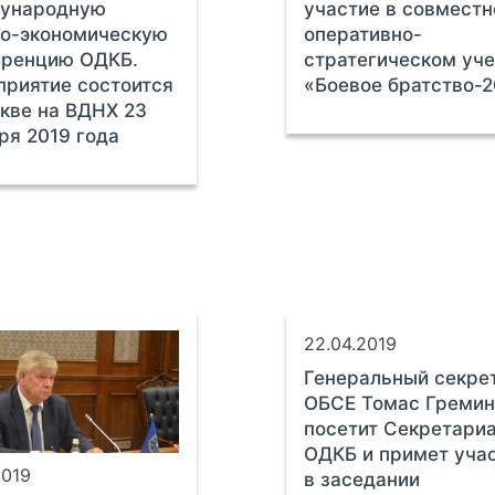
ународную
участие в совмест
но-экономическую
оперативно-
еренцию ОДКБ.
стратегическом уч
риятие состоится
«Боевое братство-2
кве на ВДНХ 23
ря 2019 года
22.04.2019
Генеральный секре
ОБСЕ Томас Гремин
посетит Секретари
ОДКБ и примет уча
2019
в заседании