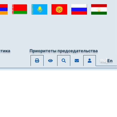
итика
Приоритеты председательства
Ru|
En