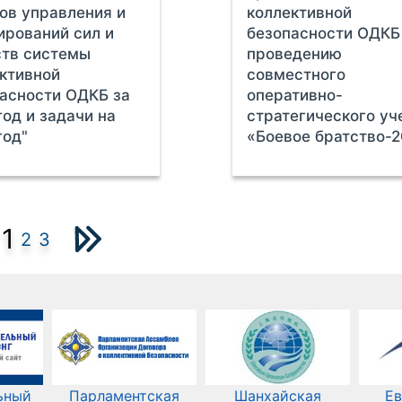
ов управления и
коллективной
рований сил и
безопасности ОДКБ
ств системы
проведению
ктивной
совместного
асности ОДКБ за
оперативно-
год и задачи на
стратегического уч
год"
«Боевое братство-2
1
2
3
ьный
Парламентская
Шанхайская
Ев