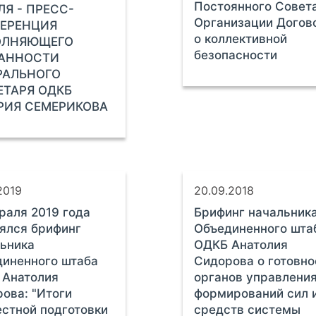
Постоянного Совет
ЛЯ - ПРЕСС-
Организации Догов
ЕРЕНЦИЯ
о коллективной
ОЛНЯЮЩЕГО
безопасности
АННОСТИ
РАЛЬНОГО
ЕТАРЯ ОДКБ
РИЯ СЕМЕРИКОВА
2019
20.09.2018
раля 2019 года
Брифинг начальник
ялся брифинг
Объединенного шта
ьника
ОДКБ Анатолия
иненного штаба
Сидорова о готовно
 Анатолия
органов управления
ова: "Итоги
формирований сил 
стной подготовки
средств системы