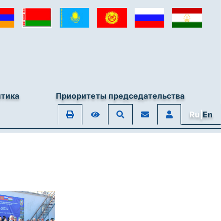
итика
Приоритеты председательства
Ru|
En