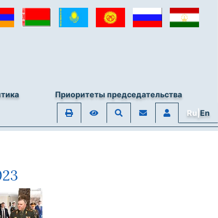
итика
Приоритеты председательства
Ru|
En
023