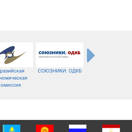
разийская
СОЮЗНИКИ. ОДКБ
Международный
номическая
Комитет Красного
комиссия
Креста