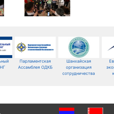
ьный
Парламентская
Шанхайская
Ев
СНГ
Ассамблея ОДКБ
организация
эко
сотрудничества