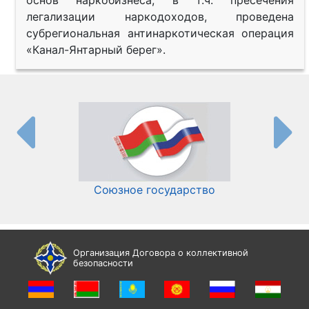
основ наркобизнеса, в т.ч. пресечения
легализации наркодоходов, проведена
субрегиональная антинаркотическая операция
«Канал-Янтарный берег».
Союзное государство
И
Организация Договора о коллективной
безопасности