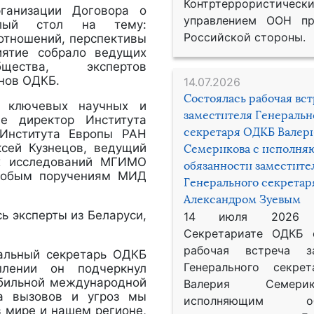
Контртеррористическ
ганизации Договора о
управлением ООН пр
углый стол на тему:
Российской стороны.
отношений, перспективы
иятие собрало ведущих
бщества, экспертов
нов ОДКБ.
14.07.2026
Состоялась рабочая вс
и ключевых научных и
заместителя Генеральн
ле директор Института
секретаря ОДКБ Валер
 Института Европы РАН
сей Кузнецов, ведущий
Семерикова с исполн
ых исследований МГИМО
обязанности заместите
особым поручениям МИД
Генерального секрета
Александром Зуевым
ь эксперты из Беларуси,
14 июля 2026
Секретариате ОДКБ 
рабочая встреча за
ральный секретарь ОДКБ
Генерального секре
плении он подчеркнул
абильной международной
Валерия Семер
та вызовов и угроз мы
исполняющим обя
в мире и нашем регионе,