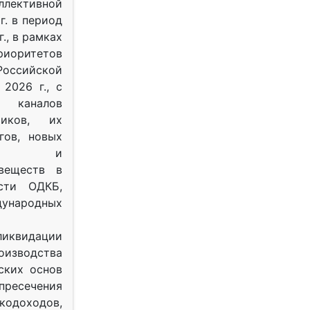
ективной
г. в период
г., в рамках
оритетов
оссийской
2026 г., с
 каналов
тиков, их
гов, новых
ных и
веществ в
ости ОДКБ,
ународных
ликвидации
оизводства
ских основ
 пресечения
одоходов,