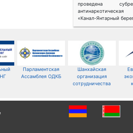
проведена субрег
антинаркотическая
«Канал-Янтарный берег
ьный
Парламентская
Шанхайская
Ев
СНГ
Ассамблея ОДКБ
организация
эко
сотрудничества
и