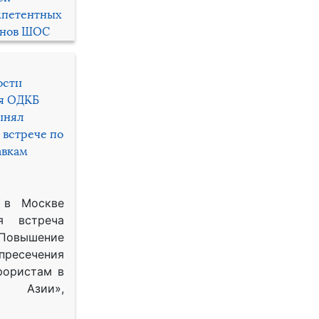
мпетентных
енов ШОС
ости
ря ОДКБ
инял
 встрече по
авкам
 в Москве
я встреча
Повышение
 пресечения
рористам в
Азии»,