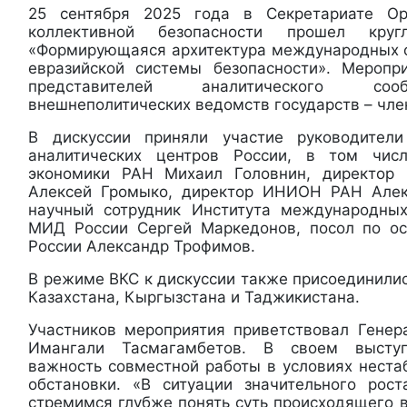
25 сентября 2025 года в Секретариате Ор
коллективной безопасности прошел кр
«Формирующаяся архитектура международных 
евразийской системы безопасности». Меропр
представителей аналитического соо
внешнеполитических ведомств государств – чле
В дискуссии приняли участие руководител
аналитических центров России, в том чис
экономики РАН Михаил Головнин, директор
Алексей Громыко, директор ИНИОН РАН Алек
научный сотрудник Института международн
МИД России Сергей Маркедонов, посол по 
России Александр Трофимов.
В режиме ВКС к дискуссии также присоединилис
Казахстана, Кыргызстана и Таджикистана.
Участников мероприятия приветствовал Гене
Имангали Тасмагамбетов. В своем высту
важность совместной работы в условиях нест
обстановки. «В ситуации значительного рос
стремимся глубже понять суть происходящего 