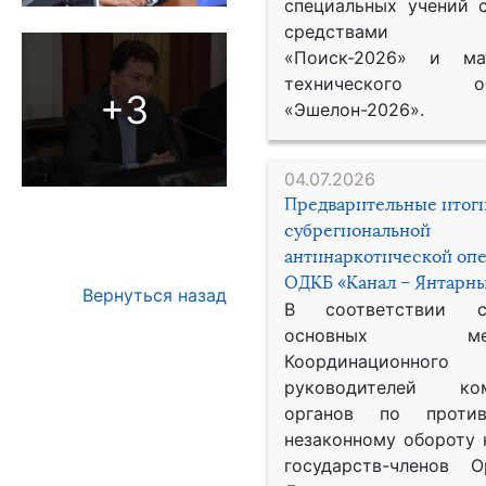
специальных учений 
средствами р
«Поиск-2026» и мат
технического обе
+3
«Эшелон-2026».
04.07.2026
Предварительные итог
субрегиональной
антинаркотической оп
ОДКБ «Канал – Янтарны
Вернуться назад
В соответствии 
основных меро
Координационног
руководителей ком
органов по против
незаконному обороту 
государств-членов О