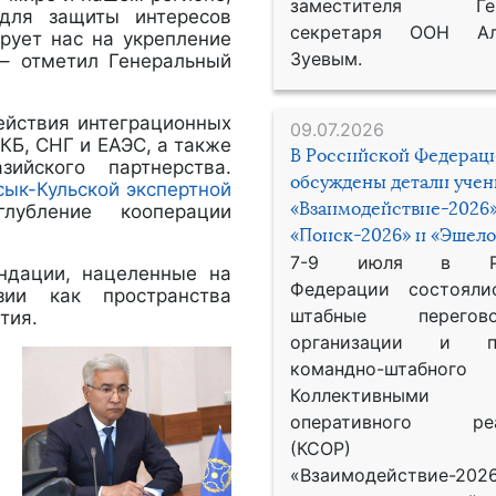
заместителя Гене
 для защиты интересов
секретаря ООН Ал
рует нас на укрепление
Зуевым.
 – отметил Генеральный
ействия интеграционных
09.07.2026
КБ, СНГ и ЕАЭС, а также
В Российской Федерац
ийского партнерства.
обсуждены детали уче
сык-Кульской экспертной
«Взаимодействие-2026»
убление кооперации
«Поиск-2026» и «Эшело
7-9 июля в Рос
ендации, нацеленные на
Федерации состояли
зии как пространства
штабные перего
тия.
организации и пр
командно-штабного
Коллективными
оперативного реа
(КСОР) 
«Взаимодействие-2026