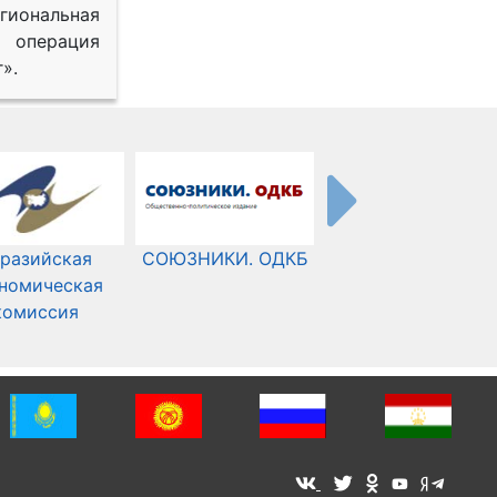
иональная
 операция
».
разийская
СОЮЗНИКИ. ОДКБ
Международный
номическая
Комитет Красного
комиссия
Креста