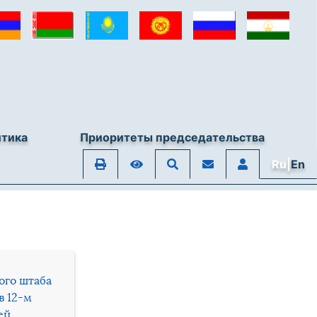
итика
Приоритеты председательства
Ru|
En
ого штаба
в 12-м
ей