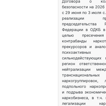
Договора о колл
безопасности на 2026 
с 29 июня по 3 июля с.
реализации при
председательства Р
Федерации в ОДКБ в 
целью пресечения
контрабанды нарко
прекурсоров и анало
психоактив
сильнодействующих 
регион ответственн
нейтрализации межд
транснациональных
наркогруппировок, 
подпольного наркопр
и подрыва экономиче
наркобизнеса, в т.ч.
легализации нарк