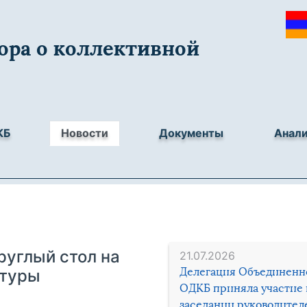
ора о коллективной
КБ
Новости
Документы
Анал
руглый стол на
21.07.2026
Делегация Объединенн
ктуры
ОДКБ приняла участие 
заседании руководител