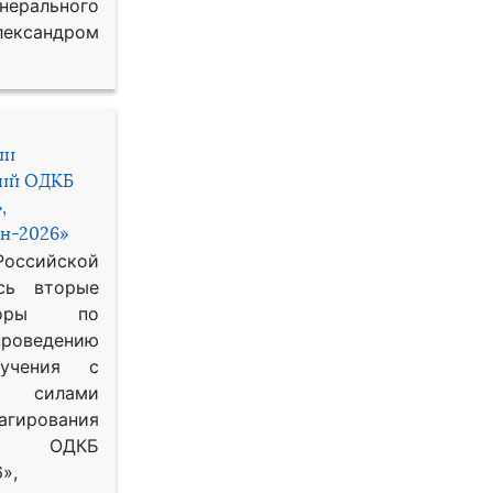
рального
ександром
ии
ний ОДКБ
,
н-2026»
сийской
сь вторые
воры по
оведению
 учения с
 силами
гирования
ОДКБ
»,