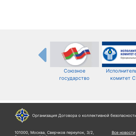
Союзное
Исполнител
государство
комитет 
Организация Договора о коллективной безопасност
101000, Москва, Сверчков переулок, 3/2,
Все новости