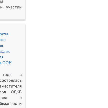
им
и участии
треча
ого
ия
яющим
ля
ря ООН
 года в
состоялась
местителя
таря ОДКБ
икова с
занности