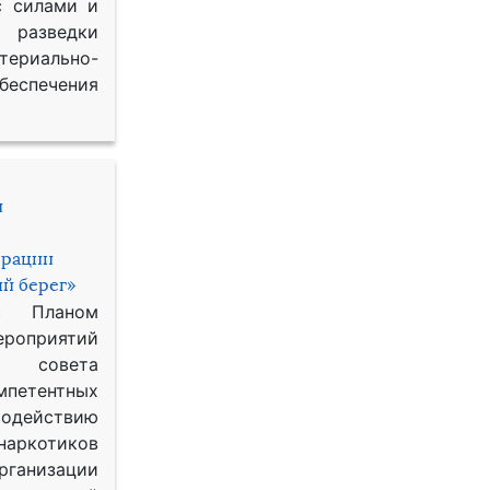
с силами и
азведки
ериально-
спечения
и
ерации
й берег»
с Планом
приятий
о совета
петентных
одействию
наркотиков
рганизации