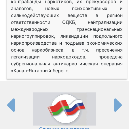
контрабанды наркотиков, их прекурсоров и
аналогов, новых психоактивных и
сильнодействующих веществ в регион
ответственности ОДКБ, нейтрализации
международных транснациональных
наркогруппировок, ликвидации подпольного
наркопроизводства и подрыва экономических
основ наркобизнеса, в т.ч. пресечения
легализации наркодоходов, проведена
субрегиональная антинаркотическая операция
«Канал-Янтарный берег».
Союзное государство
И