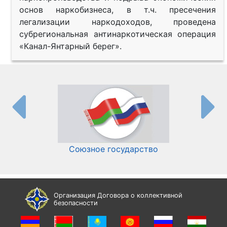
основ наркобизнеса, в т.ч. пресечения
легализации наркодоходов, проведена
субрегиональная антинаркотическая операция
«Канал-Янтарный берег».
Союзное государство
И
Организация Договора о коллективной
безопасности