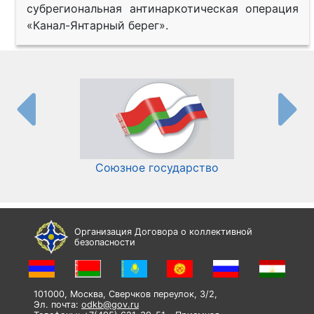
субрегиональная антинаркотическая операция
«Канал-Янтарный берег».
Союзное государство
И
Организация Договора о коллективной
безопасности
101000, Москва, Сверчков переулок, 3/2,
Эл. почта:
odkb@gov.ru