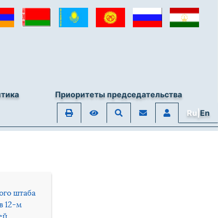
итика
Приоритеты председательства
Ru|
En
ого штаба
в 12-м
ей