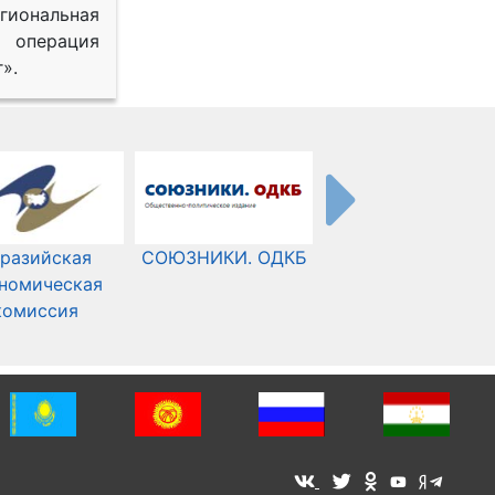
иональная
 операция
».
разийская
СОЮЗНИКИ. ОДКБ
Международный
номическая
Комитет Красного
комиссия
Креста