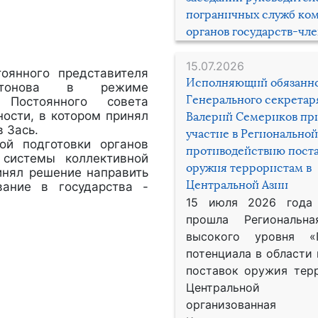
пограничных служб ко
органов государств-чл
15.07.2026
оянного представителя
Исполняющий обязанн
ултонова в режиме
Генерального секрета
 Постоянного совета
ности, в котором принял
Валерий Семериков пр
 Зась.
участие в Региональной
й подготовки органов
противодействию пост
 системы коллективной
оружия террористам в
инял решение направить
Центральной Азии
вание в государства -
15 июля 2026 года
прошла Региональна
высокого уровня «
потенциала в области
поставок оружия тер
Центральной 
организованная