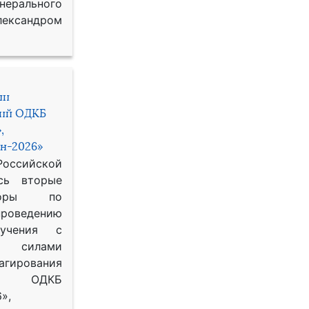
рального
ександром
ии
ний ОДКБ
,
н-2026»
сийской
сь вторые
воры по
оведению
 учения с
 силами
гирования
ОДКБ
»,