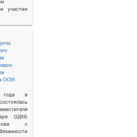
им
и участии
треча
ого
ия
яющим
ля
ря ООН
 года в
состоялась
местителя
таря ОДКБ
икова с
занности