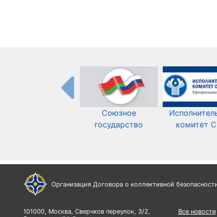
Союзное
Исполнител
государство
комитет 
Организация Договора о коллективной безопасност
101000, Москва, Сверчков переулок, 3/2,
Все новости