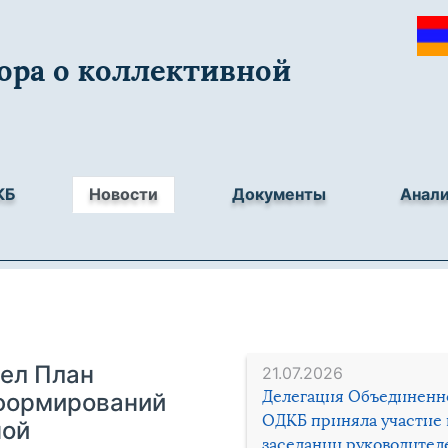
ора о коллективной
КБ
Новости
Документы
Анал
ел План
21.07.2026
Делегация Объединенн
 формирований
ОДКБ приняла участие 
ной
заседании руководител