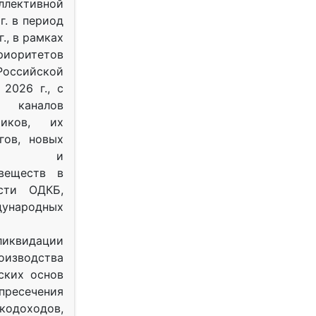
ективной
г. в период
г., в рамках
оритетов
оссийской
2026 г., с
 каналов
тиков, их
гов, новых
ных и
веществ в
ости ОДКБ,
ународных
ликвидации
оизводства
ских основ
 пресечения
одоходов,