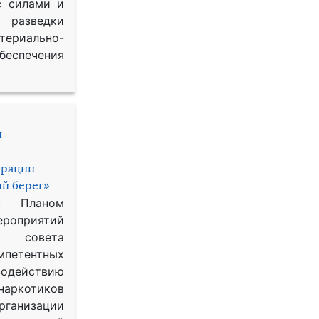
с силами и
азведки
ериально-
спечения
и
ерации
й берег»
с Планом
приятий
о совета
петентных
одействию
наркотиков
рганизации