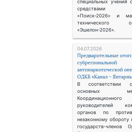
специальных учений 
средствами р
«Поиск-2026» и мат
технического обе
«Эшелон-2026».
04.07.2026
Предварительные итог
субрегиональной
антинаркотической оп
ОДКБ «Канал – Янтарны
В соответствии 
основных меро
Координационног
руководителей ком
органов по против
незаконному обороту 
государств-членов О