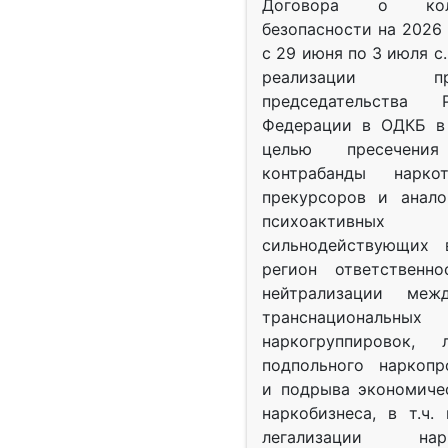
Договора о колл
безопасности на 2026 
с 29 июня по 3 июля с.
реализации при
председательства Р
Федерации в ОДКБ в 
целью пресечения
контрабанды нарко
прекурсоров и анало
психоактив
сильнодействующих 
регион ответственн
нейтрализации межд
транснациональных
наркогруппировок, 
подпольного наркопр
и подрыва экономиче
наркобизнеса, в т.ч.
легализации нарк