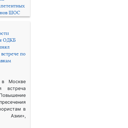
мпетентных
енов ШОС
ости
ря ОДКБ
инял
 встрече по
авкам
 в Москве
я встреча
Повышение
 пресечения
рористам в
Азии»,