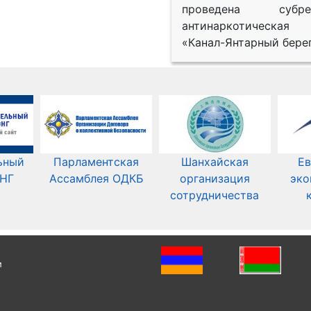
проведена субрег
антинаркотическая
«Канал-Янтарный берег
ьный
Парламентская
Шанхайская
Ев
СНГ
Ассамблея ОДКБ
организация
эко
сотрудничества
и