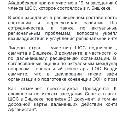
Айдарбекова принял участие в 19-м заседании С
членов ШОС, которое состоялось в г. Бишкеке.
В ходе заседания в расширенном составе сост
состоянии и перспективах развития Шан
сотрудничества, а также по актуальн
региональным проблемам, вопросам укрепл
взаимодействия и углубления региональной инт
Лидеры стран - участниц ШОС подписали 
саммита в Бишкеке. В документе, в частности, 
по дальнейшему расширению организации. 
согласованные оценки по актуальным междун
вопросам. Генеральный секретарь ШОС Влад
саммите, что в декларации также зафик
организации о подготовке конвенции ООН о пра
Как отмечает пресс-служба Президента 
сложности по итогам заседания Совета глав г
ШОС в Бишкеке подписан 21 документ, в том ч
дорожной карты дальнейших действий конт
Афганистан".