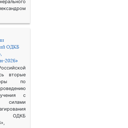
рального
ександром
ии
ний ОДКБ
,
н-2026»
сийской
сь вторые
воры по
оведению
 учения с
 силами
гирования
ОДКБ
»,