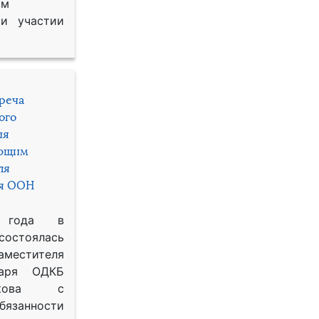
им
и участии
треча
ого
ия
яющим
ля
ря ООН
 года в
состоялась
местителя
таря ОДКБ
икова с
занности