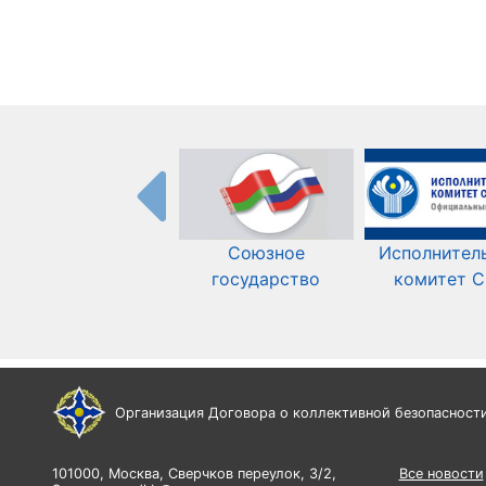
Союзное
Исполнител
государство
комитет 
Организация Договора о коллективной безопасност
101000, Москва, Сверчков переулок, 3/2,
Все новости