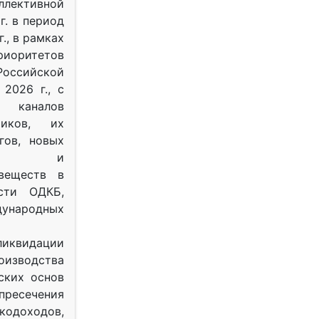
ективной
г. в период
г., в рамках
оритетов
оссийской
2026 г., с
 каналов
тиков, их
гов, новых
ных и
веществ в
ости ОДКБ,
ународных
ликвидации
оизводства
ских основ
 пресечения
одоходов,