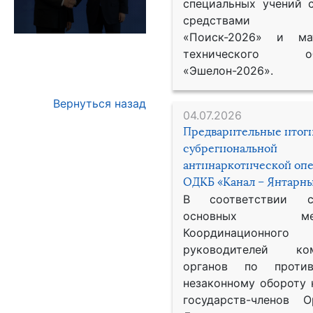
специальных учений 
средствами р
«Поиск-2026» и мат
технического обе
«Эшелон-2026».
Вернуться назад
04.07.2026
Предварительные итог
субрегиональной
антинаркотической оп
ОДКБ «Канал – Янтарны
В соответствии 
основных меро
Координационног
руководителей ком
органов по против
незаконному обороту 
государств-членов О