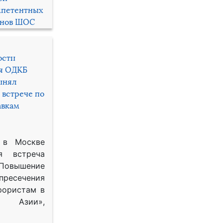
мпетентных
енов ШОС
ости
ря ОДКБ
инял
 встрече по
авкам
 в Москве
я встреча
Повышение
 пресечения
рористам в
Азии»,