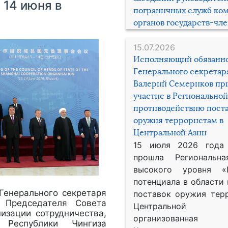
 14 июня в
пограничных служб ко
органов государств-чл
15.07.2026
Исполняющий обязанн
Генерального секрета
Валерий Семериков пр
участие в Региональной
противодействию пост
оружия террористам в
Центральной Азии
15 июля 2026 года
прошла Региональна
высокого уровня «
потенциала в области
Генерального секретаря
поставок оружия тер
 Председателя Совета
Центральной 
изации сотрудничества,
организованная
 Республики Чингиза