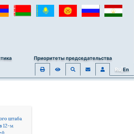
итика
Приоритеты председательства
Ru|
En
ого штаба
в 12-м
ей