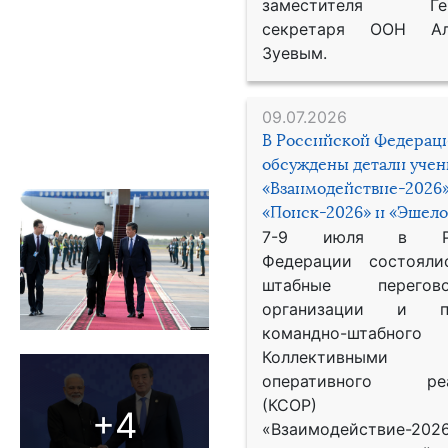
заместителя Гене
секретаря ООН Ал
Зуевым.
09.07.2026
В Российской Федерац
обсуждены детали уче
«Взаимодействие-2026»
«Поиск-2026» и «Эшело
7-9 июля в Рос
Федерации состояли
штабные перего
организации и пр
командно-штабного
Коллективными
оперативного реа
(КСОР) 
+4
«Взаимодействие-2026