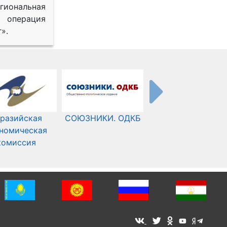
иональная
 операция
».
разийская
СОЮЗНИКИ. ОДКБ
Международный
номическая
Комитет Красного
комиссия
Креста