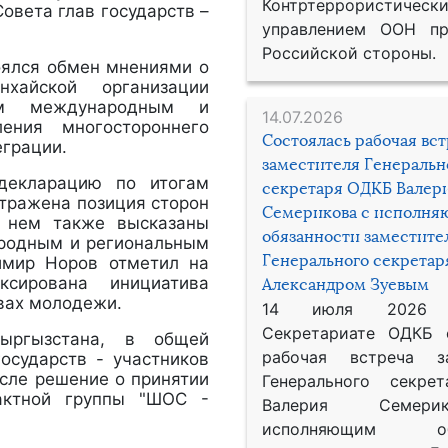
Контртеррористическ
овета глав государств –
управлением ООН пр
Российской стороны.
оялся обмен мнениями о
хайской организации
ым международным и
14.07.2026
ения многостороннего
Состоялась рабочая вс
еграции.
заместителя Генеральн
декларацию по итогам
секретаря ОДКБ Валер
отражена позиция сторон
Семерикова с исполн
В нем также высказаны
обязанности заместите
ародным и региональным
Генерального секрета
имир Норов отметил на
сирована инициатива
Александром Зуевым
вах молодежи.
14 июля 2026
Секретариате ОДКБ 
Кыргызстана, в общей
рабочая встреча за
осударств - участников
исле решение о принятии
Генерального секре
актной группы "ШОС -
Валерия Семер
исполняющим обя