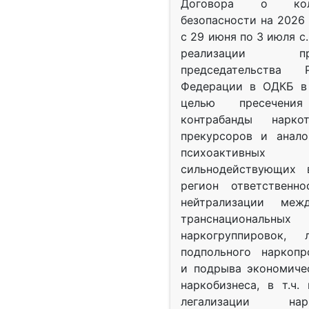
Договора о колл
безопасности на 2026 
с 29 июня по 3 июля с.
реализации при
председательства Р
Федерации в ОДКБ в 
целью пресечения
контрабанды нарко
прекурсоров и анало
психоактив
сильнодействующих 
регион ответственн
нейтрализации межд
транснациональных
наркогруппировок, 
подпольного наркопр
и подрыва экономиче
наркобизнеса, в т.ч.
легализации нарк