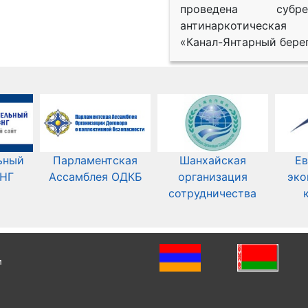
проведена субрег
антинаркотическая
«Канал-Янтарный берег
ьный
Парламентская
Шанхайская
Ев
СНГ
Ассамблея ОДКБ
организация
эко
сотрудничества
и