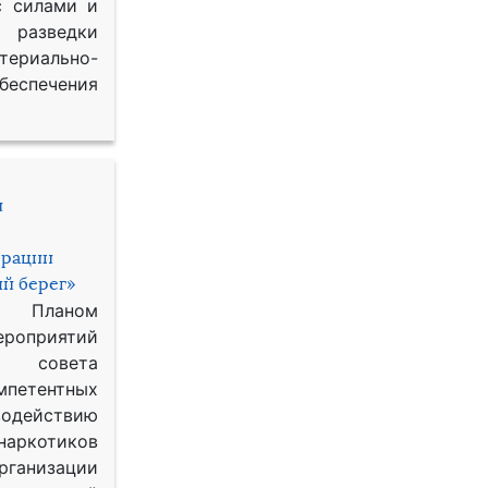
с силами и
азведки
ериально-
спечения
и
ерации
й берег»
с Планом
приятий
о совета
петентных
одействию
наркотиков
рганизации