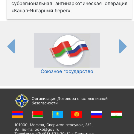
субрегиональная антинаркотическая операция
«Канал-Янтарный берег».
Союзное государство
И
Организация Договора о коллективной
безопасности
101000, Москва, Сверчков переулок, 3/2,
Эл. почта:
odkb@gov.ru
Телефоны: +7(495) 621-39-51 - Приемная