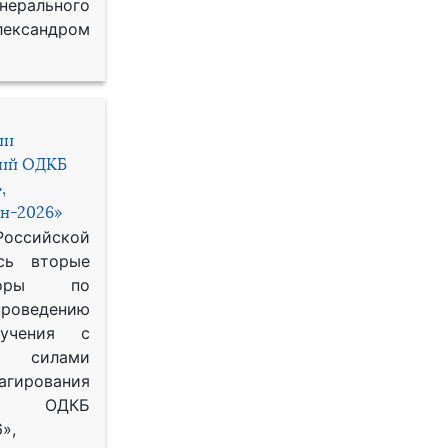
рального
ександром
ии
ний ОДКБ
,
н-2026»
сийской
сь вторые
воры по
оведению
 учения с
 силами
гирования
ОДКБ
»,