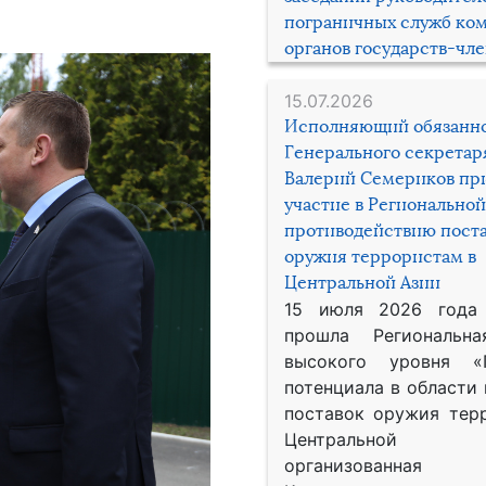
пограничных служб ко
органов государств-чл
15.07.2026
Исполняющий обязанн
Генерального секрета
Валерий Семериков пр
участие в Региональной
противодействию пост
оружия террористам в
Центральной Азии
15 июля 2026 года
прошла Региональна
высокого уровня «
потенциала в области
поставок оружия тер
Центральной 
организованная