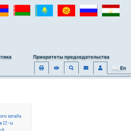
итика
Приоритеты председательства
Ru|
En
ого штаба
в 12-м
ей