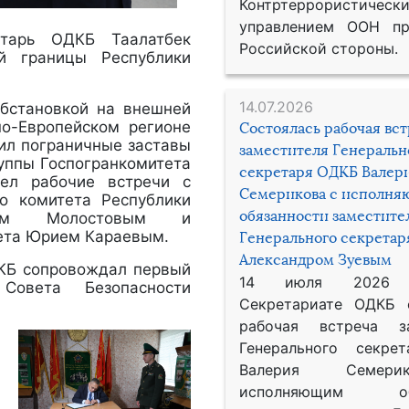
Контртеррористическ
управлением ООН пр
етарь ОДКБ Таалатбек
Российской стороны.
ой границы Республики
14.07.2026
обстановкой на внешней
но-Европейском регионе
Состоялась рабочая вс
тил пограничные заставы
заместителя Генеральн
руппы Госпогранкомитета
секретаря ОДКБ Валер
вел рабочие встречи с
Семерикова с исполн
го комитета Республики
обязанности заместите
ином Молостовым и
тета Юрием Караевым.
Генерального секрета
Александром Зуевым
ДКБ сопровождал первый
14 июля 2026
 Совета Безопасности
Секретариате ОДКБ 
рабочая встреча за
Генерального секре
Валерия Семер
исполняющим обя