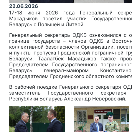
22.06.2026
17-18 июня 2026 года Генеральный секр
Масадыков посетил участки Государственн
Беларусь с Польшей и Литвой.
Генеральный секретарь ОДКБ ознакомился с 
границе государств – членов ОДКБ в Восточ
коллективной безопасности Организации, посе
и пункты пропуска Гродненской пограничной г
Беларуси. Таалатбек Масадыков также про
Председателем Государственного погранично
Беларусь генерал-майором Констант
Председателем Гродненского областного коми
В рабочей поездке Генерального секретаря О
заместитель Государственного секретаря
Республики Беларусь Александр Неверовский.