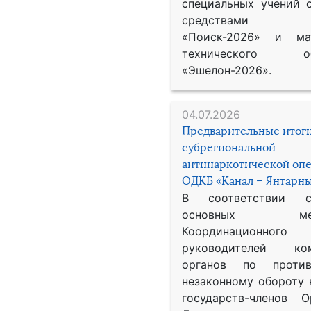
специальных учений 
средствами р
«Поиск-2026» и мат
технического обе
«Эшелон-2026».
04.07.2026
Предварительные итог
субрегиональной
антинаркотической оп
ОДКБ «Канал – Янтарны
В соответствии 
основных меро
Координационног
руководителей ком
органов по против
незаконному обороту 
государств-членов О