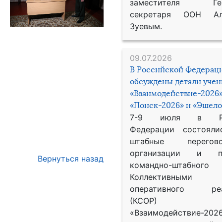
заместителя Гене
секретаря ООН Ал
Зуевым.
09.07.2026
В Российской Федерац
обсуждены детали уче
«Взаимодействие-2026»
«Поиск-2026» и «Эшело
7-9 июля в Рос
Федерации состояли
штабные перего
организации и пр
Вернуться назад
командно-штабного
Коллективными
оперативного реа
(КСОР) 
«Взаимодействие-2026