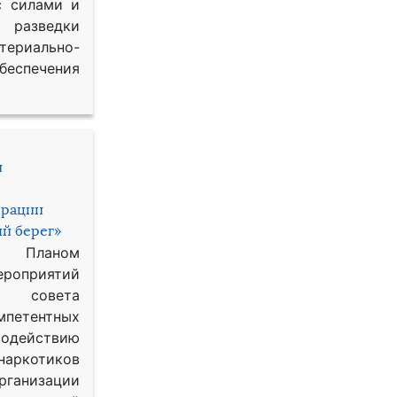
с силами и
азведки
ериально-
спечения
и
ерации
й берег»
с Планом
приятий
о совета
петентных
одействию
наркотиков
рганизации