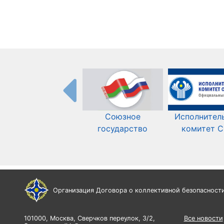
Союзное
Исполнител
государство
комитет 
Организация Договора о коллективной безопасност
101000, Москва, Сверчков переулок, 3/2,
Все новости