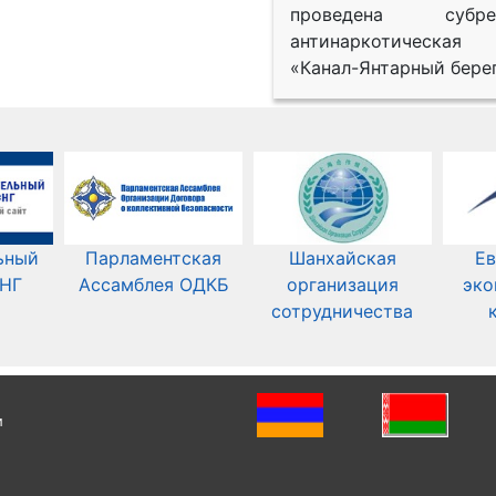
проведена субрег
антинаркотическая
«Канал-Янтарный берег
ьный
Парламентская
Шанхайская
Ев
СНГ
Ассамблея ОДКБ
организация
эко
сотрудничества
и