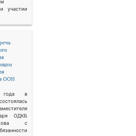
им
и участии
треча
ого
ия
яющим
ля
ря ООН
 года в
состоялась
местителя
таря ОДКБ
икова с
занности