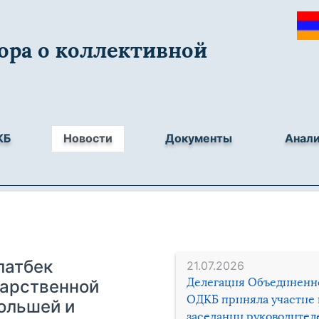
ора о коллективной
КБ
Новости
Документы
Анал
латбек
21.07.2026
Делегация Объединенн
дарственной
ОДКБ приняла участие 
ольшей и
заседании руководител