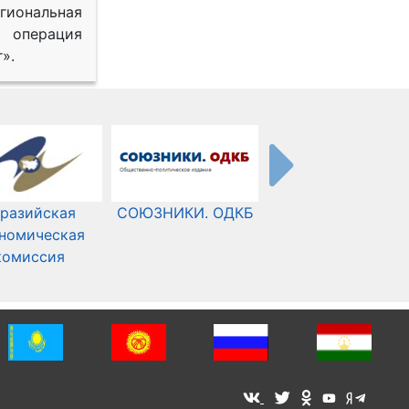
иональная
 операция
».
разийская
СОЮЗНИКИ. ОДКБ
Международный
номическая
Комитет Красного
комиссия
Креста