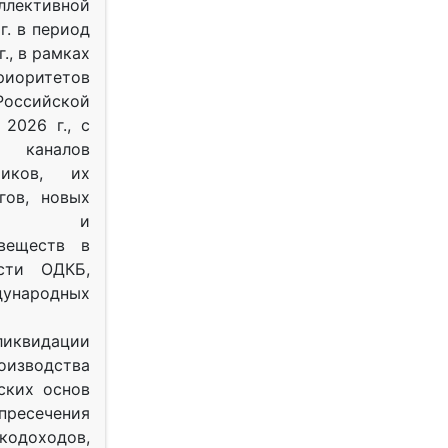
ективной
г. в период
г., в рамках
оритетов
оссийской
2026 г., с
 каналов
тиков, их
гов, новых
ных и
веществ в
ости ОДКБ,
ународных
ликвидации
оизводства
ских основ
 пресечения
одоходов,