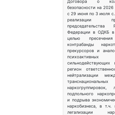
Договора о колл
безопасности на 2026 
с 29 июня по 3 июля с.
реализации при
председательства Р
Федерации в ОДКБ в 
целью пресечения
контрабанды нарко
прекурсоров и анало
психоактив
сильнодействующих 
регион ответственн
нейтрализации межд
транснациональных
наркогруппировок, 
подпольного наркопр
и подрыва экономиче
наркобизнеса, в т.ч.
легализации нарк