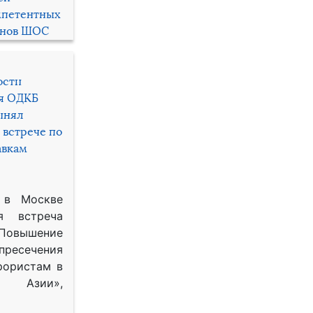
мпетентных
енов ШОС
ости
ря ОДКБ
инял
 встрече по
авкам
 в Москве
я встреча
Повышение
 пресечения
рористам в
Азии»,