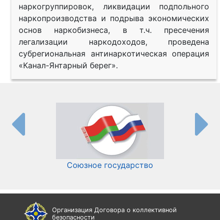
наркогруппировок, ликвидации подпольного
наркопроизводства и подрыва экономических
основ наркобизнеса, в т.ч. пресечения
легализации наркодоходов, проведена
субрегиональная антинаркотическая операция
«Канал-Янтарный берег».
Союзное государство
И
Организация Договора о коллективной
безопасности