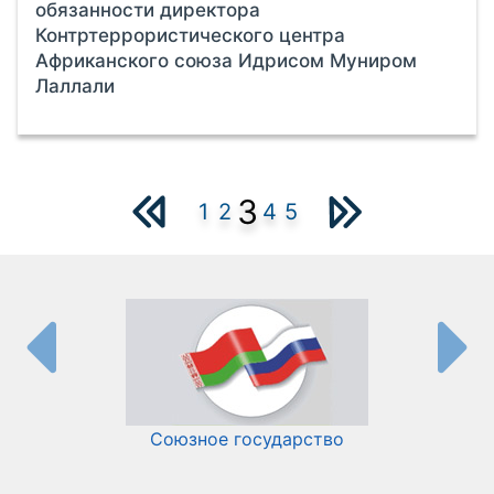
обязанности директора
Контртеррористического центра
Африканского союза Идрисом Муниром
Лаллали
3
1
2
4
5
Союзное государство
И