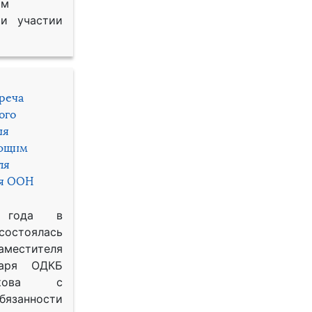
им
и участии
треча
ого
ия
яющим
ля
ря ООН
 года в
состоялась
местителя
таря ОДКБ
икова с
занности