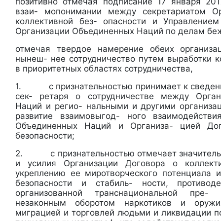
позитивно отмечая подписание 17 января 20
взаи- мопонимании между секретариатом О
коллективной без- опасности и Управлением
Организации Объединенных Наций по делам бе
отмечая твердое намерение обеих организа
нынеш- нее сотрудничество путем выработки 
в приоритетных областях сотрудничества,
1. с признательностью принимает к сведени
сек- ретаря о сотрудничестве между Орга
Наций и регио- нальными и другими организа
развитие взаимовыгод- ного взаимодейств
Объединенных Наций и Организа- цией Дог
безопасности;
2. с признательностью отмечает значительн
и усилия Организации Договора о коллект
укреплению ее миротворческого потенциала 
безопасности и стабиль- ности, противод
организованной транснациональной пре-
незаконным оборотом наркотиков и оружи
миграцией и торговлей людьми и ликвидации п