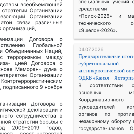
специальных учений 
редством всеобъемлющей
средствами р
 стратегии Организации
«Поиск-2026» и мат
езолюций Организации
этой связи различные
технического обе
х организаций,
«Эшелон-2026».
анизации Договора о
ствлению Глобальной
04.07.2026
ии Объединенных Наций,
Предварительные итог
 с терроризмом между
иза- цией Договора о
субрегиональной
основе Меморан- дума о
антинаркотической оп
ретариатом Организации
ОДКБ «Канал – Янтарны
Контртеррористическим
В соответствии 
 подписанного 9 ноября
основных меро
Координационног
рганизации Договора о
руководителей ком
литической декларации и
органов по против
ного сотрудничества в
незаконному обороту 
нной стратегии борьбы с
од 2009–2019 годов,
государств-членов О
шесть- десят четвертой