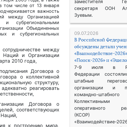
заместителя Гене
в том числе от 13 января
секретаря ООН Ал
подчеркивается важность
Зуевым.
ний между Организацией
 и субрегиональными
ганизации Объединенных
09.07.2026
ных и субрегиональных
В Российской Федерац
обсуждены детали уче
 сотрудничестве между
«Взаимодействие-2026»
х Наций и Организации
«Поиск-2026» и «Эшело
арта 2010 года,
7-9 июля в Рос
 подписания Договора о
Федерации состояли
оговора о коллективной
штабные перего
кциональную структуру,
организации и пр
адекватно реагировать
ветственности,
командно-штабного
Коллективными
ганизации Договора о
оперативного реа
целей, соответствующих
(КСОР) 
 Наций,
«Взаимодействие-2026
ия к построению мира,