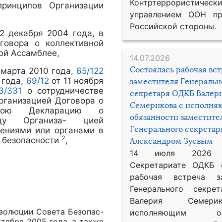
Контртеррористическ
принципов Организации
управлением ООН пр
Российской стороны.
 2 декабря 2004 года, в
говора о коллективной
ой Ассамблее,
14.07.2026
Состоялась рабочая вс
 марта 2010 года,
65/122
 года,
69/12
от 11 ноября
заместителя Генеральн
3/331
о сотрудничестве
секретаря ОДКБ Валер
рганизацией Договора о
Семерикова с исполн
свою Декларацию о
обязанности заместите
жду Организа- цией
Генерального секрета
ениями или органами в
2
 безопасности
,
Александром Зуевым
14 июля 2026
Секретариате ОДКБ 
рабочая встреча за
Генерального секре
Валерия Семер
золюции Совета Безопас-
исполняющим обя
ктября 2005 года, а также