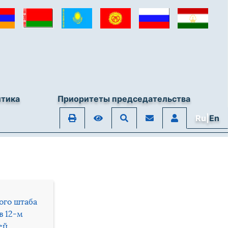
итика
Приоритеты председательства
Ru|
En
ого штаба
в 12-м
ей