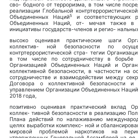
сво- бодного от терроризма, в том числе пос
реализации Глобальной контртеррористической
5
Объединенных Наций
и соответствующих р
Объединенных Наций, от- мечая также в 
инициативы государств-членов и регио- нальны
высоко оценивая практические шаги Орг
коллектив- ной безопасности по осуще
контртеррористической стра- тегии Организац
в том числе по сотрудничеству в борьбе
Организацией Объединенных Наций и Орган
коллективной безопасности, в частности на 
сотрудничестве и взаимодействии между сек
Договора о коллективной безопасности и 
управлением Организации Объединенных Наций,
2018 года,
позитивно оценивая практический вклад О
коллек- тивной безопасности в реализацию По
Плана действий по налаживанию международ
целях выработки комплекс- ной и сбалансирова
мировой проблемой наркотиков на пери
утвержденных Генеральной Ассамблеей на ее 