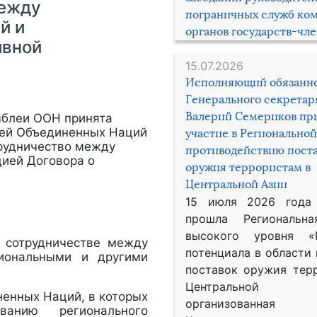
между
пограничных служб ко
й и
органов государств-чл
ивной
15.07.2026
Исполняющий обязанн
Генерального секрета
Валерий Семериков пр
амблеи ООН принята
ией Объединенных Наций
участие в Региональной
трудничество между
противодействию пост
ией Договора о
оружия террористам в
Центральной Азии
15 июля 2026 года
прошла Региональна
высокого уровня «
о сотрудничестве между
потенциала в области
иональными и другими
поставок оружия тер
Центральной 
ненных Наций, в которых
организованная
анию регионального