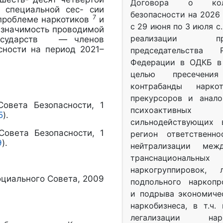
Договора о колл
 специальной сес- сии
безопасности на 2026 
7
 проблеме наркотиков
и
с 29 июня по 3 июля с.
 значимость проводимой
реализации при
 государств — членов
сности на период 2021–
председательства Р
Федерации в ОДКБ в 
целью пресечения
контрабанды нарко
прекурсоров и анало
овета Безопасности, 1
психоактив
5
).
сильнодействующих 
овета Безопасности, 1
регион ответственн
9
).
нейтрализации межд
транснациональных
наркогруппировок, 
циального Совета, 2009
подпольного наркопр
и подрыва экономиче
наркобизнеса, в т.ч.
легализации нарк