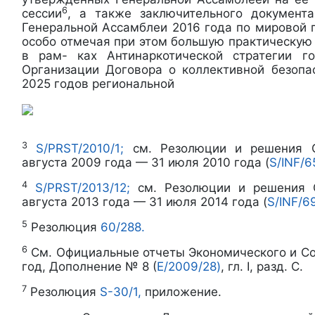
6
сессии
, а также заключительного документа
Генеральной Ассамблеи 2016 года по мировой
особо отмечая при этом большую практическую
в рам- ках Антинаркотической стратегии
Организации Договора о коллективной безопа
2025 годов региональной
3
S/PRST/2010/1;
см. Резолюции и решения С
августа 2009 года — 31 июля 2010 года (
S/INF/6
4
S/PRST/2013/12;
см. Резолюции и решения С
августа 2013 года — 31 июля 2014 года (
S/INF/6
5
Резолюция
60/288.
6
См. Официальные отчеты Экономического и Со
год, Дополнение № 8 (
E/2009/28)
, гл. I, разд. C.
7
Резолюция
S-30/1,
приложение.