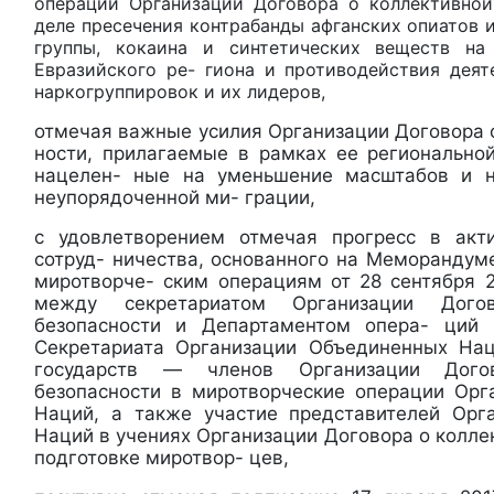
операции Организации Договора о коллективной
деле пресечения контрабанды афганских опиатов 
группы, кокаина и синтетических веществ на
Евразийского ре- гиона и противодействия деят
наркогруппировок и их лидеров,
отмечая важные усилия Организации Договора 
ности, прилагаемые в рамках ее регионально
нацелен- ные на уменьшение масштабов и н
неупорядоченной ми- грации,
с удовлетворением отмечая прогресс в акти
сотруд- ничества, основанного на Меморандум
миротворче- ским операциям от 28 сентября 2
между секретариатом Организации Дого
безопасности и Департаментом опера- ций
Секретариата Организации Объединенных Нац
государств — членов Организации Дого
безопасности в миротворческие операции Ор
Наций, а также участие представителей Орг
Наций в учениях Организации Договора о колле
подготовке миротвор- цев,