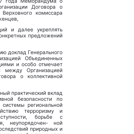
17 года Меморандума о
рганизации Договора о
 Верховного комиссара
женцев,
ций и далее укреплять
конкретных предложений
ю доклад Генерального
низацией Объединенных
циями и особо отмечает
ия между Организацией
овора о коллективной
ый практический вклад
ивной безопасности по
и системы региональной
ействию терроризму и
 ступности, борьбе с
я, неупорядочен- ной
оследствий природных и