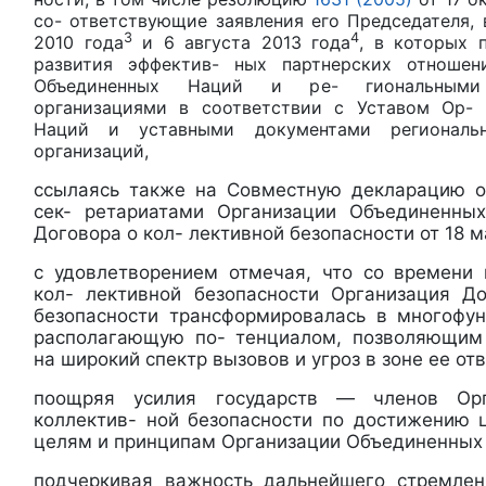
со- ответствующие заявления его Председателя, 
3
4
2010 года
и 6 августа 2013 года
, в которых 
развития эффектив- ных партнерских отноше
Объединенных Наций и ре- гиональными
организациями в соответствии с Уставом Ор- 
Наций и уставными документами региональ
организаций,
ссылаясь также на Совместную декларацию о
сек- ретариатами Организации Объединенны
Договора о кол- лективной безопасности от 18 м
с удовлетворением отмечая, что со времени
кол- лективной безопасности Организация Д
безопасности трансформировалась в многофун
располагающую по- тенциалом, позволяющим 
на широкий спектр вызовов и угроз в зоне ее от
поощряя усилия государств — членов Ор
коллектив- ной безопасности по достижению 
целям и принципам Организации Объединенных
подчеркивая важность дальнейшего стремлен