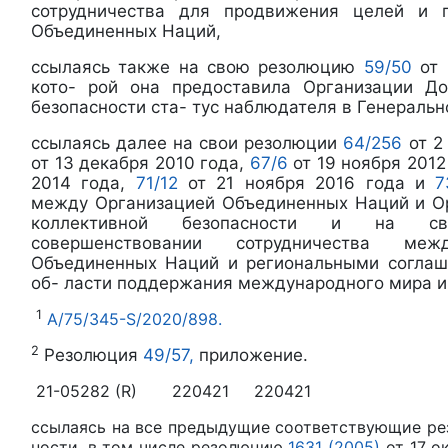
сотрудничества для продвижения целей и 
Объединенных Наций,
ссылаясь также на свою резолюцию
59/50
от
кото- рой она предоставила Организации До
безопасности ста- тус наблюдателя в Генеральн
ссылаясь далее на свои резолюции
64/256
от 2
от 13 декабря 2010 года,
67/6
от 19 ноября 2012
2014 года,
71/12
от 21 ноября 2016 года и
7
между Организацией Объединенных Наций и О
коллективной безопасности и на 
совершенствовании сотрудничества ме
Объединенных Наций и региональными соглаш
об- ласти поддержания международного мира и
1
A/75/345-S/2020/898.
2
Резолюция
49/57,
приложение.
21-05282 (R) 220421 220421
ссылаясь на все предыдущие соответствующие ре
ности, в том числе резолюцию
1631 (2005)
от 17 о