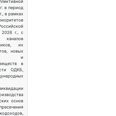
ективной
г. в период
г., в рамках
оритетов
оссийской
2026 г., с
 каналов
тиков, их
гов, новых
ных и
веществ в
ости ОДКБ,
ународных
ликвидации
оизводства
ских основ
 пресечения
одоходов,