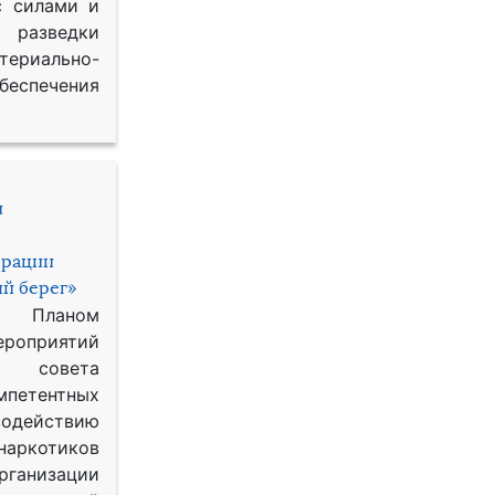
с силами и
азведки
ериально-
спечения
и
ерации
й берег»
с Планом
приятий
о совета
петентных
одействию
наркотиков
рганизации