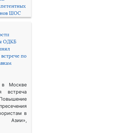
мпетентных
енов ШОС
ости
ря ОДКБ
инял
 встрече по
авкам
 в Москве
я встреча
Повышение
 пресечения
рористам в
Азии»,