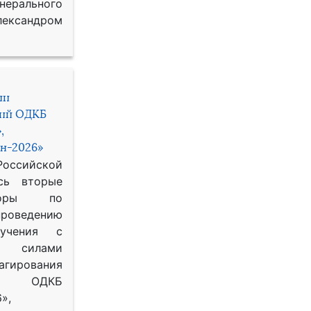
рального
ександром
ии
ний ОДКБ
,
н-2026»
сийской
сь вторые
воры по
оведению
 учения с
 силами
гирования
ОДКБ
»,