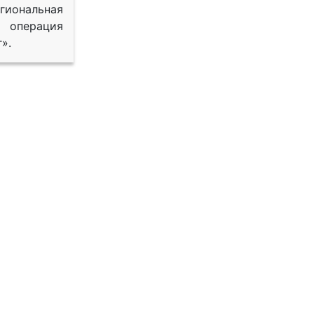
иональная
 операция
».