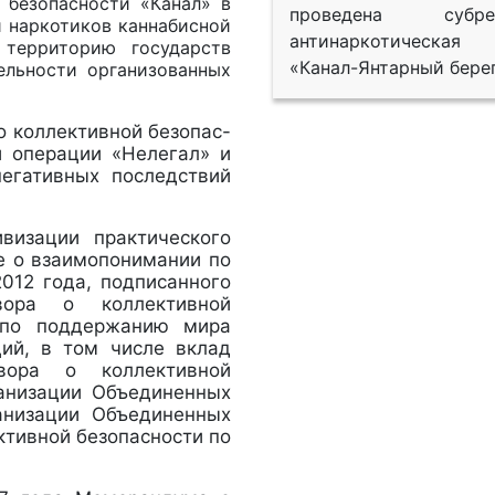
 безопасности «Канал» в
проведена субрег
и наркотиков каннабисной
антинаркотическая
 территорию государств
«Канал-Янтарный берег
ельности организованных
о коллективной безопас-
й операции «Нелегал» и
егативных последствий
визации практического
е о взаимопонимании по
012 года, подписанного
вора о коллективной
 по поддержанию мира
ий, в том числе вклад
вора о коллективной
ганизации Объединенных
анизации Объединенных
ктивной безопасности по