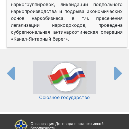
наркогруппировок, ликвидации подпольного
наркопроизводства и подрыва экономических
основ наркобизнеса, в т.ч. пресечения
легализации наркодоходов, проведена
субрегиональная антинаркотическая операция
«Канал-Янтарный берег».
Союзное государство
И
Организация Договора о коллективной
безопасности